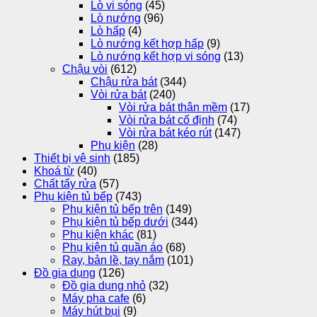
Lò vi sóng
(45)
Lò nướng
(96)
Lò hấp
(4)
Lò nướng kết hợp hấp
(9)
Lò nướng kết hợp vi sóng
(13)
Chậu vòi
(612)
Chậu rửa bát
(344)
Vòi rửa bát
(240)
Vòi rửa bát thân mềm
(17)
Vòi rửa bát cố định
(74)
Vòi rửa bát kéo rút
(147)
Phụ kiện
(28)
Thiết bị vệ sinh
(185)
Khoá từ
(40)
Chất tẩy rửa
(57)
Phụ kiện tủ bếp
(743)
Phụ kiện tủ bếp trên
(149)
Phụ kiện tủ bếp dưới
(344)
Phụ kiện khác
(81)
Phụ kiện tủ quần áo
(68)
Ray, bản lề, tay nắm
(101)
Đồ gia dụng
(126)
Đồ gia dụng nhỏ
(32)
Máy pha cafe
(6)
Máy hút bụi
(9)