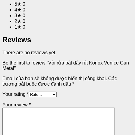
5★
0
4★
0
3★
0
2★
0
1★
0
Reviews
There are no reviews yet.
Be the first to review “Vòi rửa bát dây rút Konox Venice Gun
Metal”
Email của bạn sẽ không được hiển thị công khai.
Các
trường bắt buộc được đánh dấu
*
Your rating
*
Your review
*