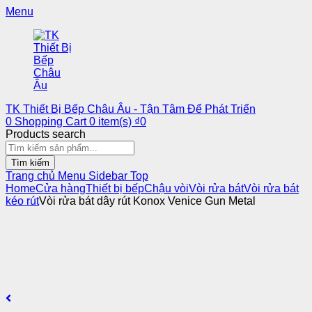
Menu
TK Thiết Bị Bếp Châu Âu - Tận Tâm Để Phát Triển
0
Shopping Cart
0
item(s)
₫
0
Products search
Tìm kiếm
Trang chủ
Menu
Sidebar
Top
Home
Cửa hàng
Thiết bị bếp
Chậu vòi
Vòi rửa bát
Vòi rửa bát
kéo rút
Vòi rửa bát dây rút Konox Venice Gun Metal