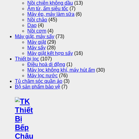
Nồi chiên không dầu
(13)
Ấm từ, ấm siêu tốc
(7)
Máy ép, máy làm sữa
(6)
Nồi chảo
(45)
Dao
(4)
Nồi cơm
(4)
Máy giặt, máy sấy
(73)
Máy giặt
(29)
Máy sấy
(28)
Máy giặt kết hợp sấy
(16)
Thiết bị lọc
(107)
Điều hoà di động
(1)
Máy lọc không khí, máy hút ẩm
(30)
Máy lọc nước
(76)
Tủ chăm sóc quần áo
(3)
Bộ sản phẩm bảo vệ
(7)