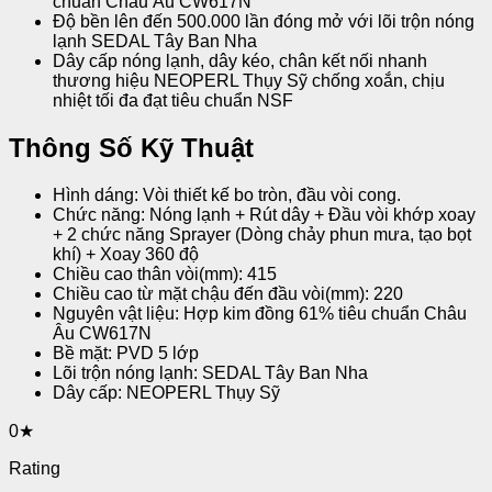
chuẩn Châu Âu CW617N
Độ bền lên đến 500.000 lần đóng mở với lõi trộn nóng
lạnh SEDAL Tây Ban Nha
Dây cấp nóng lạnh, dây kéo, chân kết nối nhanh
thương hiệu NEOPERL Thụy Sỹ chống xoắn, chịu
nhiệt tối đa đạt tiêu chuẩn NSF
Thông Số Kỹ Thuật
Hình dáng: Vòi thiết kế bo tròn, đầu vòi cong.
Chức năng: Nóng lạnh + Rút dây + Đầu vòi khớp xoay
+ 2 chức năng Sprayer (Dòng chảy phun mưa, tạo bọt
khí) + Xoay 360 độ
Chiều cao thân vòi(mm): 415
Chiều cao từ mặt chậu đến đầu vòi(mm): 220
Nguyên vật liệu: Hợp kim đồng 61% tiêu chuẩn Châu
Âu CW617N
Bề mặt: PVD 5 lớp
Lõi trộn nóng lạnh: SEDAL Tây Ban Nha
Dây cấp: NEOPERL Thụy Sỹ
0★
Rating