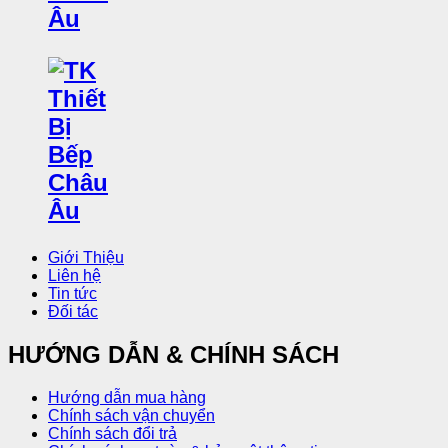
Giới Thiệu
Liên hệ
Tin tức
Đối tác
HƯỚNG DẪN & CHÍNH SÁCH
Hướng dẫn mua hàng
Chính sách vận chuyển
Chính sách đổi trả