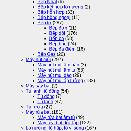
Bếp Nhật
(6)
Bếp kết hợp lò nướng
(2)
Bếp hỗn hợp
(33)
Bếp hồng ngoại
(11)
Bếp từ
(287)
Bếp đơn
(11)
Bếp đôi
(176)
Bếp ba
(58)
Bếp bốn
(24)
Bếp đa điểm
(16)
Bếp Gas
(20)
Máy hút mùi
(297)
Máy hút mùi âm bàn
(3)
Máy hút mùi âm tủ
(83)
Máy hút mùi đảo
(29)
Máy hút mùi áp tường
(182)
Máy sấy bát
(2)
Tủ lạnh, tủ đông
(54)
Tủ đông
(7)
Tủ lạnh
(47)
Tủ rượu
(27)
Máy rửa bát
(181)
Máy rửa bát âm tủ
(49)
Máy rửa bát độc lập
(132)
Lò nướng, lò hấp, lò vi sóng
(167)