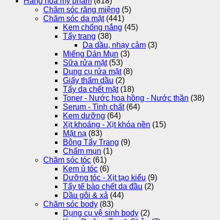
Hàng hoá mỹ phẩm
(818)
Chăm sóc răng miệng
(5)
Chăm sóc da mặt
(441)
Kem chống nắng
(45)
Tẩy trang
(38)
Da dầu, nhạy cảm
(3)
Miếng Dán Mụn
(3)
Sữa rửa mặt
(53)
Dụng cụ rửa mặt
(8)
Giấy thấm dầu
(2)
Tẩy da chết mặt
(18)
Toner - Nước hoa hồng - Nước thần
(38)
Serum - Tinh chất
(64)
Kem dưỡng
(64)
Xịt khoáng - Xịt khóa nền
(15)
Mặt nạ
(83)
Bông Tẩy Trang
(9)
Chấm mụn
(1)
Chăm sóc tóc
(61)
Kem ủ tóc
(6)
Dưỡng tóc - Xịt tạo kiểu
(9)
Tẩy tế bào chết da đầu
(2)
Dầu gôi & xả
(44)
Chăm sóc body
(83)
Dụng cụ vệ sinh body
(2)