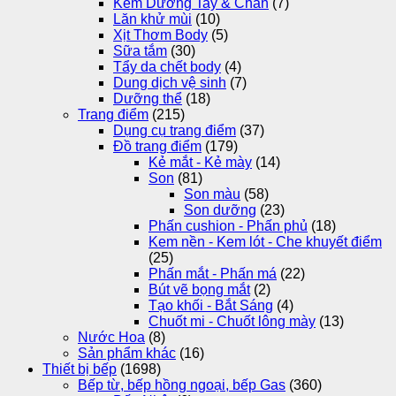
Kem Dưỡng Tay & Chân
(7)
Lăn khử mùi
(10)
Xịt Thơm Body
(5)
Sữa tắm
(30)
Tẩy da chết body
(4)
Dung dịch vệ sinh
(7)
Dưỡng thể
(18)
Trang điểm
(215)
Dụng cụ trang điểm
(37)
Đồ trang điểm
(179)
Kẻ mắt - Kẻ mày
(14)
Son
(81)
Son màu
(58)
Son dưỡng
(23)
Phấn cushion - Phấn phủ
(18)
Kem nền - Kem lót - Che khuyết điểm
(25)
Phấn mắt - Phấn má
(22)
Bút vẽ bọng mắt
(2)
Tạo khối - Bắt Sáng
(4)
Chuốt mi - Chuốt lông mày
(13)
Nước Hoa
(8)
Sản phẩm khác
(16)
Thiết bị bếp
(1698)
Bếp từ, bếp hồng ngoại, bếp Gas
(360)