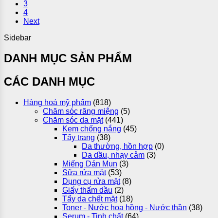
3
4
Next
Sidebar
DANH MỤC SẢN PHẨM
CÁC DANH MỤC
Hàng hoá mỹ phẩm
(818)
Chăm sóc răng miệng
(5)
Chăm sóc da mặt
(441)
Kem chống nắng
(45)
Tẩy trang
(38)
Da thường, hồn hợp
(0)
Da dầu, nhạy cảm
(3)
Miếng Dán Mụn
(3)
Sữa rửa mặt
(53)
Dụng cụ rửa mặt
(8)
Giấy thấm dầu
(2)
Tẩy da chết mặt
(18)
Toner - Nước hoa hồng - Nước thần
(38)
Serum - Tinh chất
(64)