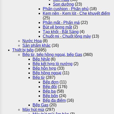
Son dưỡng
(23)
Phấn cushion - Phấn phủ
(18)
Kem nền - Kem lót - Che khuyết điểm
(25)
Phấn mắt - Phấn má
(22)
Bút vẽ bọng mắt
(2)
Tạo khối - Bắt Sáng
(4)
Chuốt mi - Chuốt lông mày
(13)
Nước Hoa
(8)
Sản phẩm khác
(16)
Thiết bị bếp
(1695)
Bếp từ, bếp hồng ngoại, bếp Gas
(360)
Bếp Nhật
(6)
Bếp kết hợp lò nướng
(2)
Bếp hỗn hợp
(33)
Bếp hồng ngoại
(11)
Bếp từ
(287)
Bếp đơn
(11)
Bếp đôi
(176)
Bếp ba
(58)
Bếp bốn
(24)
Bếp đa điểm
(16)
Bếp Gas
(20)
Máy hút mùi
(297)