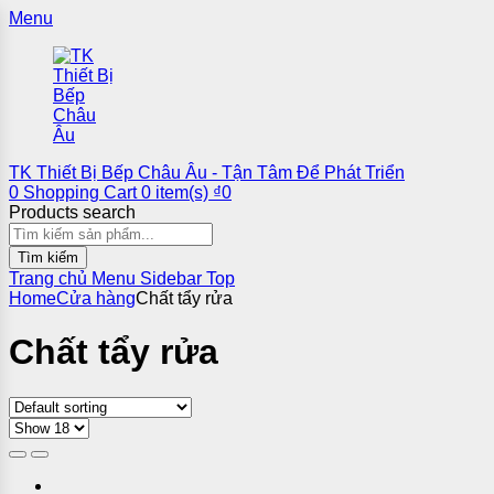
Menu
TK Thiết Bị Bếp Châu Âu - Tận Tâm Để Phát Triển
0
Shopping Cart
0
item(s)
₫
0
Products search
Tìm kiếm
Trang chủ
Menu
Sidebar
Top
Home
Cửa hàng
Chất tẩy rửa
Chất tẩy rửa