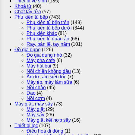
Thiết bị vệ sinh
(185)
Khoá từ
(40)
Chất tẩy rửa
(57)
Phụ kiện tủ bếp
(743)
Phụ kiện tủ bếp trên
(149)
Phụ kiện tủ bếp dưới
(344)
Phụ kiện khác
(81)
Phụ kiện tủ quần áo
(68)
Ray, bản lề, tay nắm
(101)
Đồ gia dụng
(126)
Đồ gia dụng nhỏ
(32)
Máy pha cafe
(6)
Máy hút bụi
(9)
Nồi chiên không dầu
(13)
Ấm từ, ấm siêu tốc
(7)
Máy ép, máy làm sữa
(6)
Nồi chảo
(45)
Dao
(4)
Nồi cơm
(4)
Máy giặt, máy sấy
(73)
Máy giặt
(29)
Máy sấy
(28)
Máy giặt kết hợp sấy
(16)
Thiết bị lọc
(107)
Điều hoà di động
(1)