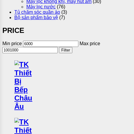
Máy lọc không khí, máy hút ẩm
(30)
Máy lọc nước
(76)
Tủ chăm sóc quần áo
(3)
Bộ sản phẩm bảo vệ
(7)
PRICE
Min price
Max price
Filter