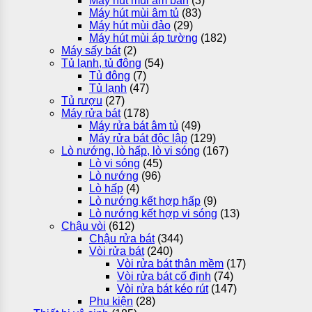
Máy hút mùi âm bàn
(3)
Máy hút mùi âm tủ
(83)
Máy hút mùi đảo
(29)
Máy hút mùi áp tường
(182)
Máy sấy bát
(2)
Tủ lạnh, tủ đông
(54)
Tủ đông
(7)
Tủ lạnh
(47)
Tủ rượu
(27)
Máy rửa bát
(178)
Máy rửa bát âm tủ
(49)
Máy rửa bát độc lập
(129)
Lò nướng, lò hấp, lò vi sóng
(167)
Lò vi sóng
(45)
Lò nướng
(96)
Lò hấp
(4)
Lò nướng kết hợp hấp
(9)
Lò nướng kết hợp vi sóng
(13)
Chậu vòi
(612)
Chậu rửa bát
(344)
Vòi rửa bát
(240)
Vòi rửa bát thân mềm
(17)
Vòi rửa bát cố định
(74)
Vòi rửa bát kéo rút
(147)
Phụ kiện
(28)