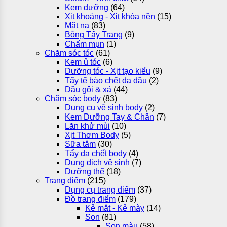
Kem dưỡng
(64)
Xịt khoáng - Xịt khóa nền
(15)
Mặt nạ
(83)
Bông Tẩy Trang
(9)
Chấm mụn
(1)
Chăm sóc tóc
(61)
Kem ủ tóc
(6)
Dưỡng tóc - Xịt tạo kiểu
(9)
Tẩy tế bào chết da đầu
(2)
Dầu gôi & xả
(44)
Chăm sóc body
(83)
Dụng cụ vệ sinh body
(2)
Kem Dưỡng Tay & Chân
(7)
Lăn khử mùi
(10)
Xịt Thơm Body
(5)
Sữa tắm
(30)
Tẩy da chết body
(4)
Dung dịch vệ sinh
(7)
Dưỡng thể
(18)
Trang điểm
(215)
Dụng cụ trang điểm
(37)
Đồ trang điểm
(179)
Kẻ mắt - Kẻ mày
(14)
Son
(81)
Son màu
(58)