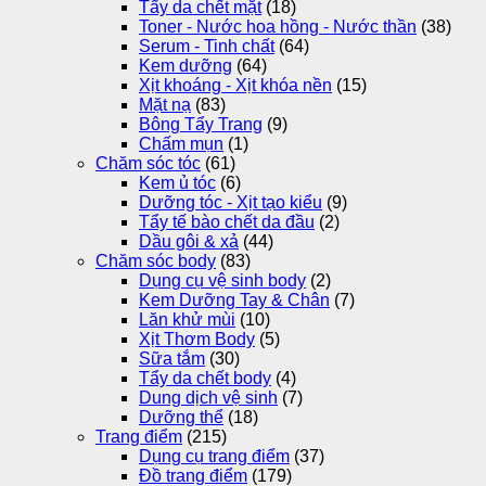
Tẩy da chết mặt
(18)
Toner - Nước hoa hồng - Nước thần
(38)
Serum - Tinh chất
(64)
Kem dưỡng
(64)
Xịt khoáng - Xịt khóa nền
(15)
Mặt nạ
(83)
Bông Tẩy Trang
(9)
Chấm mụn
(1)
Chăm sóc tóc
(61)
Kem ủ tóc
(6)
Dưỡng tóc - Xịt tạo kiểu
(9)
Tẩy tế bào chết da đầu
(2)
Dầu gôi & xả
(44)
Chăm sóc body
(83)
Dụng cụ vệ sinh body
(2)
Kem Dưỡng Tay & Chân
(7)
Lăn khử mùi
(10)
Xịt Thơm Body
(5)
Sữa tắm
(30)
Tẩy da chết body
(4)
Dung dịch vệ sinh
(7)
Dưỡng thể
(18)
Trang điểm
(215)
Dụng cụ trang điểm
(37)
Đồ trang điểm
(179)