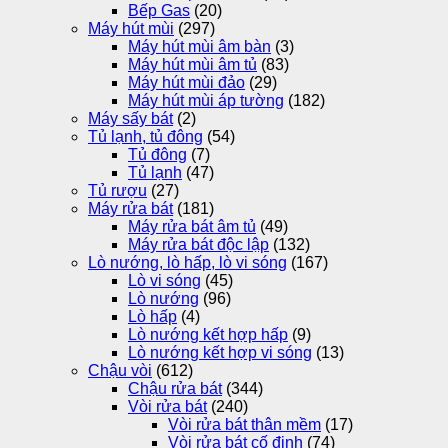
Bếp Gas
(20)
Máy hút mùi
(297)
Máy hút mùi âm bàn
(3)
Máy hút mùi âm tủ
(83)
Máy hút mùi đảo
(29)
Máy hút mùi áp tường
(182)
Máy sấy bát
(2)
Tủ lạnh, tủ đông
(54)
Tủ đông
(7)
Tủ lạnh
(47)
Tủ rượu
(27)
Máy rửa bát
(181)
Máy rửa bát âm tủ
(49)
Máy rửa bát độc lập
(132)
Lò nướng, lò hấp, lò vi sóng
(167)
Lò vi sóng
(45)
Lò nướng
(96)
Lò hấp
(4)
Lò nướng kết hợp hấp
(9)
Lò nướng kết hợp vi sóng
(13)
Chậu vòi
(612)
Chậu rửa bát
(344)
Vòi rửa bát
(240)
Vòi rửa bát thân mềm
(17)
Vòi rửa bát cố định
(74)