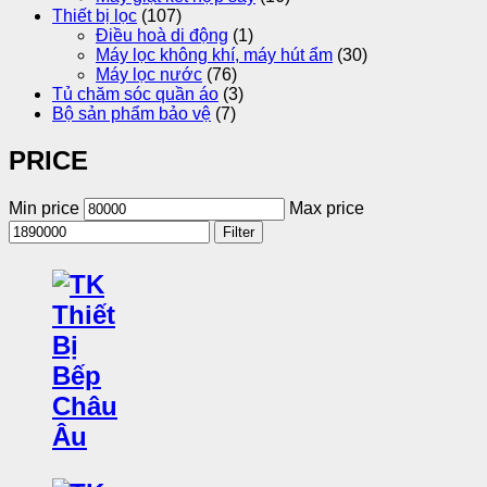
Thiết bị lọc
(107)
Điều hoà di động
(1)
Máy lọc không khí, máy hút ẩm
(30)
Máy lọc nước
(76)
Tủ chăm sóc quần áo
(3)
Bộ sản phẩm bảo vệ
(7)
PRICE
Min price
Max price
Filter