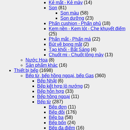
Kẻ mắt - Kẻ mày
(14)
Son
(81)
Son màu
(58)
Son dưỡng
(23)
Phấn cushion - Phấn phủ
(18)
Kem nền - Kem lót - Che khuyết điểm
(25)
Phấn mắt - Phấn má
(22)
Bút vẽ bọng mắt
(2)
Tạo khối - Bắt Sáng
(4)
Chuốt mi - Chuốt lông mày
(13)
Nước Hoa
(8)
Sản phẩm khác
(16)
Thiết bị bếp
(1698)
Bếp từ, bếp hồng ngoại, bếp Gas
(360)
Bếp Nhật
(6)
Bếp kết hợp lò nướng
(2)
Bếp hỗn hợp
(33)
Bếp hồng ngoại
(11)
Bếp từ
(287)
Bếp đơn
(11)
Bếp đôi
(176)
Bếp ba
(58)
Bếp bốn
(24)
Bếp đa điểm
(16)