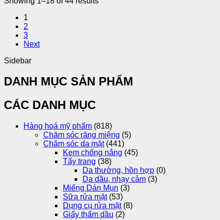
Showing 1–18 of 44 results
1
2
3
Next
Sidebar
DANH MỤC SẢN PHẨM
CÁC DANH MỤC
Hàng hoá mỹ phẩm
(818)
Chăm sóc răng miệng
(5)
Chăm sóc da mặt
(441)
Kem chống nắng
(45)
Tẩy trang
(38)
Da thường, hồn hợp
(0)
Da dầu, nhạy cảm
(3)
Miếng Dán Mụn
(3)
Sữa rửa mặt
(53)
Dụng cụ rửa mặt
(8)
Giấy thấm dầu
(2)