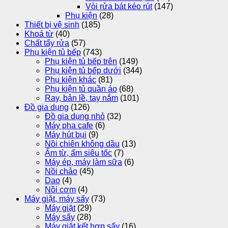
Vòi rửa bát kéo rút
(147)
Phụ kiện
(28)
Thiết bị vệ sinh
(185)
Khoá từ
(40)
Chất tẩy rửa
(57)
Phụ kiện tủ bếp
(743)
Phụ kiện tủ bếp trên
(149)
Phụ kiện tủ bếp dưới
(344)
Phụ kiện khác
(81)
Phụ kiện tủ quần áo
(68)
Ray, bản lề, tay nắm
(101)
Đồ gia dụng
(126)
Đồ gia dụng nhỏ
(32)
Máy pha cafe
(6)
Máy hút bụi
(9)
Nồi chiên không dầu
(13)
Ấm từ, ấm siêu tốc
(7)
Máy ép, máy làm sữa
(6)
Nồi chảo
(45)
Dao
(4)
Nồi cơm
(4)
Máy giặt, máy sấy
(73)
Máy giặt
(29)
Máy sấy
(28)
Máy giặt kết hợp sấy
(16)