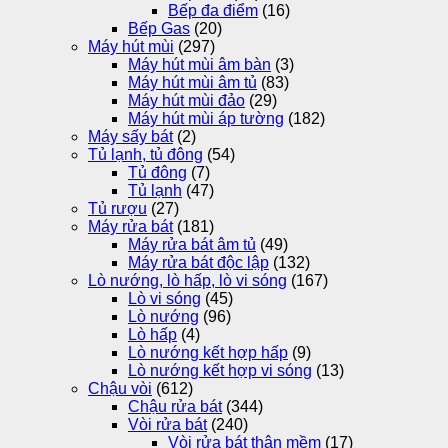
Bếp đa điểm
(16)
Bếp Gas
(20)
Máy hút mùi
(297)
Máy hút mùi âm bàn
(3)
Máy hút mùi âm tủ
(83)
Máy hút mùi đảo
(29)
Máy hút mùi áp tường
(182)
Máy sấy bát
(2)
Tủ lạnh, tủ đông
(54)
Tủ đông
(7)
Tủ lạnh
(47)
Tủ rượu
(27)
Máy rửa bát
(181)
Máy rửa bát âm tủ
(49)
Máy rửa bát độc lập
(132)
Lò nướng, lò hấp, lò vi sóng
(167)
Lò vi sóng
(45)
Lò nướng
(96)
Lò hấp
(4)
Lò nướng kết hợp hấp
(9)
Lò nướng kết hợp vi sóng
(13)
Chậu vòi
(612)
Chậu rửa bát
(344)
Vòi rửa bát
(240)
Vòi rửa bát thân mềm
(17)