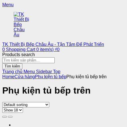
Menu
TK Thiết Bị Bếp Châu Âu - Tận Tâm Để Phát Triển
0
Shopping Cart
0
item(s)
₫
0
Products search
Tìm kiếm
Trang chủ
Menu
Sidebar
Top
Home
Cửa hàng
Phụ kiện tủ bếp
Phụ kiện tủ bếp trên
Phụ kiện tủ bếp trên