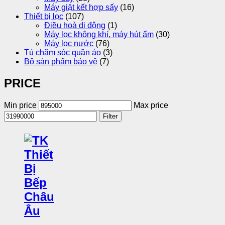
Máy giặt kết hợp sấy
(16)
Thiết bị lọc
(107)
Điều hoà di động
(1)
Máy lọc không khí, máy hút ẩm
(30)
Máy lọc nước
(76)
Tủ chăm sóc quần áo
(3)
Bộ sản phẩm bảo vệ
(7)
PRICE
Min price
Max price
Filter