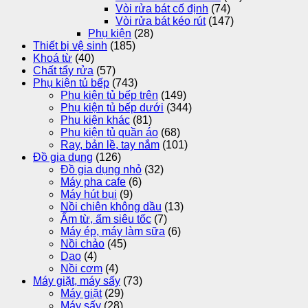
Vòi rửa bát cố định
(74)
Vòi rửa bát kéo rút
(147)
Phụ kiện
(28)
Thiết bị vệ sinh
(185)
Khoá từ
(40)
Chất tẩy rửa
(57)
Phụ kiện tủ bếp
(743)
Phụ kiện tủ bếp trên
(149)
Phụ kiện tủ bếp dưới
(344)
Phụ kiện khác
(81)
Phụ kiện tủ quần áo
(68)
Ray, bản lề, tay nắm
(101)
Đồ gia dụng
(126)
Đồ gia dụng nhỏ
(32)
Máy pha cafe
(6)
Máy hút bụi
(9)
Nồi chiên không dầu
(13)
Ấm từ, ấm siêu tốc
(7)
Máy ép, máy làm sữa
(6)
Nồi chảo
(45)
Dao
(4)
Nồi cơm
(4)
Máy giặt, máy sấy
(73)
Máy giặt
(29)
Máy sấy
(28)