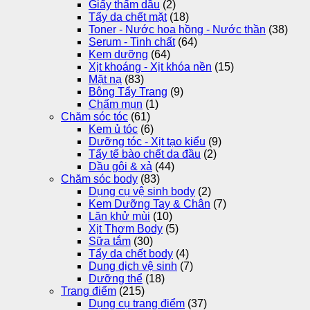
Giấy thấm dầu
(2)
Tẩy da chết mặt
(18)
Toner - Nước hoa hồng - Nước thần
(38)
Serum - Tinh chất
(64)
Kem dưỡng
(64)
Xịt khoáng - Xịt khóa nền
(15)
Mặt nạ
(83)
Bông Tẩy Trang
(9)
Chấm mụn
(1)
Chăm sóc tóc
(61)
Kem ủ tóc
(6)
Dưỡng tóc - Xịt tạo kiểu
(9)
Tẩy tế bào chết da đầu
(2)
Dầu gôi & xả
(44)
Chăm sóc body
(83)
Dụng cụ vệ sinh body
(2)
Kem Dưỡng Tay & Chân
(7)
Lăn khử mùi
(10)
Xịt Thơm Body
(5)
Sữa tắm
(30)
Tẩy da chết body
(4)
Dung dịch vệ sinh
(7)
Dưỡng thể
(18)
Trang điểm
(215)
Dụng cụ trang điểm
(37)