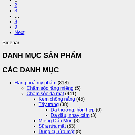
2
3
…
8
9
Next
Sidebar
DANH MỤC SẢN PHẨM
CÁC DANH MỤC
Hàng hoá mỹ phẩm
(818)
Chăm sóc răng miệng
(5)
Chăm sóc da mặt
(441)
Kem chống nắng
(45)
Tẩy trang
(38)
Da thường, hồn hợp
(0)
Da dầu, nhạy cảm
(3)
Miếng Dán Mụn
(3)
Sữa rửa mặt
(53)
Dụng cụ rửa mặt
(8)