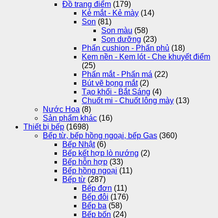
Đồ trang điểm
(179)
Kẻ mắt - Kẻ mày
(14)
Son
(81)
Son màu
(58)
Son dưỡng
(23)
Phấn cushion - Phấn phủ
(18)
Kem nền - Kem lót - Che khuyết điểm
(25)
Phấn mắt - Phấn má
(22)
Bút vẽ bọng mắt
(2)
Tạo khối - Bắt Sáng
(4)
Chuốt mi - Chuốt lông mày
(13)
Nước Hoa
(8)
Sản phẩm khác
(16)
Thiết bị bếp
(1698)
Bếp từ, bếp hồng ngoại, bếp Gas
(360)
Bếp Nhật
(6)
Bếp kết hợp lò nướng
(2)
Bếp hỗn hợp
(33)
Bếp hồng ngoại
(11)
Bếp từ
(287)
Bếp đơn
(11)
Bếp đôi
(176)
Bếp ba
(58)
Bếp bốn
(24)