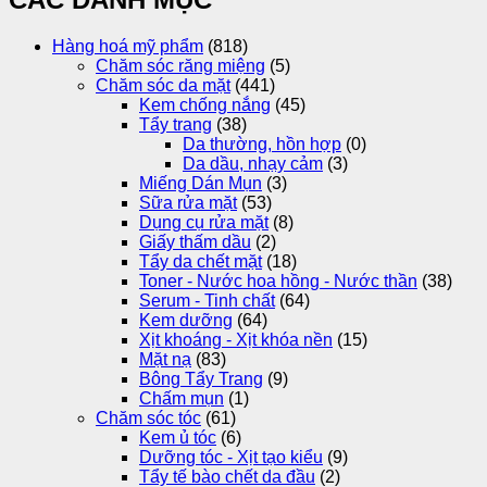
Hàng hoá mỹ phẩm
(818)
Chăm sóc răng miệng
(5)
Chăm sóc da mặt
(441)
Kem chống nắng
(45)
Tẩy trang
(38)
Da thường, hồn hợp
(0)
Da dầu, nhạy cảm
(3)
Miếng Dán Mụn
(3)
Sữa rửa mặt
(53)
Dụng cụ rửa mặt
(8)
Giấy thấm dầu
(2)
Tẩy da chết mặt
(18)
Toner - Nước hoa hồng - Nước thần
(38)
Serum - Tinh chất
(64)
Kem dưỡng
(64)
Xịt khoáng - Xịt khóa nền
(15)
Mặt nạ
(83)
Bông Tẩy Trang
(9)
Chấm mụn
(1)
Chăm sóc tóc
(61)
Kem ủ tóc
(6)
Dưỡng tóc - Xịt tạo kiểu
(9)
Tẩy tế bào chết da đầu
(2)