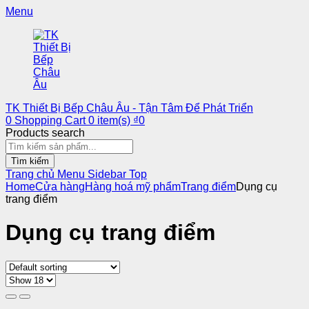
Menu
TK Thiết Bị Bếp Châu Âu - Tận Tâm Để Phát Triển
0
Shopping Cart
0
item(s)
₫
0
Products search
Tìm kiếm
Trang chủ
Menu
Sidebar
Top
Home
Cửa hàng
Hàng hoá mỹ phẩm
Trang điểm
Dụng cụ
trang điểm
Dụng cụ trang điểm