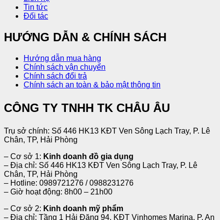
Tin tức
Đối tác
HƯỚNG DẪN & CHÍNH SÁCH
Hướng dẫn mua hàng
Chính sách vận chuyển
Chính sách đổi trả
Chính sách an toàn & bảo mật thông tin
CÔNG TY TNHH TK CHÂU ÂU
Trụ sở chính: Số 446 HK13 KĐT Ven Sông Lạch Tray, P. Lê
Chân, TP, Hải Phòng
– Cơ sở 1:
Kinh doanh đồ gia dụng
– Địa chỉ: Số 446 HK13 KĐT Ven Sông Lạch Tray, P. Lê
Chân, TP, Hải Phòng
– Hotline: 0989721276 / 0988231276
– Giờ hoạt động: 8h00 – 21h00
– Cơ sở 2:
Kinh doanh mỹ phẩm
– Địa chỉ: Tầng 1 Hải Đăng 94, KĐT Vinhomes Marina, P. An