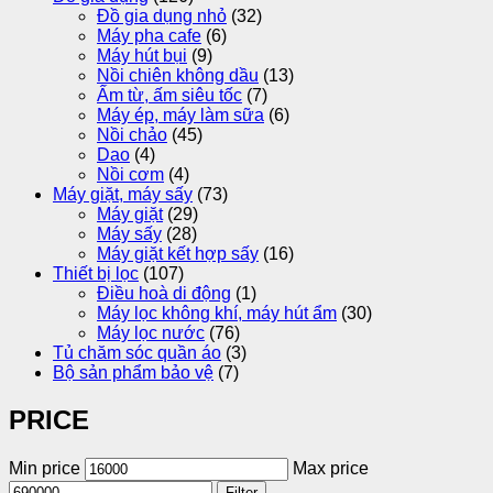
Đồ gia dụng nhỏ
(32)
Máy pha cafe
(6)
Máy hút bụi
(9)
Nồi chiên không dầu
(13)
Ấm từ, ấm siêu tốc
(7)
Máy ép, máy làm sữa
(6)
Nồi chảo
(45)
Dao
(4)
Nồi cơm
(4)
Máy giặt, máy sấy
(73)
Máy giặt
(29)
Máy sấy
(28)
Máy giặt kết hợp sấy
(16)
Thiết bị lọc
(107)
Điều hoà di động
(1)
Máy lọc không khí, máy hút ẩm
(30)
Máy lọc nước
(76)
Tủ chăm sóc quần áo
(3)
Bộ sản phẩm bảo vệ
(7)
PRICE
Min price
Max price
Filter