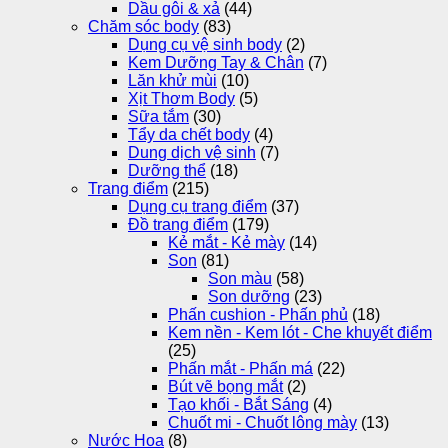
Dầu gôi & xả
(44)
Chăm sóc body
(83)
Dụng cụ vệ sinh body
(2)
Kem Dưỡng Tay & Chân
(7)
Lăn khử mùi
(10)
Xịt Thơm Body
(5)
Sữa tắm
(30)
Tẩy da chết body
(4)
Dung dịch vệ sinh
(7)
Dưỡng thể
(18)
Trang điểm
(215)
Dụng cụ trang điểm
(37)
Đồ trang điểm
(179)
Kẻ mắt - Kẻ mày
(14)
Son
(81)
Son màu
(58)
Son dưỡng
(23)
Phấn cushion - Phấn phủ
(18)
Kem nền - Kem lót - Che khuyết điểm
(25)
Phấn mắt - Phấn má
(22)
Bút vẽ bọng mắt
(2)
Tạo khối - Bắt Sáng
(4)
Chuốt mi - Chuốt lông mày
(13)
Nước Hoa
(8)