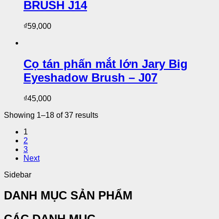
BRUSH J14
₫
59,000
Cọ tán phấn mắt lớn Jary Big
Eyeshadow Brush – J07
₫
45,000
Showing 1–18 of 37 results
1
2
3
Next
Sidebar
DANH MỤC SẢN PHẨM
CÁC DANH MỤC