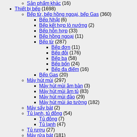
Sản phẩm khác
(16)
Thiết bị bếp
(1698)
Bếp từ, bếp hồng ngoại, bếp Gas
(360)
Bếp Nhật
(6)
Bếp kết hợp lò nướng
(2)
Bếp hỗn hợp
(33)
Bếp hồng ngoại
(11)
Bếp từ
(287)
Bếp đơn
(11)
Bếp đôi
(176)
Bếp ba
(58)
Bếp bốn
(24)
Bếp đa điểm
(16)
Bếp Gas
(20)
Máy hút mùi
(297)
Máy hút mùi âm bàn
(3)
Máy hút mùi âm tủ
(83)
Máy hút mùi đảo
(29)
Máy hút mùi áp tường
(182)
Máy sấy bát
(2)
Tủ lạnh, tủ đông
(54)
Tủ đông
(7)
Tủ lạnh
(47)
Tủ rượu
(27)
Máy rửa bát
(181)