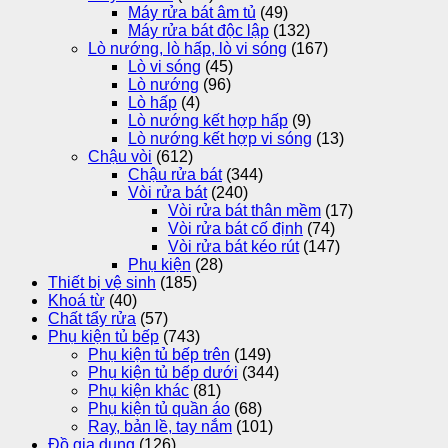
Máy rửa bát âm tủ
(49)
Máy rửa bát độc lập
(132)
Lò nướng, lò hấp, lò vi sóng
(167)
Lò vi sóng
(45)
Lò nướng
(96)
Lò hấp
(4)
Lò nướng kết hợp hấp
(9)
Lò nướng kết hợp vi sóng
(13)
Chậu vòi
(612)
Chậu rửa bát
(344)
Vòi rửa bát
(240)
Vòi rửa bát thân mềm
(17)
Vòi rửa bát cố định
(74)
Vòi rửa bát kéo rút
(147)
Phụ kiện
(28)
Thiết bị vệ sinh
(185)
Khoá từ
(40)
Chất tẩy rửa
(57)
Phụ kiện tủ bếp
(743)
Phụ kiện tủ bếp trên
(149)
Phụ kiện tủ bếp dưới
(344)
Phụ kiện khác
(81)
Phụ kiện tủ quần áo
(68)
Ray, bản lề, tay nắm
(101)
Đồ gia dụng
(126)