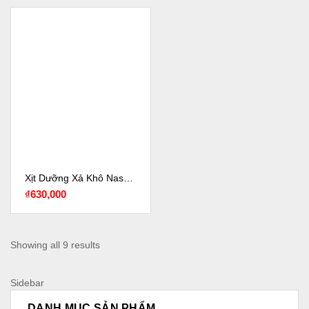
Xịt Dưỡng Xả Khô Nashi Làm Phồng Tóc, Dưỡng Ẩm, Phục Hồi Tóc Hư Tổn 150ML
₫
630,000
Showing all 9 results
Sidebar
DANH MỤC SẢN PHẨM