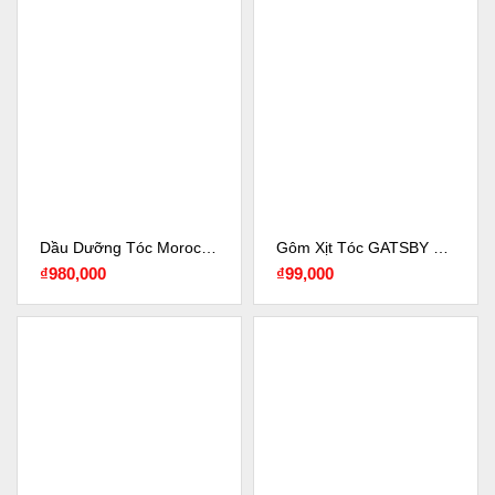
Dầu Dưỡng Tóc Moroccanoil® Treatment Original 100ml + 25ml
Gôm Xịt Tóc GATSBY Tạo Kiểu 250ml
₫
980,000
₫
99,000