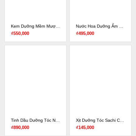
Kem Dưỡng Mềm Mượt Tạo Kiểu NASHI Curly Hydrating Curl Booster Cream 200ML
Nước Hoa Dưỡng Ẩm Làm Mềm Tóc NASHI Argan Love Hair Mist 20ML
₫
550,000
₫
495,000
Tinh Dầu Dưỡng Tóc Nashi Argan Oil 100ML
Xịt Dưỡng Tóc Sachi Cocoon Thuần Chay
₫
890,000
₫
145,000