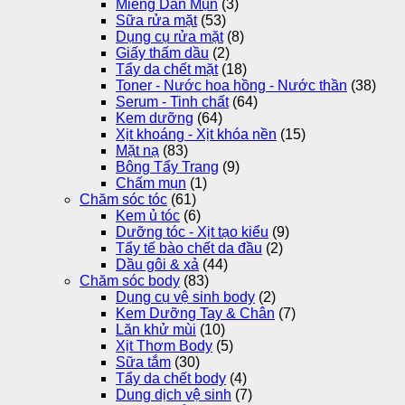
Miếng Dán Mụn
(3)
Sữa rửa mặt
(53)
Dụng cụ rửa mặt
(8)
Giấy thấm dầu
(2)
Tẩy da chết mặt
(18)
Toner - Nước hoa hồng - Nước thần
(38)
Serum - Tinh chất
(64)
Kem dưỡng
(64)
Xịt khoáng - Xịt khóa nền
(15)
Mặt nạ
(83)
Bông Tẩy Trang
(9)
Chấm mụn
(1)
Chăm sóc tóc
(61)
Kem ủ tóc
(6)
Dưỡng tóc - Xịt tạo kiểu
(9)
Tẩy tế bào chết da đầu
(2)
Dầu gôi & xả
(44)
Chăm sóc body
(83)
Dụng cụ vệ sinh body
(2)
Kem Dưỡng Tay & Chân
(7)
Lăn khử mùi
(10)
Xịt Thơm Body
(5)
Sữa tắm
(30)
Tẩy da chết body
(4)
Dung dịch vệ sinh
(7)