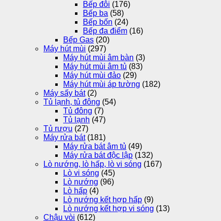
Bếp đôi
(176)
Bếp ba
(58)
Bếp bốn
(24)
Bếp đa điểm
(16)
Bếp Gas
(20)
Máy hút mùi
(297)
Máy hút mùi âm bàn
(3)
Máy hút mùi âm tủ
(83)
Máy hút mùi đảo
(29)
Máy hút mùi áp tường
(182)
Máy sấy bát
(2)
Tủ lạnh, tủ đông
(54)
Tủ đông
(7)
Tủ lạnh
(47)
Tủ rượu
(27)
Máy rửa bát
(181)
Máy rửa bát âm tủ
(49)
Máy rửa bát độc lập
(132)
Lò nướng, lò hấp, lò vi sóng
(167)
Lò vi sóng
(45)
Lò nướng
(96)
Lò hấp
(4)
Lò nướng kết hợp hấp
(9)
Lò nướng kết hợp vi sóng
(13)
Chậu vòi
(612)