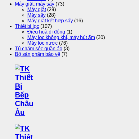
Máy giặt, máy sấy
(73)
Máy giặt
(29)
Máy sấy
(28)
Máy giặt kết hợp sấy
(16)
Thiết bị lọc
(107)
Điều hoà di động
(1)
Máy lọc không khí, máy hút ẩm
(30)
Máy lọc nước
(76)
Tủ chăm sóc quần áo
(3)
Bộ sản phẩm bảo vệ
(7)