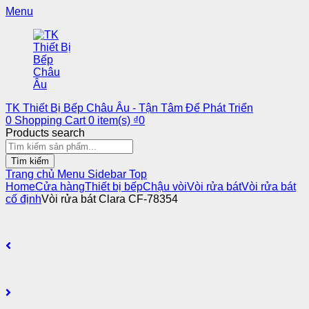
Menu
TK Thiết Bị Bếp Châu Âu - Tận Tâm Để Phát Triển
0
Shopping Cart
0
item(s)
₫
0
Products search
Tìm kiếm
Trang chủ
Menu
Sidebar
Top
Home
Cửa hàng
Thiết bị bếp
Chậu vòi
Vòi rửa bát
Vòi rửa bát
cố định
Vòi rửa bát Clara CF-78354