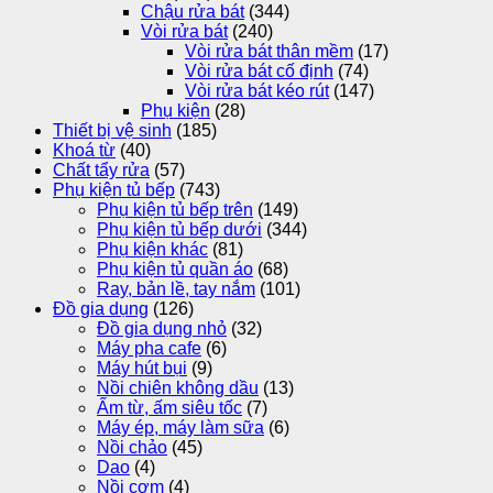
Chậu rửa bát
(344)
Vòi rửa bát
(240)
Vòi rửa bát thân mềm
(17)
Vòi rửa bát cố định
(74)
Vòi rửa bát kéo rút
(147)
Phụ kiện
(28)
Thiết bị vệ sinh
(185)
Khoá từ
(40)
Chất tẩy rửa
(57)
Phụ kiện tủ bếp
(743)
Phụ kiện tủ bếp trên
(149)
Phụ kiện tủ bếp dưới
(344)
Phụ kiện khác
(81)
Phụ kiện tủ quần áo
(68)
Ray, bản lề, tay nắm
(101)
Đồ gia dụng
(126)
Đồ gia dụng nhỏ
(32)
Máy pha cafe
(6)
Máy hút bụi
(9)
Nồi chiên không dầu
(13)
Ấm từ, ấm siêu tốc
(7)
Máy ép, máy làm sữa
(6)
Nồi chảo
(45)
Dao
(4)
Nồi cơm
(4)