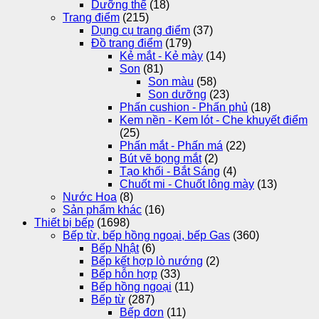
Dưỡng thể
(18)
Trang điểm
(215)
Dụng cụ trang điểm
(37)
Đồ trang điểm
(179)
Kẻ mắt - Kẻ mày
(14)
Son
(81)
Son màu
(58)
Son dưỡng
(23)
Phấn cushion - Phấn phủ
(18)
Kem nền - Kem lót - Che khuyết điểm
(25)
Phấn mắt - Phấn má
(22)
Bút vẽ bọng mắt
(2)
Tạo khối - Bắt Sáng
(4)
Chuốt mi - Chuốt lông mày
(13)
Nước Hoa
(8)
Sản phẩm khác
(16)
Thiết bị bếp
(1698)
Bếp từ, bếp hồng ngoại, bếp Gas
(360)
Bếp Nhật
(6)
Bếp kết hợp lò nướng
(2)
Bếp hỗn hợp
(33)
Bếp hồng ngoại
(11)
Bếp từ
(287)
Bếp đơn
(11)