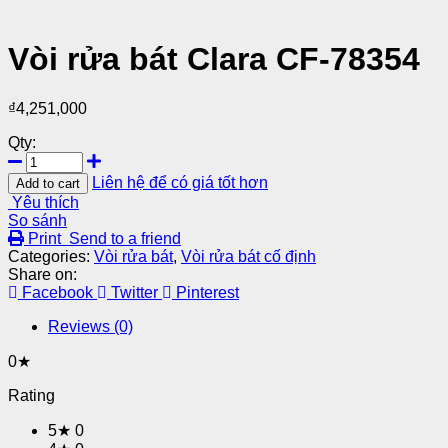
Vòi rửa bát Clara CF-78354
₫
4,251,000
Qty:
Liên hệ để có giá tốt hơn
Add to cart
Yêu thích
So sánh
Print
Send to a friend
Categories:
Vòi rửa bát
,
Vòi rửa bát cố định
Share on:
Facebook
Twitter
Pinterest
Reviews (0)
0★
Rating
5★
0