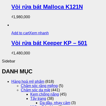
Vòi rửa bát Malloca K121N
₫
1,980,000
Add to cart
Xem nhanh
Vòi rửa bát Keeper KP – 501
₫
1,480,000
Sidebar
DANH MỤC
Hàng hoá mỹ phẩm
(818)
Chăm sóc răng miệng
(5)
Chăm sóc da mặt
(441)
Kem chống nắng
(45)
Tẩy trang
(38)
Da dầu, nhạy cảm
(3)