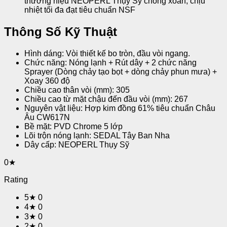
thương hiệu NEOPERL Thụy Sỹ chống xoắn, chịu
nhiệt tối đa đạt tiêu chuẩn NSF
Thông Số Kỹ Thuật
Hình dáng: Vòi thiết kế bo tròn, đầu vòi ngang.
Chức năng: Nóng lạnh + Rút dây + 2 chức năng
Sprayer (Dòng chảy tạo bọt + dòng chảy phun mưa) +
Xoay 360 độ
Chiều cao thân vòi (mm): 305
Chiều cao từ mặt chậu đến đầu vòi (mm): 267
Nguyên vật liệu: Hợp kim đồng 61% tiêu chuẩn Châu
Âu CW617N
Bề mặt: PVD Chrome 5 lớp
Lõi trộn nóng lạnh: SEDAL Tây Ban Nha
Dây cấp: NEOPERL Thụy Sỹ
0★
Rating
5★
0
4★
0
3★
0
2★
0