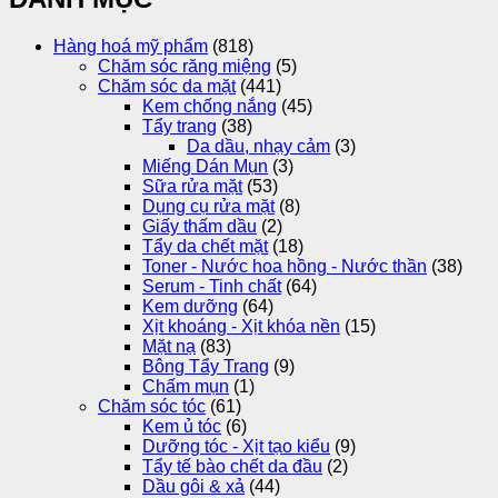
Hàng hoá mỹ phẩm
(818)
Chăm sóc răng miệng
(5)
Chăm sóc da mặt
(441)
Kem chống nắng
(45)
Tẩy trang
(38)
Da dầu, nhạy cảm
(3)
Miếng Dán Mụn
(3)
Sữa rửa mặt
(53)
Dụng cụ rửa mặt
(8)
Giấy thấm dầu
(2)
Tẩy da chết mặt
(18)
Toner - Nước hoa hồng - Nước thần
(38)
Serum - Tinh chất
(64)
Kem dưỡng
(64)
Xịt khoáng - Xịt khóa nền
(15)
Mặt nạ
(83)
Bông Tẩy Trang
(9)
Chấm mụn
(1)
Chăm sóc tóc
(61)
Kem ủ tóc
(6)
Dưỡng tóc - Xịt tạo kiểu
(9)
Tẩy tế bào chết da đầu
(2)
Dầu gôi & xả
(44)