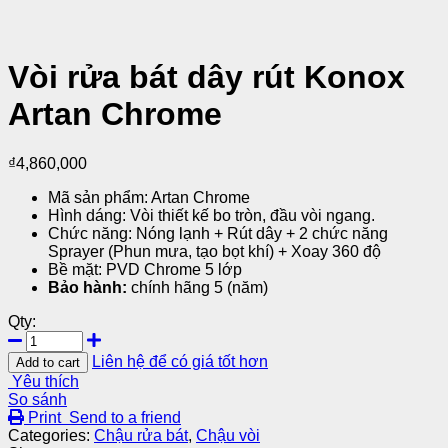
Vòi rửa bát dây rút Konox
Artan Chrome
₫
4,860,000
Mã sản phẩm: Artan Chrome
Hình dáng: Vòi thiết kế bo tròn, đầu vòi ngang.
Chức năng: Nóng lạnh + Rút dây + 2 chức năng
Sprayer (Phun mưa, tạo bọt khí) + Xoay 360 độ
Bề mặt: PVD Chrome 5 lớp
Bảo hành:
chính hãng 5 (năm)
Qty:
Liên hệ để có giá tốt hơn
Add to cart
Yêu thích
So sánh
Print
Send to a friend
Categories:
Chậu rửa bát
,
Chậu vòi