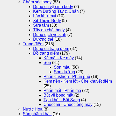
Chăm sóc body
(83)
Dụng cụ vệ sinh body
(2)
Kem Dưỡng Tay & Chân
(7)
Lăn khử mùi
(10)
Xịt Thơm Body
(5)
Sữa tắm
(30)
Tẩy da chết body
(4)
Dung dịch vệ sinh
(7)
Dưỡng thể
(18)
Trang điểm
(215)
Dụng cụ trang điểm
(37)
Đồ trang điểm
(179)
Kẻ mắt - Kẻ mày
(14)
Son
(81)
Son màu
(58)
Son dưỡng
(23)
Phấn cushion - Phấn phủ
(18)
Kem nền - Kem lót - Che khuyết điểm
(25)
Phấn mắt - Phấn má
(22)
Bút vẽ bọng mắt
(2)
Tạo khối - Bắt Sáng
(4)
Chuốt mi - Chuốt lông mày
(13)
Nước Hoa
(8)
Sản phẩm khác
(16)