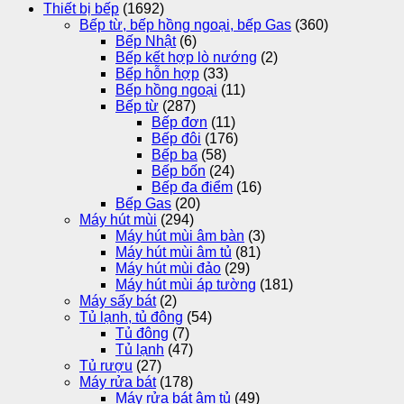
Thiết bị bếp
(1692)
Bếp từ, bếp hồng ngoại, bếp Gas
(360)
Bếp Nhật
(6)
Bếp kết hợp lò nướng
(2)
Bếp hỗn hợp
(33)
Bếp hồng ngoại
(11)
Bếp từ
(287)
Bếp đơn
(11)
Bếp đôi
(176)
Bếp ba
(58)
Bếp bốn
(24)
Bếp đa điểm
(16)
Bếp Gas
(20)
Máy hút mùi
(294)
Máy hút mùi âm bàn
(3)
Máy hút mùi âm tủ
(81)
Máy hút mùi đảo
(29)
Máy hút mùi áp tường
(181)
Máy sấy bát
(2)
Tủ lạnh, tủ đông
(54)
Tủ đông
(7)
Tủ lạnh
(47)
Tủ rượu
(27)
Máy rửa bát
(178)
Máy rửa bát âm tủ
(49)