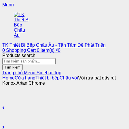
Menu
TK Thiết Bị Bếp Châu Âu - Tận Tâm Để Phát Triển
0
Shopping Cart
0
item(s)
₫
0
Products search
Tìm kiếm
Trang chủ
Menu
Sidebar
Top
Home
Cửa hàng
Thiết bị bếp
Chậu vòi
Vòi rửa bát dây rút
Konox Artan Chrome