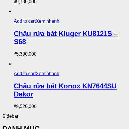
₫
9,730,000
Add to cart
Xem nhanh
Chậu rửa bát Kluger KU8121S –
S68
₫
5,390,000
Add to cart
Xem nhanh
Chậu rửa bát Konox KN7644SU
Dekor
₫
9,520,000
Sidebar
DANH MỤC