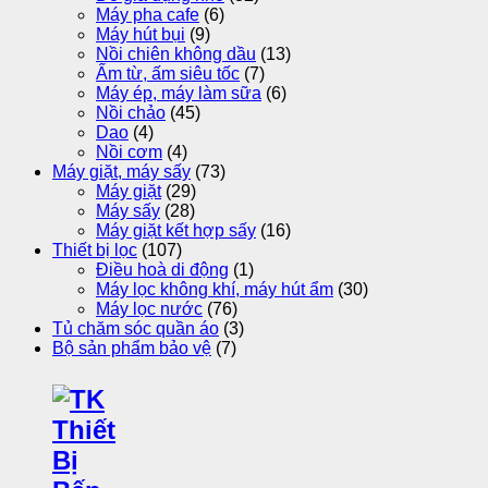
Máy pha cafe
(6)
Máy hút bụi
(9)
Nồi chiên không dầu
(13)
Ấm từ, ấm siêu tốc
(7)
Máy ép, máy làm sữa
(6)
Nồi chảo
(45)
Dao
(4)
Nồi cơm
(4)
Máy giặt, máy sấy
(73)
Máy giặt
(29)
Máy sấy
(28)
Máy giặt kết hợp sấy
(16)
Thiết bị lọc
(107)
Điều hoà di động
(1)
Máy lọc không khí, máy hút ẩm
(30)
Máy lọc nước
(76)
Tủ chăm sóc quần áo
(3)
Bộ sản phẩm bảo vệ
(7)