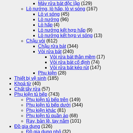
Máy rửa bát độc lập
(129)
Lò nướng, lò hấp, lò vi sóng
(167)
Lò vi sóng
(45)
Lò nướng
(96)
Lò hấp
(4)
Lò nướng kết hợp hấp
(9)
Lò nướng kết hợp vi sóng
(13)
Chậu vòi
(612)
Chậu rửa bát
(344)
Vòi rửa bát
(240)
Vòi rửa bát thân mềm
(17)
Vòi rửa bát cố định
(74)
Vòi rửa bát kéo rút
(147)
Phụ kiện
(28)
Thiết bị vệ sinh
(185)
Khoá từ
(40)
Chất tẩy rửa
(57)
Phụ kiện tủ bếp
(743)
Phụ kiện tủ bếp trên
(149)
Phụ kiện tủ bếp dưới
(344)
Phụ kiện khác
(81)
Phụ kiện tủ quần áo
(68)
Ray, bản lề, tay nắm
(101)
Đồ gia dụng
(126)
Đồ gia dụng nhỏ
(32)