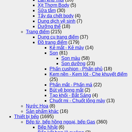
Xịt Thơm Body
(5)
Sữa tắm
(30)
Tẩy da chết body
(4)
Dung dịch vệ sinh
(7)
Dưỡng thể
(18)
Trang điểm
(215)
Dụng cụ trang điểm
(37)
Đồ trang điểm
(179)
Kẻ mắt - Kẻ mày
(14)
Son
(81)
Son màu
(58)
Son dưỡng
(23)
Phấn cushion - Phấn phủ
(18)
Kem nền - Kem lót - Che khuyết điểm
(25)
Phấn mắt - Phấn má
(22)
Bút vẽ bọng mắt
(2)
Tạo khối - Bắt Sáng
(4)
Chuốt mi - Chuốt lông mày
(13)
Nước Hoa
(8)
Sản phẩm khác
(16)
Thiết bị bếp
(1695)
Bếp từ, bếp hồng ngoại, bếp Gas
(360)
Bếp Nhật
(6)