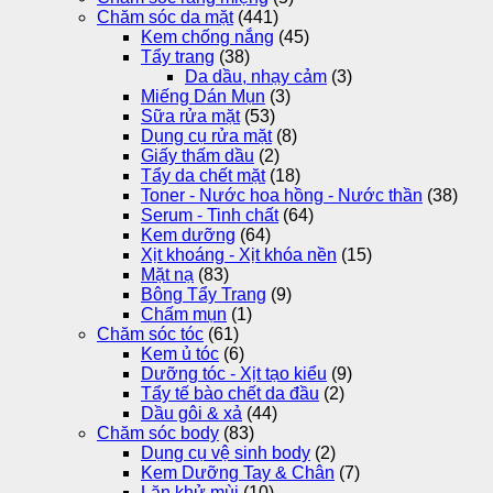
Chăm sóc da mặt
(441)
Kem chống nắng
(45)
Tẩy trang
(38)
Da dầu, nhạy cảm
(3)
Miếng Dán Mụn
(3)
Sữa rửa mặt
(53)
Dụng cụ rửa mặt
(8)
Giấy thấm dầu
(2)
Tẩy da chết mặt
(18)
Toner - Nước hoa hồng - Nước thần
(38)
Serum - Tinh chất
(64)
Kem dưỡng
(64)
Xịt khoáng - Xịt khóa nền
(15)
Mặt nạ
(83)
Bông Tẩy Trang
(9)
Chấm mụn
(1)
Chăm sóc tóc
(61)
Kem ủ tóc
(6)
Dưỡng tóc - Xịt tạo kiểu
(9)
Tẩy tế bào chết da đầu
(2)
Dầu gôi & xả
(44)
Chăm sóc body
(83)
Dụng cụ vệ sinh body
(2)
Kem Dưỡng Tay & Chân
(7)
Lăn khử mùi
(10)