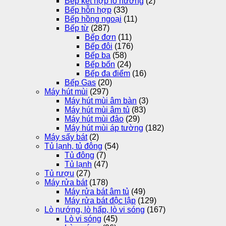
Bếp kết hợp lò nướng
(2)
Bếp hỗn hợp
(33)
Bếp hồng ngoại
(11)
Bếp từ
(287)
Bếp đơn
(11)
Bếp đôi
(176)
Bếp ba
(58)
Bếp bốn
(24)
Bếp đa điểm
(16)
Bếp Gas
(20)
Máy hút mùi
(297)
Máy hút mùi âm bàn
(3)
Máy hút mùi âm tủ
(83)
Máy hút mùi đảo
(29)
Máy hút mùi áp tường
(182)
Máy sấy bát
(2)
Tủ lạnh, tủ đông
(54)
Tủ đông
(7)
Tủ lạnh
(47)
Tủ rượu
(27)
Máy rửa bát
(178)
Máy rửa bát âm tủ
(49)
Máy rửa bát độc lập
(129)
Lò nướng, lò hấp, lò vi sóng
(167)
Lò vi sóng
(45)