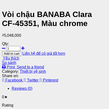
Vòi chậu BANABA Clara
CF-45351, Màu chrome
₫
5,048,000
Qty:
Liên hệ để có giá tốt hơn
Add to cart
Yêu thích
So sánh
Print
Send to a friend
Category:
Thiết bị vệ sinh
Share on:
Facebook
Twitter
Pinterest
Reviews (0)
0★
Rating