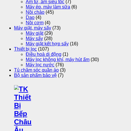
Ấm từ, ấm siêu tốc
(7)
Máy ép, máy làm sữa
(6)
Nồi chảo
(45)
Dao
(4)
Nồi cơm
(4)
Máy giặt, máy sấy
(73)
Máy giặt
(29)
Máy sấy
(28)
Máy giặt kết hợp sấy
(16)
Thiết bị lọc
(107)
Điều hoà di động
(1)
Máy lọc không khí, máy hút ẩm
(30)
Máy lọc nước
(76)
Tủ chăm sóc quần áo
(3)
Bộ sản phẩm bảo vệ
(7)