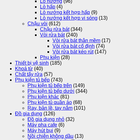
Lò nướng
(96)
Lò hấp
(4)
Lò nướng kết hợp hấp
(9)
Lò nướng kết hợp vi sóng
(13)
Chậu vòi
(612)
Chậu rửa bát
(344)
Vòi rửa bát
(240)
Vòi rửa bát thân mềm
(17)
Vòi rửa bát cố định
(74)
Vòi rửa bát kéo rút
(147)
Phụ kiện
(28)
Thiết bị vệ sinh
(185)
Khoá từ
(40)
Chất tẩy rửa
(57)
Phụ kiện tủ bếp
(743)
Phụ kiện tủ bếp trên
(149)
Phụ kiện tủ bếp dưới
(344)
Phụ kiện khác
(81)
Phụ kiện tủ quần áo
(68)
Ray, bản lề, tay nắm
(101)
Đồ gia dụng
(126)
Đồ gia dụng nhỏ
(32)
Máy pha cafe
(6)
Máy hút bụi
(9)
Nồi chiên không dầu
(13)