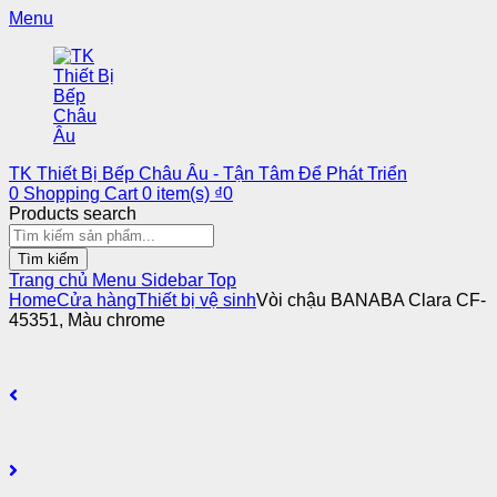
Menu
TK Thiết Bị Bếp Châu Âu - Tận Tâm Để Phát Triển
0
Shopping Cart
0
item(s)
₫
0
Products search
Tìm kiếm
Trang chủ
Menu
Sidebar
Top
Home
Cửa hàng
Thiết bị vệ sinh
Vòi chậu BANABA Clara CF-
45351, Màu chrome