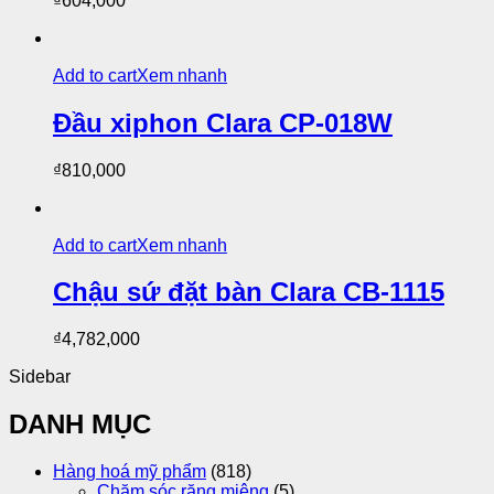
₫
604,000
Add to cart
Xem nhanh
Đầu xiphon Clara CP-018W
₫
810,000
Add to cart
Xem nhanh
Chậu sứ đặt bàn Clara CB-1115
₫
4,782,000
Sidebar
DANH MỤC
Hàng hoá mỹ phẩm
(818)
Chăm sóc răng miệng
(5)