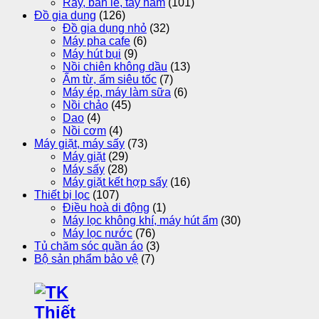
Ray, bản lề, tay nắm
(101)
Đồ gia dụng
(126)
Đồ gia dụng nhỏ
(32)
Máy pha cafe
(6)
Máy hút bụi
(9)
Nồi chiên không dầu
(13)
Ấm từ, ấm siêu tốc
(7)
Máy ép, máy làm sữa
(6)
Nồi chảo
(45)
Dao
(4)
Nồi cơm
(4)
Máy giặt, máy sấy
(73)
Máy giặt
(29)
Máy sấy
(28)
Máy giặt kết hợp sấy
(16)
Thiết bị lọc
(107)
Điều hoà di động
(1)
Máy lọc không khí, máy hút ẩm
(30)
Máy lọc nước
(76)
Tủ chăm sóc quần áo
(3)
Bộ sản phẩm bảo vệ
(7)