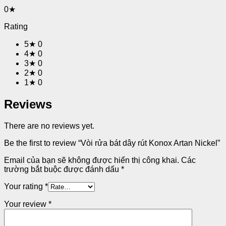
0★
Rating
5★
0
4★
0
3★
0
2★
0
1★
0
Reviews
There are no reviews yet.
Be the first to review “Vòi rửa bát dây rút Konox Artan Nickel”
Email của bạn sẽ không được hiển thị công khai.
Các
trường bắt buộc được đánh dấu
*
Your rating
*
Your review
*