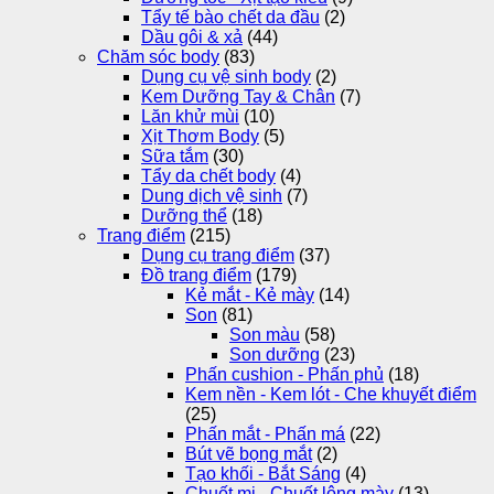
Tẩy tế bào chết da đầu
(2)
Dầu gôi & xả
(44)
Chăm sóc body
(83)
Dụng cụ vệ sinh body
(2)
Kem Dưỡng Tay & Chân
(7)
Lăn khử mùi
(10)
Xịt Thơm Body
(5)
Sữa tắm
(30)
Tẩy da chết body
(4)
Dung dịch vệ sinh
(7)
Dưỡng thể
(18)
Trang điểm
(215)
Dụng cụ trang điểm
(37)
Đồ trang điểm
(179)
Kẻ mắt - Kẻ mày
(14)
Son
(81)
Son màu
(58)
Son dưỡng
(23)
Phấn cushion - Phấn phủ
(18)
Kem nền - Kem lót - Che khuyết điểm
(25)
Phấn mắt - Phấn má
(22)
Bút vẽ bọng mắt
(2)
Tạo khối - Bắt Sáng
(4)
Chuốt mi - Chuốt lông mày
(13)