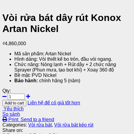
Vòi rửa bát dây rút Konox
Artan Nickel
₫
4,860,000
Mã sản phẩm: Artan Nickel
Hình dáng: Vòi thiết kế bo tròn, đầu vòi ngang.
Chức năng: Nóng lạnh + Rút dây + 2 chức năng
Sprayer (Phun mưa, tạo bọt khí) + Xoay 360 độ
Bề mặt: PVD Nickel
Bảo hành:
chính hãng 5 (năm)
Qty:
Liên hệ để có giá tốt hơn
Add to cart
Yêu thích
So sánh
Print
Send to a friend
Categories:
Vòi rửa bát
,
Vòi rửa bát kéo rút
Share on: