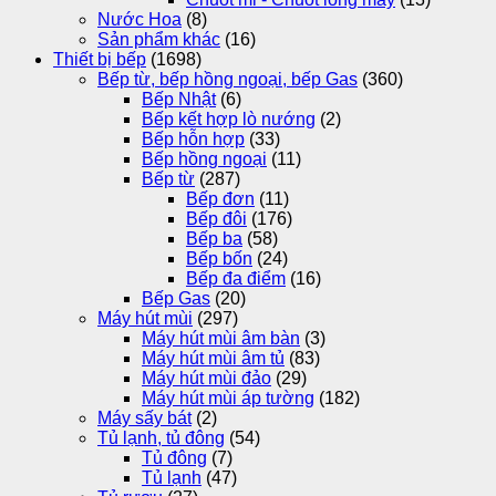
Nước Hoa
(8)
Sản phẩm khác
(16)
Thiết bị bếp
(1698)
Bếp từ, bếp hồng ngoại, bếp Gas
(360)
Bếp Nhật
(6)
Bếp kết hợp lò nướng
(2)
Bếp hỗn hợp
(33)
Bếp hồng ngoại
(11)
Bếp từ
(287)
Bếp đơn
(11)
Bếp đôi
(176)
Bếp ba
(58)
Bếp bốn
(24)
Bếp đa điểm
(16)
Bếp Gas
(20)
Máy hút mùi
(297)
Máy hút mùi âm bàn
(3)
Máy hút mùi âm tủ
(83)
Máy hút mùi đảo
(29)
Máy hút mùi áp tường
(182)
Máy sấy bát
(2)
Tủ lạnh, tủ đông
(54)
Tủ đông
(7)
Tủ lạnh
(47)