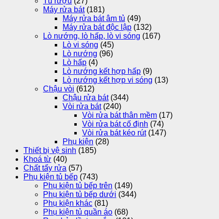
Tủ rượu
(27)
Máy rửa bát
(181)
Máy rửa bát âm tủ
(49)
Máy rửa bát độc lập
(132)
Lò nướng, lò hấp, lò vi sóng
(167)
Lò vi sóng
(45)
Lò nướng
(96)
Lò hấp
(4)
Lò nướng kết hợp hấp
(9)
Lò nướng kết hợp vi sóng
(13)
Chậu vòi
(612)
Chậu rửa bát
(344)
Vòi rửa bát
(240)
Vòi rửa bát thân mềm
(17)
Vòi rửa bát cố định
(74)
Vòi rửa bát kéo rút
(147)
Phụ kiện
(28)
Thiết bị vệ sinh
(185)
Khoá từ
(40)
Chất tẩy rửa
(57)
Phụ kiện tủ bếp
(743)
Phụ kiện tủ bếp trên
(149)
Phụ kiện tủ bếp dưới
(344)
Phụ kiện khác
(81)
Phụ kiện tủ quần áo
(68)