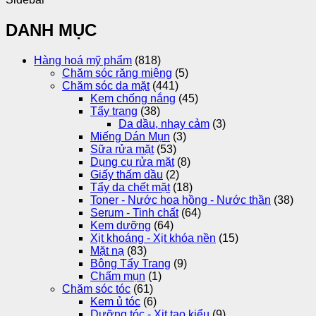
DANH MỤC
Hàng hoá mỹ phẩm
(818)
Chăm sóc răng miệng
(5)
Chăm sóc da mặt
(441)
Kem chống nắng
(45)
Tẩy trang
(38)
Da dầu, nhạy cảm
(3)
Miếng Dán Mụn
(3)
Sữa rửa mặt
(53)
Dụng cụ rửa mặt
(8)
Giấy thấm dầu
(2)
Tẩy da chết mặt
(18)
Toner - Nước hoa hồng - Nước thần
(38)
Serum - Tinh chất
(64)
Kem dưỡng
(64)
Xịt khoáng - Xịt khóa nền
(15)
Mặt nạ
(83)
Bông Tẩy Trang
(9)
Chấm mụn
(1)
Chăm sóc tóc
(61)
Kem ủ tóc
(6)
Dưỡng tóc - Xịt tạo kiểu
(9)