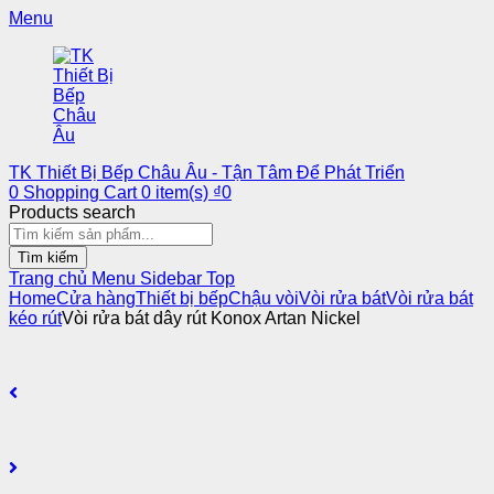
Menu
TK Thiết Bị Bếp Châu Âu - Tận Tâm Để Phát Triển
0
Shopping Cart
0
item(s)
₫
0
Products search
Tìm kiếm
Trang chủ
Menu
Sidebar
Top
Home
Cửa hàng
Thiết bị bếp
Chậu vòi
Vòi rửa bát
Vòi rửa bát
kéo rút
Vòi rửa bát dây rút Konox Artan Nickel