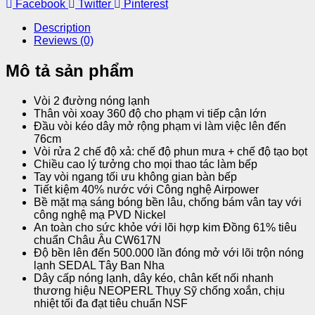
Facebook
Twitter
Pinterest
Description
Reviews (0)
Mô tả sản phẩm
Vòi 2 đường nóng lạnh
Thân vòi xoay 360 độ cho phạm vi tiếp cận lớn
Đầu vòi kéo dây mở rộng phạm vi làm việc lên đến
76cm
Vòi rửa 2 chế độ xả: chế độ phun mưa + chế độ tạo bọt
Chiều cao lý tưởng cho mọi thao tác làm bếp
Tay vòi ngang tối ưu không gian bàn bếp
Tiết kiệm 40% nước với Công nghệ Airpower
Bề mặt mạ sáng bóng bền lâu, chống bám vân tay với
công nghệ mạ PVD Nickel
An toàn cho sức khỏe với lõi hợp kim Đồng 61% tiêu
chuẩn Châu Âu CW617N
Độ bền lên đến 500.000 lần đóng mở với lõi trộn nóng
lạnh SEDAL Tây Ban Nha
Dây cấp nóng lạnh, dây kéo, chân kết nối nhanh
thương hiệu NEOPERL Thụy Sỹ chống xoắn, chịu
nhiệt tối đa đạt tiêu chuẩn NSF