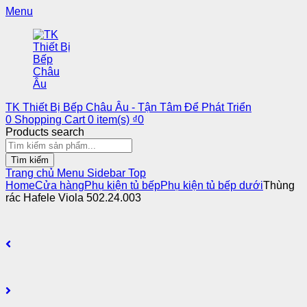
Menu
TK Thiết Bị Bếp Châu Âu - Tận Tâm Để Phát Triển
0
Shopping Cart
0
item(s)
₫
0
Products search
Tìm kiếm
Trang chủ
Menu
Sidebar
Top
Home
Cửa hàng
Phụ kiện tủ bếp
Phụ kiện tủ bếp dưới
Thùng
rác Hafele Viola 502.24.003