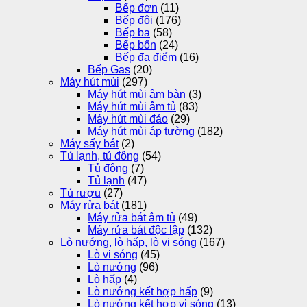
Bếp đơn
(11)
Bếp đôi
(176)
Bếp ba
(58)
Bếp bốn
(24)
Bếp đa điểm
(16)
Bếp Gas
(20)
Máy hút mùi
(297)
Máy hút mùi âm bàn
(3)
Máy hút mùi âm tủ
(83)
Máy hút mùi đảo
(29)
Máy hút mùi áp tường
(182)
Máy sấy bát
(2)
Tủ lạnh, tủ đông
(54)
Tủ đông
(7)
Tủ lạnh
(47)
Tủ rượu
(27)
Máy rửa bát
(181)
Máy rửa bát âm tủ
(49)
Máy rửa bát độc lập
(132)
Lò nướng, lò hấp, lò vi sóng
(167)
Lò vi sóng
(45)
Lò nướng
(96)
Lò hấp
(4)
Lò nướng kết hợp hấp
(9)
Lò nướng kết hợp vi sóng
(13)