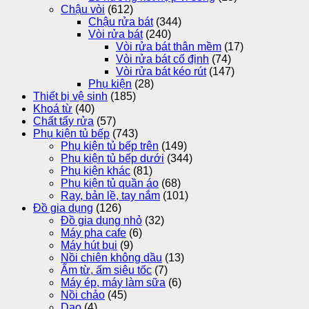
Chậu vòi
(612)
Chậu rửa bát
(344)
Vòi rửa bát
(240)
Vòi rửa bát thân mềm
(17)
Vòi rửa bát cố định
(74)
Vòi rửa bát kéo rút
(147)
Phụ kiện
(28)
Thiết bị vệ sinh
(185)
Khoá từ
(40)
Chất tẩy rửa
(57)
Phụ kiện tủ bếp
(743)
Phụ kiện tủ bếp trên
(149)
Phụ kiện tủ bếp dưới
(344)
Phụ kiện khác
(81)
Phụ kiện tủ quần áo
(68)
Ray, bản lề, tay nắm
(101)
Đồ gia dụng
(126)
Đồ gia dụng nhỏ
(32)
Máy pha cafe
(6)
Máy hút bụi
(9)
Nồi chiên không dầu
(13)
Ấm từ, ấm siêu tốc
(7)
Máy ép, máy làm sữa
(6)
Nồi chảo
(45)
Dao
(4)