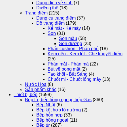
Dung dịch vệ sinh
(7)
Dưỡng thể
(18)
Trang điểm
(215)
Dụng cụ trang điểm
(37)
Đồ trang điểm
(179)
Kẻ mắt - Kẻ mày
(14)
Son
(81)
Son màu
(58)
Son dưỡng
(23)
Phấn cushion - Phấn phủ
(18)
Kem nền - Kem lót - Che khuyết điểm
(25)
Phấn mắt - Phấn má
(22)
Bút vẽ bọng mắt
(2)
Tạo khối - Bắt Sáng
(4)
Chuốt mi - Chuốt lông mày
(13)
Nước Hoa
(8)
Sản phẩm khác
(16)
Thiết bị bếp
(1698)
Bếp từ, bếp hồng ngoại, bếp Gas
(360)
Bếp Nhật
(6)
Bếp kết hợp lò nướng
(2)
Bếp hỗn hợp
(33)
Bếp hồng ngoại
(11)
Bếp từ
(287)