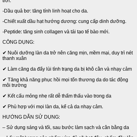
trời.
-Dầu quả bơ: tăng tính linh hoạt cho da.
-Chiết xuất dầu hạt hướng dương: cung cấp dinh dưỡng.
-Peptide: tăng sinh collagen và tái tạo tế bào mới.
CÔNG DỤNG:
✔ Nuôi dưỡng làn da trở nên căng mịn, mềm mại, duy trì nét
thanh xuân
✔ Làm căng da đẩy lùi tình trạng da bị khô cằn và nhạy cảm
✔ Tăng khả năng phục hồi mọi tổn thương da do tác động
môi trường
✔ Kết cấu mỏng nhẹ rất dễ thẩm thấu vào trong da
✔ Phù hợp với mọi làn da, kể cả da nhạy cảm.
HƯỚNG DẪN SỬ DỤNG:
– Sử dụng sáng và tối, sau bước làm sạch và cân bằng da