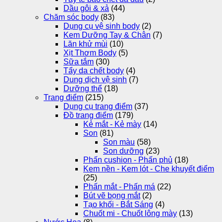
Dầu gôi & xả
(44)
Chăm sóc body
(83)
Dụng cụ vệ sinh body
(2)
Kem Dưỡng Tay & Chân
(7)
Lăn khử mùi
(10)
Xịt Thơm Body
(5)
Sữa tắm
(30)
Tẩy da chết body
(4)
Dung dịch vệ sinh
(7)
Dưỡng thể
(18)
Trang điểm
(215)
Dụng cụ trang điểm
(37)
Đồ trang điểm
(179)
Kẻ mắt - Kẻ mày
(14)
Son
(81)
Son màu
(58)
Son dưỡng
(23)
Phấn cushion - Phấn phủ
(18)
Kem nền - Kem lót - Che khuyết điểm
(25)
Phấn mắt - Phấn má
(22)
Bút vẽ bọng mắt
(2)
Tạo khối - Bắt Sáng
(4)
Chuốt mi - Chuốt lông mày
(13)