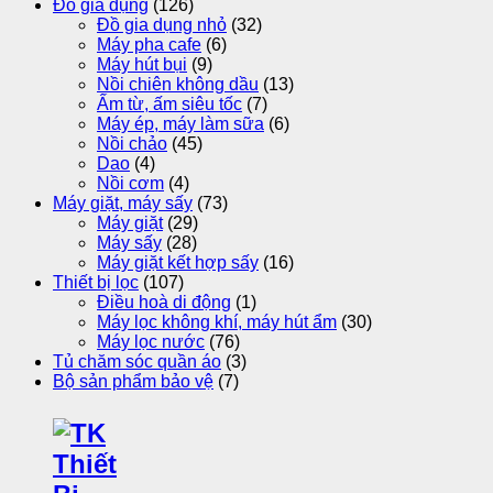
Đồ gia dụng
(126)
Đồ gia dụng nhỏ
(32)
Máy pha cafe
(6)
Máy hút bụi
(9)
Nồi chiên không dầu
(13)
Ấm từ, ấm siêu tốc
(7)
Máy ép, máy làm sữa
(6)
Nồi chảo
(45)
Dao
(4)
Nồi cơm
(4)
Máy giặt, máy sấy
(73)
Máy giặt
(29)
Máy sấy
(28)
Máy giặt kết hợp sấy
(16)
Thiết bị lọc
(107)
Điều hoà di động
(1)
Máy lọc không khí, máy hút ẩm
(30)
Máy lọc nước
(76)
Tủ chăm sóc quần áo
(3)
Bộ sản phẩm bảo vệ
(7)