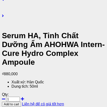
Serum HA, Tinh Chất
Dưỡng Ẩm AHOHWA Intern-
Cure Hydro Complex
Ampoule
₫
880,000
Xuất xứ: Hàn Quốc
Dung tích: 50ml
Qty:
Liên hệ để có giá tốt hơn
Add to cart