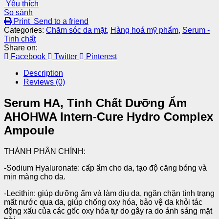
Yêu thích
So sánh
Print
Send to a friend
Categories:
Chăm sóc da mặt
,
Hàng hoá mỹ phẩm
,
Serum -
Tinh chất
Share on:
Facebook
Twitter
Pinterest
Description
Reviews (0)
Serum HA, Tinh Chất Dưỡng Ẩm
AHOHWA Intern-Cure Hydro Complex
Ampoule
THÀNH PHẦN CHÍNH:
-Sodium Hyaluronate: cấp ẩm cho da, tạo độ căng bóng và
mịn màng cho da.
-Lecithin: giúp dưỡng ẩm và làm dịu da, ngăn chặn tình trạng
mất nước qua da, giúp chống oxy hóa, bảo vệ da khỏi tác
động xấu của các gốc oxy hóa tự do gây ra do ánh sáng mặt