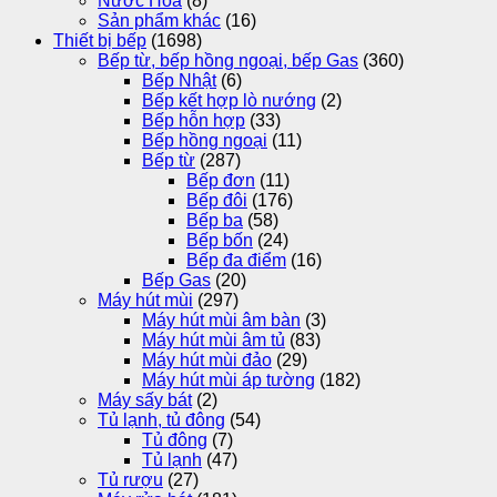
Nước Hoa
(8)
Sản phẩm khác
(16)
Thiết bị bếp
(1698)
Bếp từ, bếp hồng ngoại, bếp Gas
(360)
Bếp Nhật
(6)
Bếp kết hợp lò nướng
(2)
Bếp hỗn hợp
(33)
Bếp hồng ngoại
(11)
Bếp từ
(287)
Bếp đơn
(11)
Bếp đôi
(176)
Bếp ba
(58)
Bếp bốn
(24)
Bếp đa điểm
(16)
Bếp Gas
(20)
Máy hút mùi
(297)
Máy hút mùi âm bàn
(3)
Máy hút mùi âm tủ
(83)
Máy hút mùi đảo
(29)
Máy hút mùi áp tường
(182)
Máy sấy bát
(2)
Tủ lạnh, tủ đông
(54)
Tủ đông
(7)
Tủ lạnh
(47)
Tủ rượu
(27)