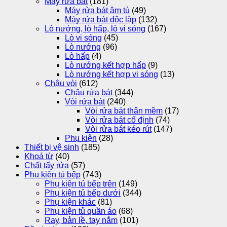
Máy rửa bát
(181)
Máy rửa bát âm tủ
(49)
Máy rửa bát độc lập
(132)
Lò nướng, lò hấp, lò vi sóng
(167)
Lò vi sóng
(45)
Lò nướng
(96)
Lò hấp
(4)
Lò nướng kết hợp hấp
(9)
Lò nướng kết hợp vi sóng
(13)
Chậu vòi
(612)
Chậu rửa bát
(344)
Vòi rửa bát
(240)
Vòi rửa bát thân mềm
(17)
Vòi rửa bát cố định
(74)
Vòi rửa bát kéo rút
(147)
Phụ kiện
(28)
Thiết bị vệ sinh
(185)
Khoá từ
(40)
Chất tẩy rửa
(57)
Phụ kiện tủ bếp
(743)
Phụ kiện tủ bếp trên
(149)
Phụ kiện tủ bếp dưới
(344)
Phụ kiện khác
(81)
Phụ kiện tủ quần áo
(68)
Ray, bản lề, tay nắm
(101)