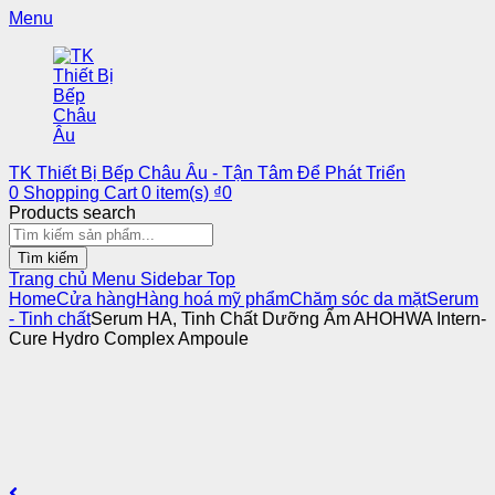
Menu
TK Thiết Bị Bếp Châu Âu - Tận Tâm Để Phát Triển
0
Shopping Cart
0
item(s)
₫
0
Products search
Tìm kiếm
Trang chủ
Menu
Sidebar
Top
Home
Cửa hàng
Hàng hoá mỹ phẩm
Chăm sóc da mặt
Serum
- Tinh chất
Serum HA, Tinh Chất Dưỡng Ẩm AHOHWA Intern-
Cure Hydro Complex Ampoule