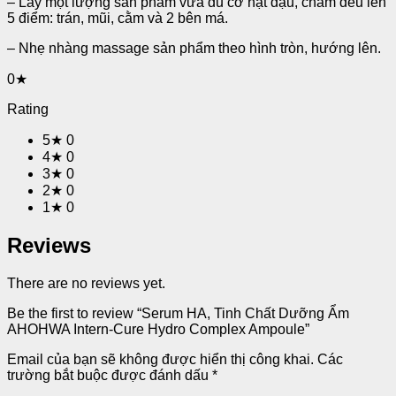
– Lấy một lượng sản phẩm vừa đủ cỡ hạt đậu, chấm đều lên
5 điểm: trán, mũi, cằm và 2 bên má.
– Nhẹ nhàng massage sản phẩm theo hình tròn, hướng lên.
0★
Rating
5★
0
4★
0
3★
0
2★
0
1★
0
Reviews
There are no reviews yet.
Be the first to review “Serum HA, Tinh Chất Dưỡng Ẩm
AHOHWA Intern-Cure Hydro Complex Ampoule”
Email của bạn sẽ không được hiển thị công khai.
Các
trường bắt buộc được đánh dấu
*