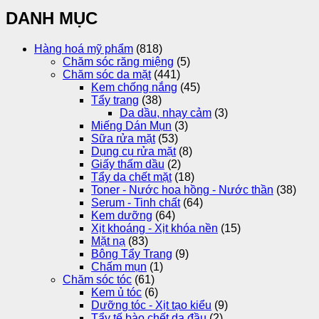
DANH MỤC
Hàng hoá mỹ phẩm
(818)
Chăm sóc răng miệng
(5)
Chăm sóc da mặt
(441)
Kem chống nắng
(45)
Tẩy trang
(38)
Da dầu, nhạy cảm
(3)
Miếng Dán Mụn
(3)
Sữa rửa mặt
(53)
Dụng cụ rửa mặt
(8)
Giấy thấm dầu
(2)
Tẩy da chết mặt
(18)
Toner - Nước hoa hồng - Nước thần
(38)
Serum - Tinh chất
(64)
Kem dưỡng
(64)
Xịt khoáng - Xịt khóa nền
(15)
Mặt nạ
(83)
Bông Tẩy Trang
(9)
Chấm mụn
(1)
Chăm sóc tóc
(61)
Kem ủ tóc
(6)
Dưỡng tóc - Xịt tạo kiểu
(9)
Tẩy tế bào chết da đầu
(2)