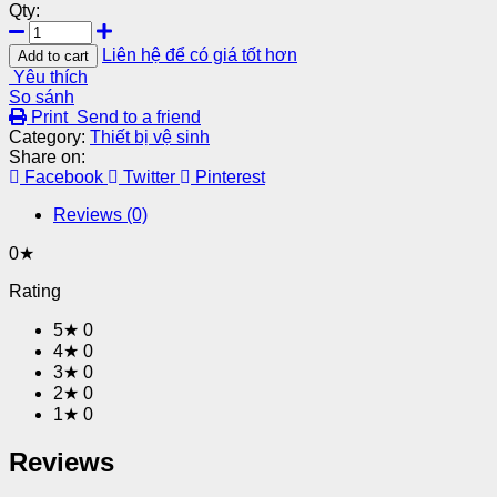
Qty:
Liên hệ để có giá tốt hơn
Add to cart
Yêu thích
So sánh
Print
Send to a friend
Category:
Thiết bị vệ sinh
Share on:
Facebook
Twitter
Pinterest
Reviews (0)
0★
Rating
5★
0
4★
0
3★
0
2★
0
1★
0
Reviews