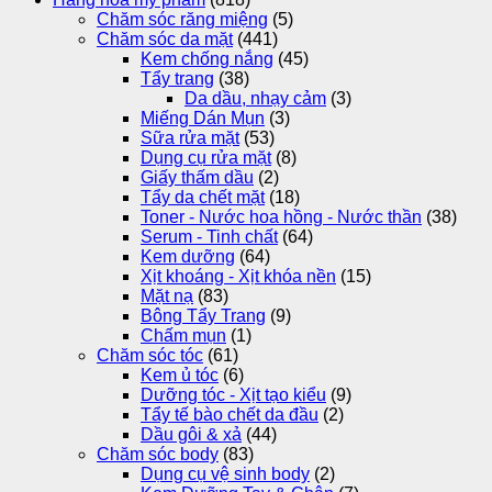
Chăm sóc răng miệng
(5)
Chăm sóc da mặt
(441)
Kem chống nắng
(45)
Tẩy trang
(38)
Da dầu, nhạy cảm
(3)
Miếng Dán Mụn
(3)
Sữa rửa mặt
(53)
Dụng cụ rửa mặt
(8)
Giấy thấm dầu
(2)
Tẩy da chết mặt
(18)
Toner - Nước hoa hồng - Nước thần
(38)
Serum - Tinh chất
(64)
Kem dưỡng
(64)
Xịt khoáng - Xịt khóa nền
(15)
Mặt nạ
(83)
Bông Tẩy Trang
(9)
Chấm mụn
(1)
Chăm sóc tóc
(61)
Kem ủ tóc
(6)
Dưỡng tóc - Xịt tạo kiểu
(9)
Tẩy tế bào chết da đầu
(2)
Dầu gôi & xả
(44)
Chăm sóc body
(83)
Dụng cụ vệ sinh body
(2)