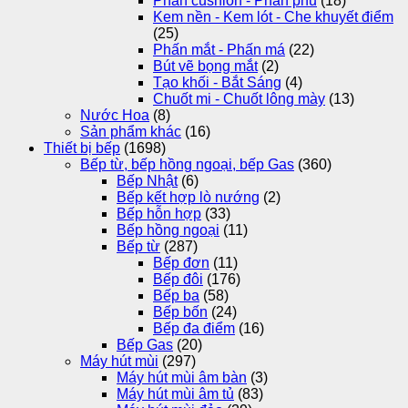
Phấn cushion - Phấn phủ
(18)
Kem nền - Kem lót - Che khuyết điểm
(25)
Phấn mắt - Phấn má
(22)
Bút vẽ bọng mắt
(2)
Tạo khối - Bắt Sáng
(4)
Chuốt mi - Chuốt lông mày
(13)
Nước Hoa
(8)
Sản phẩm khác
(16)
Thiết bị bếp
(1698)
Bếp từ, bếp hồng ngoại, bếp Gas
(360)
Bếp Nhật
(6)
Bếp kết hợp lò nướng
(2)
Bếp hỗn hợp
(33)
Bếp hồng ngoại
(11)
Bếp từ
(287)
Bếp đơn
(11)
Bếp đôi
(176)
Bếp ba
(58)
Bếp bốn
(24)
Bếp đa điểm
(16)
Bếp Gas
(20)
Máy hút mùi
(297)
Máy hút mùi âm bàn
(3)
Máy hút mùi âm tủ
(83)