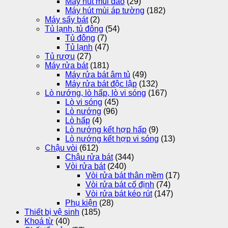
Máy hút mùi đảo
(29)
Máy hút mùi áp tường
(182)
Máy sấy bát
(2)
Tủ lạnh, tủ đông
(54)
Tủ đông
(7)
Tủ lạnh
(47)
Tủ rượu
(27)
Máy rửa bát
(181)
Máy rửa bát âm tủ
(49)
Máy rửa bát độc lập
(132)
Lò nướng, lò hấp, lò vi sóng
(167)
Lò vi sóng
(45)
Lò nướng
(96)
Lò hấp
(4)
Lò nướng kết hợp hấp
(9)
Lò nướng kết hợp vi sóng
(13)
Chậu vòi
(612)
Chậu rửa bát
(344)
Vòi rửa bát
(240)
Vòi rửa bát thân mềm
(17)
Vòi rửa bát cố định
(74)
Vòi rửa bát kéo rút
(147)
Phụ kiện
(28)
Thiết bị vệ sinh
(185)
Khoá từ
(40)