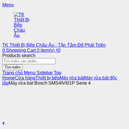
Menu
TK Thiết Bị Bếp Châu Âu - Tận Tâm Để Phát Triển
0
Shopping Cart
0
item(s)
₫
0
Products search
Tìm kiếm
Trang chủ
Menu
Sidebar
Top
Home
Cửa hàng
Thiết bị bếp
Máy rửa bát
Máy rửa bát độc
lập
Máy rửa bát Bosch SMS4IVI01P Serie 4