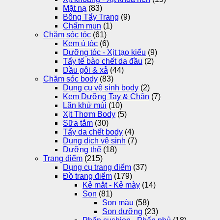
Mặt nạ
(83)
Bông Tẩy Trang
(9)
Chấm mụn
(1)
Chăm sóc tóc
(61)
Kem ủ tóc
(6)
Dưỡng tóc - Xịt tạo kiểu
(9)
Tẩy tế bào chết da đầu
(2)
Dầu gôi & xả
(44)
Chăm sóc body
(83)
Dụng cụ vệ sinh body
(2)
Kem Dưỡng Tay & Chân
(7)
Lăn khử mùi
(10)
Xịt Thơm Body
(5)
Sữa tắm
(30)
Tẩy da chết body
(4)
Dung dịch vệ sinh
(7)
Dưỡng thể
(18)
Trang điểm
(215)
Dụng cụ trang điểm
(37)
Đồ trang điểm
(179)
Kẻ mắt - Kẻ mày
(14)
Son
(81)
Son màu
(58)
Son dưỡng
(23)