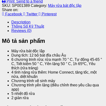
Print
Send to a friend
SKU:
SP001389
Category:
Máy rửa bát độc lập
Share on:
Facebook
Twitter
Pinterest
Description
Thông Số Kỹ Thuật
Reviews (0)
Mô tả sản phẩm
Máy rửa bát độc lập
Dung tích: 12 bộ bát đĩa châu Âu
6 chương trinh rửa: rửa mạnh 70 ° C, Tự động 45-65 °
C, Tiết kiệm 50 ° C, Yên lặng 50 ° C, 1h 65ºC, Yêu
thích (rửa tráng)
4 tính năng rửa thêm: Home Connect, tăng tốc, một
nửa, diệt khuẩn
Chương trình vệ sinh máy
Chương trình yên lặng (điều chỉnh theo yêu cầu qua
app)
5 nhiệt độ rửa
2 giàn rửa