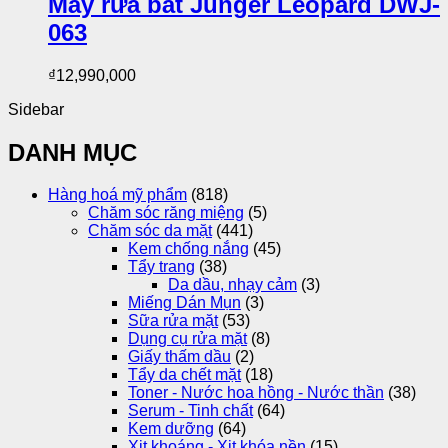
Máy rửa bát Junger Leopard DWJ-
063
₫
12,990,000
Sidebar
DANH MỤC
Hàng hoá mỹ phẩm
(818)
Chăm sóc răng miệng
(5)
Chăm sóc da mặt
(441)
Kem chống nắng
(45)
Tẩy trang
(38)
Da dầu, nhạy cảm
(3)
Miếng Dán Mụn
(3)
Sữa rửa mặt
(53)
Dụng cụ rửa mặt
(8)
Giấy thấm dầu
(2)
Tẩy da chết mặt
(18)
Toner - Nước hoa hồng - Nước thần
(38)
Serum - Tinh chất
(64)
Kem dưỡng
(64)
Xịt khoáng - Xịt khóa nền
(15)