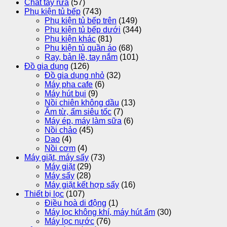
Chất tẩy rửa
(57)
Phụ kiện tủ bếp
(743)
Phụ kiện tủ bếp trên
(149)
Phụ kiện tủ bếp dưới
(344)
Phụ kiện khác
(81)
Phụ kiện tủ quần áo
(68)
Ray, bản lề, tay nắm
(101)
Đồ gia dụng
(126)
Đồ gia dụng nhỏ
(32)
Máy pha cafe
(6)
Máy hút bụi
(9)
Nồi chiên không dầu
(13)
Ấm từ, ấm siêu tốc
(7)
Máy ép, máy làm sữa
(6)
Nồi chảo
(45)
Dao
(4)
Nồi cơm
(4)
Máy giặt, máy sấy
(73)
Máy giặt
(29)
Máy sấy
(28)
Máy giặt kết hợp sấy
(16)
Thiết bị lọc
(107)
Điều hoà di động
(1)
Máy lọc không khí, máy hút ẩm
(30)
Máy lọc nước
(76)