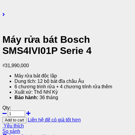
Máy rửa bát Bosch
SMS4IVI01P Serie 4
₫
31,990,000
Máy rửa bát độc lập
Dung tích: 12 bộ bát đĩa châu Âu
6 chương trinh rửa + 4 chương trình rửa thêm
Xuất xứ: Thổ Nhĩ Kỳ
Bảo hành:
36 tháng
Qty:
Liên hệ để có giá tốt hơn
Add to cart
Yêu thích
So sánh