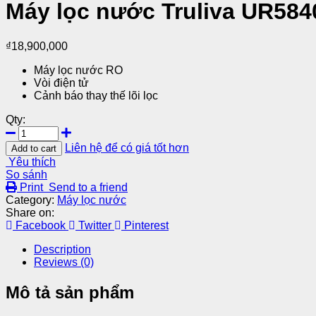
Máy lọc nước Truliva UR584
₫
18,900,000
Máy lọc nước RO
Vòi điện tử
Cảnh báo thay thế lõi lọc
Qty:
Liên hệ để có giá tốt hơn
Add to cart
Yêu thích
So sánh
Print
Send to a friend
Category:
Máy lọc nước
Share on:
Facebook
Twitter
Pinterest
Description
Reviews (0)
Mô tả sản phẩm