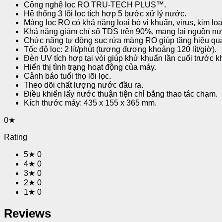
Công nghệ lọc RO TRU-TECH PLUS™.
Hệ thống 3 lõi lọc tích hợp 5 bước xử lý nước.
Màng lọc RO có khả năng loại bỏ vi khuẩn, virus, kim loạ
Khả năng giảm chỉ số TDS trên 90%, mang lại nguồn nước 
Chức năng tự động sục rửa màng RO giúp tăng hiệu quả lọ
Tốc độ lọc: 2 lít/phút (tương đương khoảng 120 lít/giờ).
Đèn UV tích hợp tại vòi giúp khử khuẩn lần cuối trước k
Hiển thị tình trạng hoạt động của máy.
Cảnh báo tuổi thọ lõi lọc.
Theo dõi chất lượng nước đầu ra.
Điều khiển lấy nước thuận tiện chỉ bằng thao tác chạm.
Kích thước máy: 435 x 155 x 365 mm.
0★
Rating
5★
0
4★
0
3★
0
2★
0
1★
0
Reviews