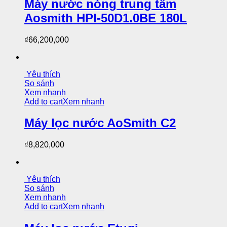
Máy nước nóng trung tâm
Aosmith HPI-50D1.0BE 180L
₫
66,200,000
Yêu thích
So sánh
Xem nhanh
Add to cart
Xem nhanh
Máy lọc nước AoSmith C2
₫
8,820,000
Yêu thích
So sánh
Xem nhanh
Add to cart
Xem nhanh