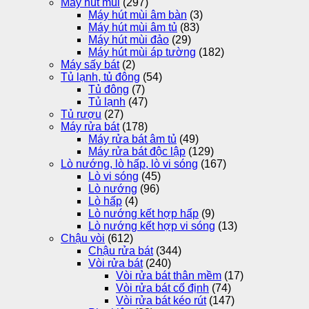
Máy hút mùi
(297)
Máy hút mùi âm bàn
(3)
Máy hút mùi âm tủ
(83)
Máy hút mùi đảo
(29)
Máy hút mùi áp tường
(182)
Máy sấy bát
(2)
Tủ lạnh, tủ đông
(54)
Tủ đông
(7)
Tủ lạnh
(47)
Tủ rượu
(27)
Máy rửa bát
(178)
Máy rửa bát âm tủ
(49)
Máy rửa bát độc lập
(129)
Lò nướng, lò hấp, lò vi sóng
(167)
Lò vi sóng
(45)
Lò nướng
(96)
Lò hấp
(4)
Lò nướng kết hợp hấp
(9)
Lò nướng kết hợp vi sóng
(13)
Chậu vòi
(612)
Chậu rửa bát
(344)
Vòi rửa bát
(240)
Vòi rửa bát thân mềm
(17)
Vòi rửa bát cố định
(74)
Vòi rửa bát kéo rút
(147)