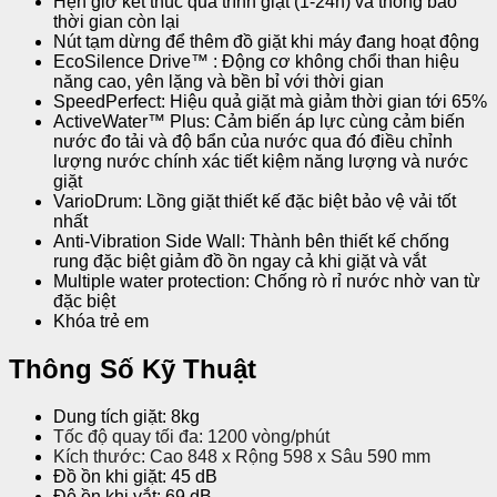
Hẹn giờ kết thúc quá trình giặt (1-24h) và thông báo
thời gian còn lại
Nút tạm dừng để thêm đồ giặt khi máy đang hoạt động
EcoSilence Drive™ : Động cơ không chổi than hiệu
năng cao, yên lặng và bền bỉ với thời gian
SpeedPerfect: Hiệu quả giặt mà giảm thời gian tới 65%
ActiveWater™ Plus: Cảm biến áp lực cùng cảm biến
nước đo tải và độ bẩn của nước qua đó điều chỉnh
lượng nước chính xác tiết kiệm năng lượng và nước
giặt
VarioDrum: Lồng giặt thiết kế đặc biệt bảo vệ vải tốt
nhất
Anti-Vibration Side Wall: Thành bên thiết kế chống
rung đặc biệt giảm đồ ồn ngay cả khi giặt và vắt
Multiple water protection: Chống rò rỉ nước nhờ van từ
đặc biệt
Khóa trẻ em
Thông Số Kỹ Thuật
Dung tích giặt: 8kg
Tốc độ quay tối đa: 1200 vòng/phút
Kích thước: Cao 848 x Rộng 598 x Sâu 590 mm
Đồ ồn khi giặt: 45 dB
Độ ồn khi vắt: 69 dB