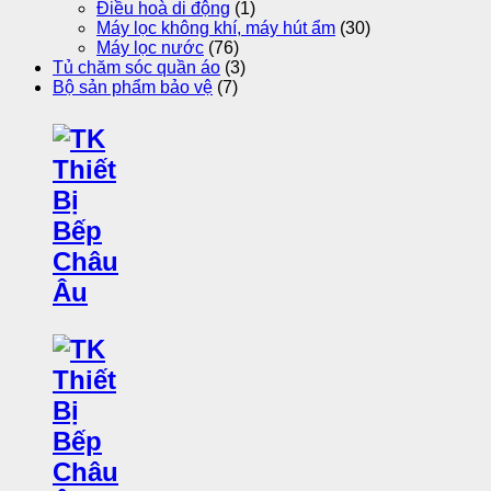
Điều hoà di động
(1)
Máy lọc không khí, máy hút ẩm
(30)
Máy lọc nước
(76)
Tủ chăm sóc quần áo
(3)
Bộ sản phẩm bảo vệ
(7)