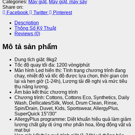
Categories:
Máy giặt
,
Máy giặt, máy sấy
Share on:
Facebook
Twitter
Pinterest
Description
Thông Số Kỹ Thuật
Reviews (0)
Mô tả sản phẩm
Dung tích giặt: 8kg2
Tốc độ quay tối đa: 1200 vòng/phút
Màn hình Led hiển thị: Tình trạng chương trình đang
chạy, nhiệt độ và tốc độ được lựa chọn, thời gian còn
lại và hẹn giờ (1-24h), Lượng tải đề nghị và mức tiêu
thụ năng lượng.
Âm báo kết thúc chương trình
Chương trình: Cottons, Cottons Eco, Synthetics, Daily
Wash, Dellicates/Silk, Wool, Drum Clean, Rinse,
Spin/Drain, Duvet, Kids, Sportswear, AllergyPlus,
SuperQuick 15″/30″
AllergyPlus programme: Diệt khuẩn hiệu quả làm giảm
lượng chất gây dị ứng như phấn hoa, lông động vật và
mạt bụi