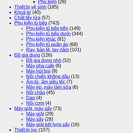
Phụ kiện
(28)
Thiết bị vệ sinh
(185)
Khoá từ
(40)
Chất tẩy rửa
(57)
Phụ kiện tủ bếp
(743)
Phụ kiện tủ bếp trên
(149)
Phụ kiện tủ bếp dưới
(344)
Phụ kiện khác
(81)
Phụ kiện tủ quần áo
(68)
Ray, bản lề, tay nắm
(101)
Đồ gia dụng
(126)
Đồ gia dụng nhỏ
(32)
Máy pha cafe
(6)
Máy hút bụi
(9)
Nồi chiên không dầu
(13)
Ấm từ, ấm siêu tốc
(7)
Máy ép, máy làm sữa
(6)
Nồi chảo
(45)
Dao
(4)
Nồi cơm
(4)
Máy giặt, máy sấy
(73)
Máy giặt
(29)
Máy sấy
(28)
Máy giặt kết hợp sấy
(16)
Thiết bị lọc
(107)