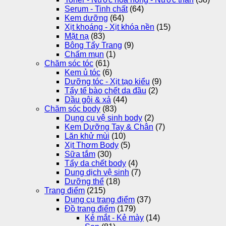
Serum - Tinh chất
(64)
Kem dưỡng
(64)
Xịt khoáng - Xịt khóa nền
(15)
Mặt nạ
(83)
Bông Tẩy Trang
(9)
Chấm mụn
(1)
Chăm sóc tóc
(61)
Kem ủ tóc
(6)
Dưỡng tóc - Xịt tạo kiểu
(9)
Tẩy tế bào chết da đầu
(2)
Dầu gôi & xả
(44)
Chăm sóc body
(83)
Dụng cụ vệ sinh body
(2)
Kem Dưỡng Tay & Chân
(7)
Lăn khử mùi
(10)
Xịt Thơm Body
(5)
Sữa tắm
(30)
Tẩy da chết body
(4)
Dung dịch vệ sinh
(7)
Dưỡng thể
(18)
Trang điểm
(215)
Dụng cụ trang điểm
(37)
Đồ trang điểm
(179)
Kẻ mắt - Kẻ mày
(14)