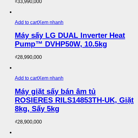
₫
33,990,000
Add to cart
Xem nhanh
Máy sấy LG DUAL Inverter Heat
Pump™ DVHP50W, 10.5kg
₫
28,990,000
Add to cart
Xem nhanh
Máy giặt sấy bán âm tủ
ROSIERES RILS14853TH-UK, Giặt
8kg, Sấy 5kg
₫
28,900,000