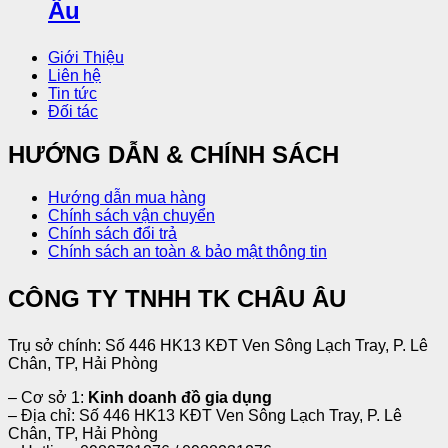
Giới Thiệu
Liên hệ
Tin tức
Đối tác
HƯỚNG DẪN & CHÍNH SÁCH
Hướng dẫn mua hàng
Chính sách vận chuyển
Chính sách đổi trả
Chính sách an toàn & bảo mật thông tin
CÔNG TY TNHH TK CHÂU ÂU
Trụ sở chính: Số 446 HK13 KĐT Ven Sông Lạch Tray, P. Lê
Chân, TP, Hải Phòng
– Cơ sở 1:
Kinh doanh đồ gia dụng
– Địa chỉ: Số 446 HK13 KĐT Ven Sông Lạch Tray, P. Lê
Chân, TP, Hải Phòng