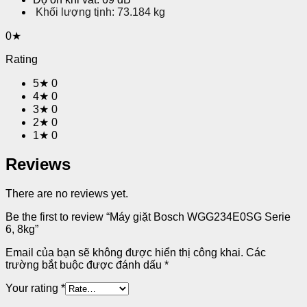
Khối lượng tịnh: 73.184 kg
0★
Rating
5★
0
4★
0
3★
0
2★
0
1★
0
Reviews
There are no reviews yet.
Be the first to review “Máy giặt Bosch WGG234E0SG Serie
6, 8kg”
Email của bạn sẽ không được hiển thị công khai.
Các
trường bắt buộc được đánh dấu
*
Your rating
*