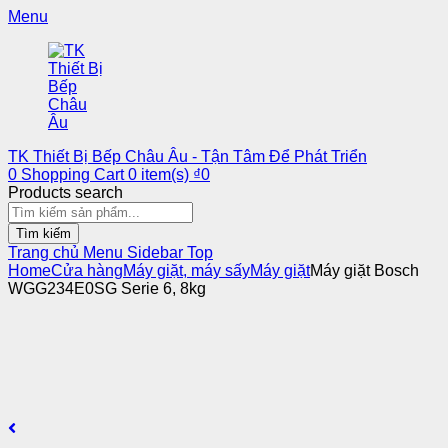
Menu
TK Thiết Bị Bếp Châu Âu - Tận Tâm Để Phát Triển
0
Shopping Cart
0
item(s)
₫
0
Products search
Tìm kiếm
Trang chủ
Menu
Sidebar
Top
Home
Cửa hàng
Máy giặt, máy sấy
Máy giặt
Máy giặt Bosch
WGG234E0SG Serie 6, 8kg