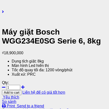
Máy giặt Bosch
WGG234E0SG Serie 6, 8kg
₫
18,900,000
Dung tích giặt: 8kg
Màn hình Led hiển thị
Tốc độ quay tối đa: 1200 vòng/phút
Xuất xứ: PRC
Qty:
Liên hệ để có giá tốt hơn
Add to cart
Yêu thích
So sánh
Print
Send to a friend