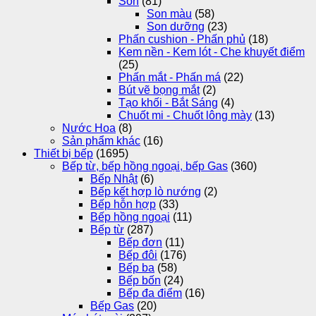
Son
(81)
Son màu
(58)
Son dưỡng
(23)
Phấn cushion - Phấn phủ
(18)
Kem nền - Kem lót - Che khuyết điểm
(25)
Phấn mắt - Phấn má
(22)
Bút vẽ bọng mắt
(2)
Tạo khối - Bắt Sáng
(4)
Chuốt mi - Chuốt lông mày
(13)
Nước Hoa
(8)
Sản phẩm khác
(16)
Thiết bị bếp
(1695)
Bếp từ, bếp hồng ngoại, bếp Gas
(360)
Bếp Nhật
(6)
Bếp kết hợp lò nướng
(2)
Bếp hỗn hợp
(33)
Bếp hồng ngoại
(11)
Bếp từ
(287)
Bếp đơn
(11)
Bếp đôi
(176)
Bếp ba
(58)
Bếp bốn
(24)
Bếp đa điểm
(16)
Bếp Gas
(20)