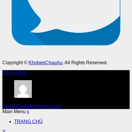
Copyright ©
KhobepChauAu
. All Rights Reserved.
Đăng nhập
Guest
Example@email.com
Main Menu
x
TRANG CHỦ
X