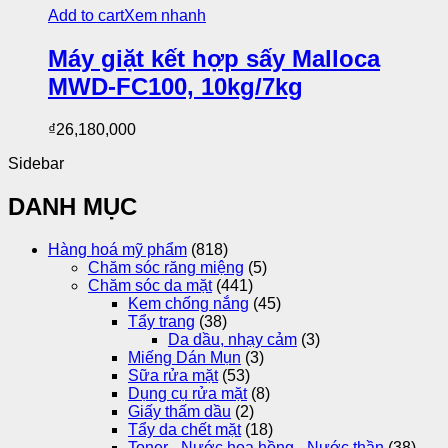
Add to cart
Xem nhanh
Máy giặt kết hợp sấy Malloca
MWD-FC100, 10kg/7kg
₫
26,180,000
Sidebar
DANH MỤC
Hàng hoá mỹ phẩm
(818)
Chăm sóc răng miệng
(5)
Chăm sóc da mặt
(441)
Kem chống nắng
(45)
Tẩy trang
(38)
Da dầu, nhạy cảm
(3)
Miếng Dán Mụn
(3)
Sữa rửa mặt
(53)
Dụng cụ rửa mặt
(8)
Giấy thấm dầu
(2)
Tẩy da chết mặt
(18)
Toner - Nước hoa hồng - Nước thần
(38)