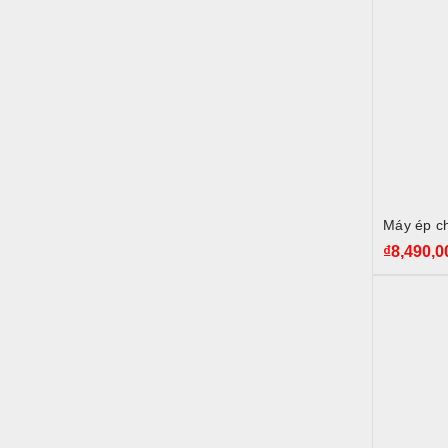
Máy ép c
₫
8,490,0