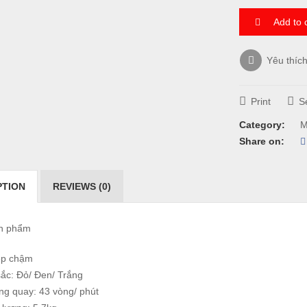
Add to 
Yêu thíc
Print
Se
Category:
M
Share on:
PTION
REVIEWS (0)
ản phẩm
ép chậm
ắc: Đỏ/ Đen/ Trắng
ng quay: 43 vòng/ phút