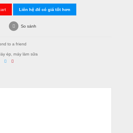
cart
Liên hệ để có giá tốt hơn
h
So sánh
nd to a friend
áy ép, máy làm sữa