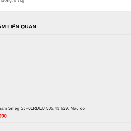
 lượng: 5,7kg
ẨM LIÊN QUAN
ADD TO CART
hậm Smeg SJF01RDEU 535.43.629, Màu đỏ
000