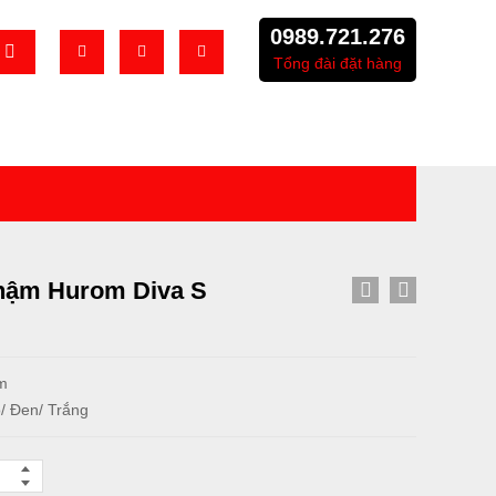
0989.721.276
Tổng đài đặt hàng
hậm Hurom Diva S
m
/ Đen/ Trắng