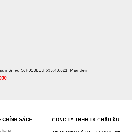
ADD TO CART
hậm Smeg SJF01BLEU 535.43.621, Màu đen
000
 CHÍNH SÁCH
CÔNG TY TNHH TK CHÂU ÂU
 hàng