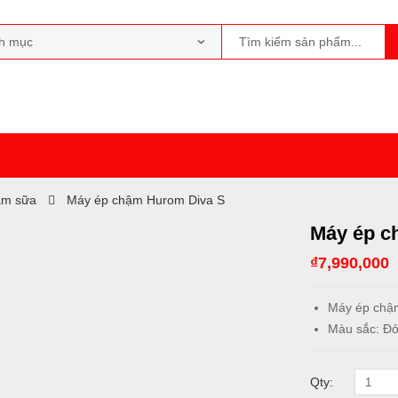
àm sữa
Máy ép chậm Hurom Diva S
Máy ép c
₫
7,990,000
Máy ép chậ
Màu sắc: Đỏ
Qty: