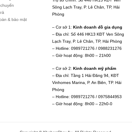
Trụ sở chính: Số 446 HK13 KĐT Ven
 chuyển
Sông Lạch Tray, P. Lê Chân, TP, Hải
trả
Phòng
toàn & bảo mật
– Cơ sở 1:
Kinh doanh đồ gia dụng
– Địa chỉ: Số 446 HK13 KĐT Ven Sông
Lạch Tray, P. Lê Chân, TP, Hải Phòng
– Hotline: 0989721276 / 0988231276
– Giờ hoạt động: 8h00 – 21h00
– Cơ sở 2:
Kinh doanh mỹ phẩm
– Địa chỉ: Tầng 1 Hải Đăng 94, KĐT
Vinhomes Marina, P. An Biên, TP. Hải
Phòng
– Hotline: 0989721276 / 0975844953
– Giờ hoạt động: 8h00 – 22h0-0