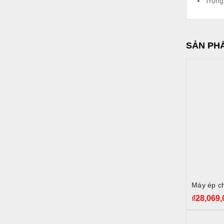
Trọng
SẢN PH
Máy ép c
₫
28,069,