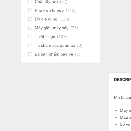
Chất tẩy rửa
(57)
Phụ kiện tủ bếp
(743)
Đồ gia dụng
(126)
Máy giặt, máy sấy
(73)
Thiết bị lọc
(107)
Tủ chăm sóc quần áo
(3)
Bộ sản phẩm bảo vệ
(7)
DESCRI
Mô tả s
Máy 
Màu s
Số vò