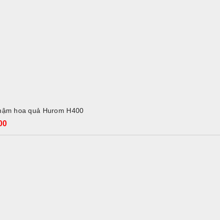
ADD TO CART
hậm hoa quả Hurom H400
00