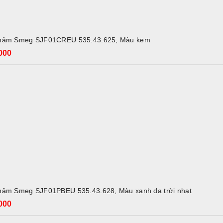
ADD TO CART
hậm Smeg SJF01CREU 535.43.625, Màu kem
000
ADD TO CART
hậm Smeg SJF01PBEU 535.43.628, Màu xanh da trời nhạt
000