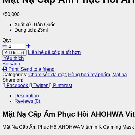
₫
50,000
Xuất xứ: Hàn Quốc
Dung tích: 23ml
Qty:
Liên hệ để có giá tốt hơn
Add to cart
Yêu thích
So sánh
Print
Send to a friend
Categories:
Chăm sóc da mặt
,
Hàng hoá mỹ phẩm
,
Mặt nạ
Share on:
Facebook
Twitter
Pinterest
Description
Reviews (0)
Mặt Nạ Cấp Ẩm Phục Hồi AHOHWA Vit
Mặt Nạ Cấp Ẩm Phục Hồi AHOHWA Vitamin K Calming Mask