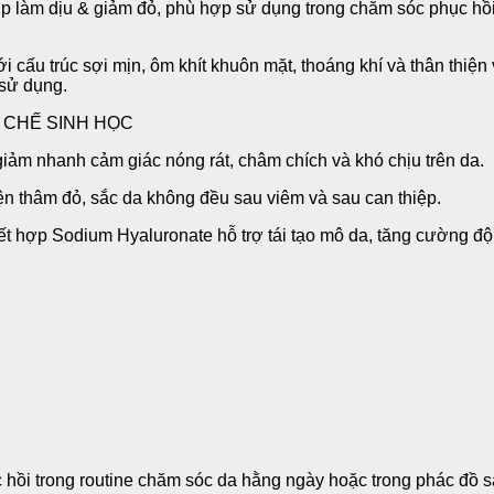
úp làm dịu & giảm đỏ, phù hợp sử dụng trong chăm sóc phục hồ
cấu trúc sợi mịn, ôm khít khuôn mặt, thoáng khí và thân thiện
 sử dụng.
 CHẾ SINH HỌC
ợ giảm nhanh cảm giác nóng rát, châm chích và khó chịu trên da.
ện thâm đỏ, sắc da không đều sau viêm và sau can thiệp.
hợp Sodium Hyaluronate hỗ trợ tái tạo mô da, tăng cường độ ẩ
i trong routine chăm sóc da hằng ngày hoặc trong phác đồ sa