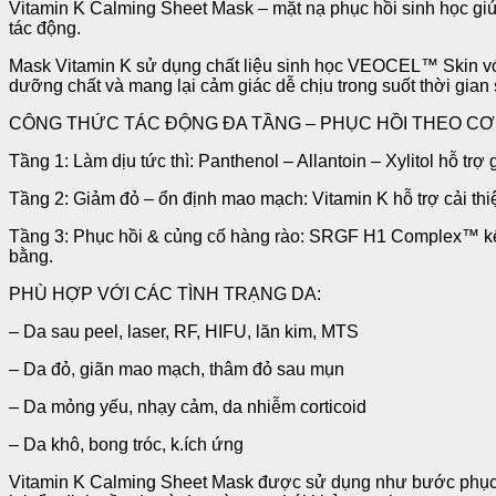
Vitamin K Calming Sheet Mask – mặt nạ phục hồi sinh học gi
tác động.
Mask Vitamin K sử dụng chất liệu sinh học VEOCEL™ Skin với 
dưỡng chất và mang lại cảm giác dễ chịu trong suốt thời gian
CÔNG THỨC TÁC ĐỘNG ĐA TẦNG – PHỤC HỒI THEO CƠ
Tầng 1: Làm dịu tức thì: Panthenol – Allantoin – Xylitol hỗ tr
Tầng 2: Giảm đỏ – ổn định mao mạch: Vitamin K hỗ trợ cải thi
Tầng 3: Phục hồi & củng cố hàng rào: SRGF H1 Complex™ kết 
bằng.
PHÙ HỢP VỚI CÁC TÌNH TRẠNG DA:
– Da sau peel, laser, RF, HIFU, lăn kim, MTS
– Da đỏ, giãn mao mạch, thâm đỏ sau mụn
– Da mỏng yếu, nhạy cảm, da nhiễm corticoid
– Da khô, bong tróc, k.ích ứng
Vitamin K Calming Sheet Mask được sử dụng như bước phục hồ