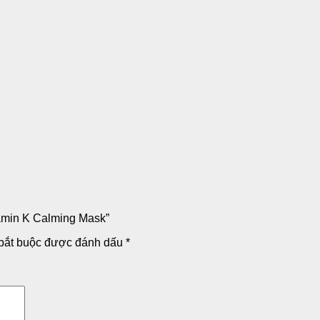
amin K Calming Mask”
bắt buộc được đánh dấu
*