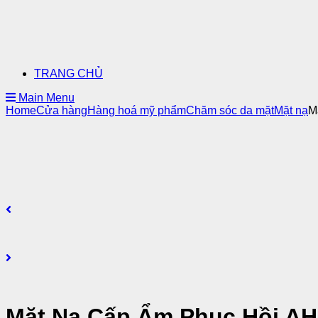
TRANG CHỦ
Main Menu
Home
Cửa hàng
Hàng hoá mỹ phẩm
Chăm sóc da mặt
Mặt nạ
M
Mặt Nạ Cấp Ẩm Phục Hồi A