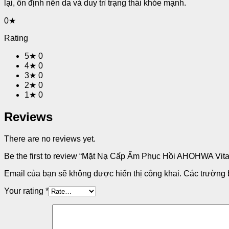
lại, ổn định nền da và duy trì trạng thái khỏe mạnh.
0★
Rating
5★
0
4★
0
3★
0
2★
0
1★
0
Reviews
There are no reviews yet.
Be the first to review “Mặt Nạ Cấp Ẩm Phục Hồi AHOHWA Vit
Email của bạn sẽ không được hiển thị công khai.
Các trường 
Your rating
*