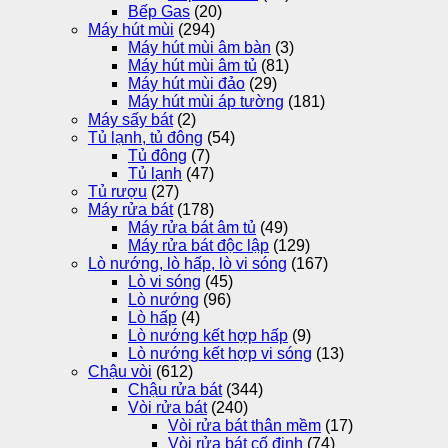
Bếp Gas
(20)
Máy hút mùi
(294)
Máy hút mùi âm bàn
(3)
Máy hút mùi âm tủ
(81)
Máy hút mùi đảo
(29)
Máy hút mùi áp tường
(181)
Máy sấy bát
(2)
Tủ lạnh, tủ đông
(54)
Tủ đông
(7)
Tủ lạnh
(47)
Tủ rượu
(27)
Máy rửa bát
(178)
Máy rửa bát âm tủ
(49)
Máy rửa bát độc lập
(129)
Lò nướng, lò hấp, lò vi sóng
(167)
Lò vi sóng
(45)
Lò nướng
(96)
Lò hấp
(4)
Lò nướng kết hợp hấp
(9)
Lò nướng kết hợp vi sóng
(13)
Chậu vòi
(612)
Chậu rửa bát
(344)
Vòi rửa bát
(240)
Vòi rửa bát thân mềm
(17)
Vòi rửa bát cố định
(74)