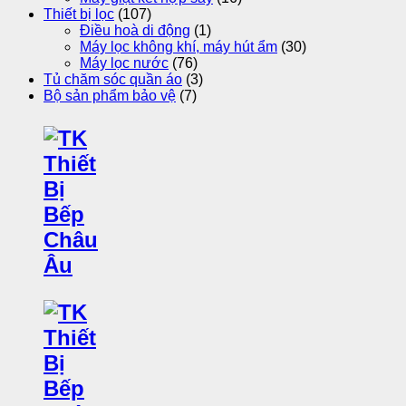
Thiết bị lọc
(107)
Điều hoà di động
(1)
Máy lọc không khí, máy hút ẩm
(30)
Máy lọc nước
(76)
Tủ chăm sóc quần áo
(3)
Bộ sản phẩm bảo vệ
(7)