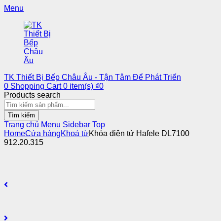
Menu
TK Thiết Bị Bếp Châu Âu - Tận Tâm Để Phát Triển
0
Shopping Cart
0
item(s)
₫
0
Products search
Tìm kiếm
Trang chủ
Menu
Sidebar
Top
Home
Cửa hàng
Khoá từ
Khóa điện tử Hafele DL7100
912.20.315