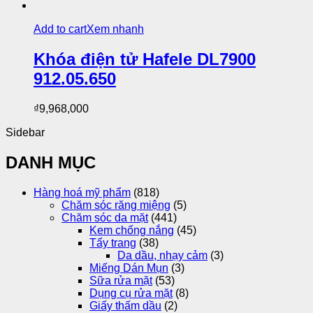
Add to cart
Xem nhanh
Khóa điện tử Hafele DL7900
912.05.650
₫
9,968,000
Sidebar
DANH MỤC
Hàng hoá mỹ phẩm
(818)
Chăm sóc răng miệng
(5)
Chăm sóc da mặt
(441)
Kem chống nắng
(45)
Tẩy trang
(38)
Da dầu, nhạy cảm
(3)
Miếng Dán Mụn
(3)
Sữa rửa mặt
(53)
Dụng cụ rửa mặt
(8)
Giấy thấm dầu
(2)