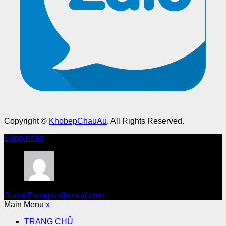
Copyright ©
KhobepChauAu
. All Rights Reserved.
Đăng nhập
Guest
Example@email.com
Main Menu
x
TRANG CHỦ