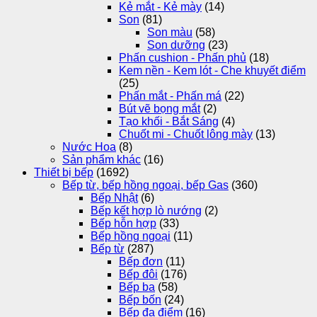
Kẻ mắt - Kẻ mày
(14)
Son
(81)
Son màu
(58)
Son dưỡng
(23)
Phấn cushion - Phấn phủ
(18)
Kem nền - Kem lót - Che khuyết điểm
(25)
Phấn mắt - Phấn má
(22)
Bút vẽ bọng mắt
(2)
Tạo khối - Bắt Sáng
(4)
Chuốt mi - Chuốt lông mày
(13)
Nước Hoa
(8)
Sản phẩm khác
(16)
Thiết bị bếp
(1692)
Bếp từ, bếp hồng ngoại, bếp Gas
(360)
Bếp Nhật
(6)
Bếp kết hợp lò nướng
(2)
Bếp hỗn hợp
(33)
Bếp hồng ngoại
(11)
Bếp từ
(287)
Bếp đơn
(11)
Bếp đôi
(176)
Bếp ba
(58)
Bếp bốn
(24)
Bếp đa điểm
(16)