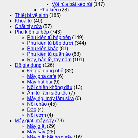
Vòi rửa bát kéo rút
(147)
Phụ kiện
(28)
Thiết bị vệ sinh
(185)
Khoá từ
(40)
Chất tẩy rửa
(57)
Phụ kiện tủ bếp
(743)
Phụ kiện tủ bếp trên
(149)
Phụ kiện tủ bếp dưới
(344)
Phụ kiện khác
(81)
Phụ kiện tủ quần áo
(68)
Ray, bản lề, tay nắm
(101)
Đồ gia dụng
(126)
Đồ gia dụng nhỏ
(32)
Máy pha cafe
(6)
Máy hút bụi
(9)
Nồi chiên không dầu
(13)
Ấm từ, ấm siêu tốc
(7)
Máy ép, máy làm sữa
(6)
Nồi chảo
(45)
Dao
(4)
Nồi cơm
(4)
Máy giặt, máy sấy
(73)
Máy giặt
(29)
Máy sấy
(28)
Máy giặt kết hợp sấy
(16)