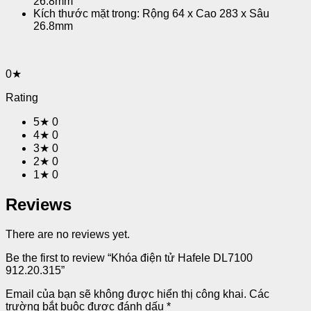
26.8mm
Kích thước mặt trong: Rộng 64 x Cao 283 x Sâu
26.8mm
0★
Rating
5★
0
4★
0
3★
0
2★
0
1★
0
Reviews
There are no reviews yet.
Be the first to review “Khóa điện tử Hafele DL7100
912.20.315”
Email của bạn sẽ không được hiển thị công khai.
Các
trường bắt buộc được đánh dấu
*