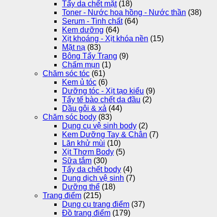
Tẩy da chết mặt
(18)
Toner - Nước hoa hồng - Nước thần
(38)
Serum - Tinh chất
(64)
Kem dưỡng
(64)
Xịt khoáng - Xịt khóa nền
(15)
Mặt nạ
(83)
Bông Tẩy Trang
(9)
Chấm mụn
(1)
Chăm sóc tóc
(61)
Kem ủ tóc
(6)
Dưỡng tóc - Xịt tạo kiểu
(9)
Tẩy tế bào chết da đầu
(2)
Dầu gôi & xả
(44)
Chăm sóc body
(83)
Dụng cụ vệ sinh body
(2)
Kem Dưỡng Tay & Chân
(7)
Lăn khử mùi
(10)
Xịt Thơm Body
(5)
Sữa tắm
(30)
Tẩy da chết body
(4)
Dung dịch vệ sinh
(7)
Dưỡng thể
(18)
Trang điểm
(215)
Dụng cụ trang điểm
(37)
Đồ trang điểm
(179)