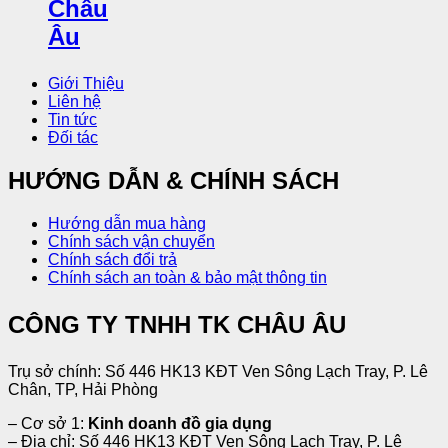
Giới Thiệu
Liên hệ
Tin tức
Đối tác
HƯỚNG DẪN & CHÍNH SÁCH
Hướng dẫn mua hàng
Chính sách vận chuyển
Chính sách đổi trả
Chính sách an toàn & bảo mật thông tin
CÔNG TY TNHH TK CHÂU ÂU
Trụ sở chính: Số 446 HK13 KĐT Ven Sông Lạch Tray, P. Lê
Chân, TP, Hải Phòng
– Cơ sở 1:
Kinh doanh đồ gia dụng
– Địa chỉ: Số 446 HK13 KĐT Ven Sông Lạch Tray, P. Lê