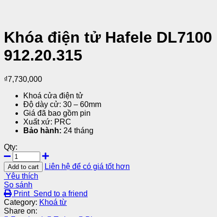
Khóa điện tử Hafele DL7100
912.20.315
₫
7,730,000
Khoá cửa điện tử
Độ dày cử: 30 – 60mm
Giá đã bao gồm pin
Xuất xứ: PRC
Bảo hành:
24 tháng
Qty:
Liên hệ để có giá tốt hơn
Add to cart
Yêu thích
So sánh
Print
Send to a friend
Category:
Khoá từ
Share on: