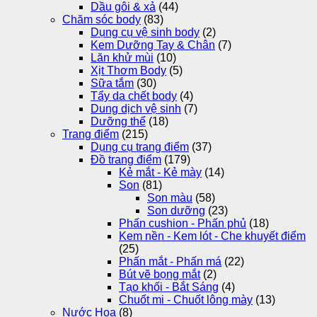
Dầu gôi & xả
(44)
Chăm sóc body
(83)
Dụng cụ vệ sinh body
(2)
Kem Dưỡng Tay & Chân
(7)
Lăn khử mùi
(10)
Xịt Thơm Body
(5)
Sữa tắm
(30)
Tẩy da chết body
(4)
Dung dịch vệ sinh
(7)
Dưỡng thể
(18)
Trang điểm
(215)
Dụng cụ trang điểm
(37)
Đồ trang điểm
(179)
Kẻ mắt - Kẻ mày
(14)
Son
(81)
Son màu
(58)
Son dưỡng
(23)
Phấn cushion - Phấn phủ
(18)
Kem nền - Kem lót - Che khuyết điểm
(25)
Phấn mắt - Phấn má
(22)
Bút vẽ bọng mắt
(2)
Tạo khối - Bắt Sáng
(4)
Chuốt mi - Chuốt lông mày
(13)
Nước Hoa
(8)