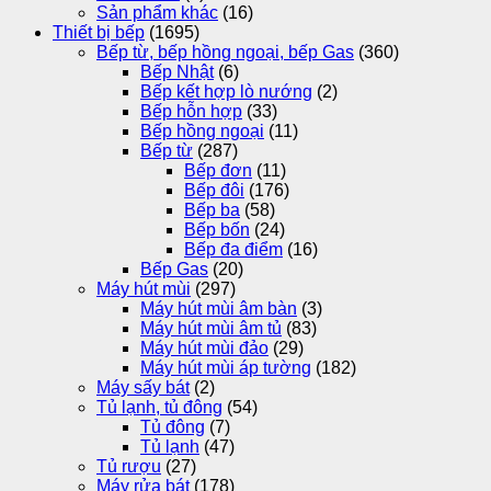
Sản phẩm khác
(16)
Thiết bị bếp
(1695)
Bếp từ, bếp hồng ngoại, bếp Gas
(360)
Bếp Nhật
(6)
Bếp kết hợp lò nướng
(2)
Bếp hỗn hợp
(33)
Bếp hồng ngoại
(11)
Bếp từ
(287)
Bếp đơn
(11)
Bếp đôi
(176)
Bếp ba
(58)
Bếp bốn
(24)
Bếp đa điểm
(16)
Bếp Gas
(20)
Máy hút mùi
(297)
Máy hút mùi âm bàn
(3)
Máy hút mùi âm tủ
(83)
Máy hút mùi đảo
(29)
Máy hút mùi áp tường
(182)
Máy sấy bát
(2)
Tủ lạnh, tủ đông
(54)
Tủ đông
(7)
Tủ lạnh
(47)
Tủ rượu
(27)
Máy rửa bát
(178)