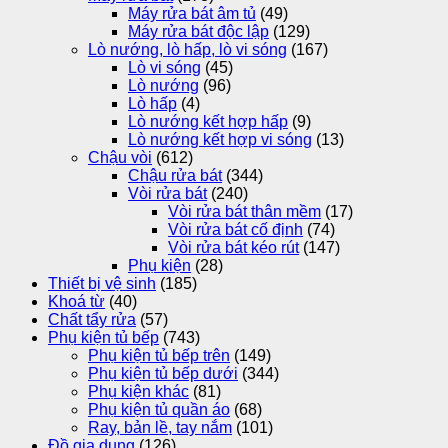
Máy rửa bát âm tủ
(49)
Máy rửa bát độc lập
(129)
Lò nướng, lò hấp, lò vi sóng
(167)
Lò vi sóng
(45)
Lò nướng
(96)
Lò hấp
(4)
Lò nướng kết hợp hấp
(9)
Lò nướng kết hợp vi sóng
(13)
Chậu vòi
(612)
Chậu rửa bát
(344)
Vòi rửa bát
(240)
Vòi rửa bát thân mềm
(17)
Vòi rửa bát cố định
(74)
Vòi rửa bát kéo rút
(147)
Phụ kiện
(28)
Thiết bị vệ sinh
(185)
Khoá từ
(40)
Chất tẩy rửa
(57)
Phụ kiện tủ bếp
(743)
Phụ kiện tủ bếp trên
(149)
Phụ kiện tủ bếp dưới
(344)
Phụ kiện khác
(81)
Phụ kiện tủ quần áo
(68)
Ray, bản lề, tay nắm
(101)
Đồ gia dụng
(126)