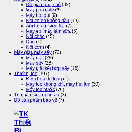
Đồ gia dụng nhỏ
(32)
Máy pha cafe
(6)
Máy hút bụi
(9)
Nồi chiên không dầu
(13)
Ấm từ, ấm siêu tốc
(7)
Máy ép, máy làm sữa
(6)
Nồi chảo
(45)
Dao
(4)
Nồi cơm
(4)
Máy giặt, máy sấy
(73)
Máy giặt
(29)
Máy sấy
(28)
Máy giặt kết hợp sấy
(16)
Thiết bị lọc
(107)
Điều hoà di động
(1)
Máy lọc không khí, máy hút ẩm
(30)
Máy lọc nước
(76)
Tủ chăm sóc quần áo
(3)
Bộ sản phẩm bảo vệ
(7)