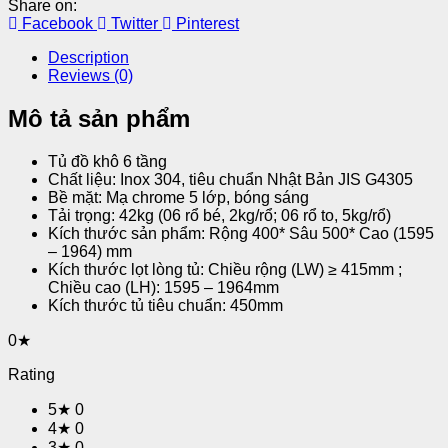
Share on:
Facebook
Twitter
Pinterest
Description
Reviews (0)
Mô tả sản phẩm
Tủ đồ khô 6 tầng
Chất liệu: Inox 304, tiêu chuẩn Nhật Bản JIS G4305
Bề mặt: Mạ chrome 5 lớp, bóng sáng
Tải trọng: 42kg (06 rổ bé, 2kg/rổ; 06 rổ to, 5kg/rổ)
Kích thước sản phẩm: Rộng 400* Sâu 500* Cao (1595
– 1964) mm
Kích thước lọt lòng tủ: Chiều rộng (LW) ≥ 415mm ;
Chiều cao (LH): 1595 – 1964mm
Kích thước tủ tiêu chuẩn: 450mm
0★
Rating
5★
0
4★
0
3★
0