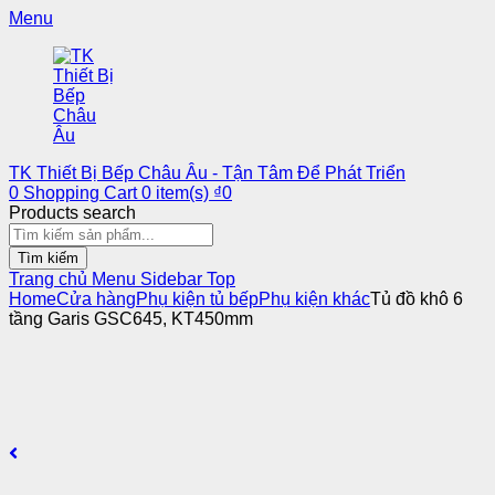
Menu
TK Thiết Bị Bếp Châu Âu - Tận Tâm Để Phát Triển
0
Shopping Cart
0
item(s)
₫
0
Products search
Tìm kiếm
Trang chủ
Menu
Sidebar
Top
Home
Cửa hàng
Phụ kiện tủ bếp
Phụ kiện khác
Tủ đồ khô 6
tầng Garis GSC645, KT450mm