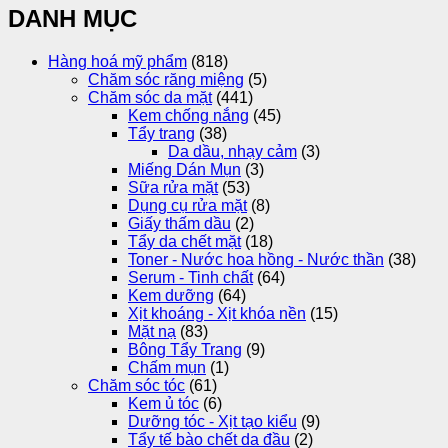
DANH MỤC
Hàng hoá mỹ phẩm
(818)
Chăm sóc răng miệng
(5)
Chăm sóc da mặt
(441)
Kem chống nắng
(45)
Tẩy trang
(38)
Da dầu, nhạy cảm
(3)
Miếng Dán Mụn
(3)
Sữa rửa mặt
(53)
Dụng cụ rửa mặt
(8)
Giấy thấm dầu
(2)
Tẩy da chết mặt
(18)
Toner - Nước hoa hồng - Nước thần
(38)
Serum - Tinh chất
(64)
Kem dưỡng
(64)
Xịt khoáng - Xịt khóa nền
(15)
Mặt nạ
(83)
Bông Tẩy Trang
(9)
Chấm mụn
(1)
Chăm sóc tóc
(61)
Kem ủ tóc
(6)
Dưỡng tóc - Xịt tạo kiểu
(9)
Tẩy tế bào chết da đầu
(2)