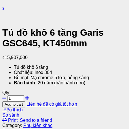
Tủ đồ khô 6 tầng Garis
GSC645, KT450mm
₫
15,907,000
Tủ đồ khô 6 tầng
Chất liệu: Inox 304
Bề mặt: Mạ chrome 5 lớp, bóng sáng
Bảo hành:
20 năm (bảo hành rỉ rổ)
Qty:
Liên hệ để có giá tốt hơn
Add to cart
Yêu thích
So sánh
Print
Send to a friend
Category:
Phụ kiện khác