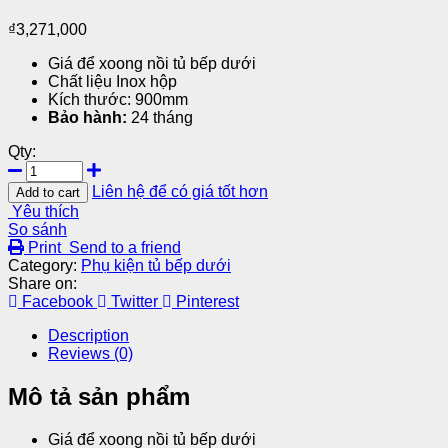
₫
3,271,000
Giá để xoong nồi tủ bếp dưới
Chất liệu Inox hộp
Kích thước: 900mm
Bảo hành:
24 tháng
Qty:
Liên hệ để có giá tốt hơn
Add to cart
Yêu thích
So sánh
Print
Send to a friend
Category:
Phụ kiện tủ bếp dưới
Share on:
Facebook
Twitter
Pinterest
Description
Reviews (0)
Mô tả sản phẩm
Giá để xoong nồi tủ bếp dưới