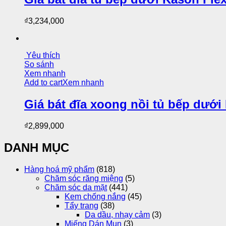
₫
3,234,000
Yêu thích
So sánh
Xem nhanh
Add to cart
Xem nhanh
Giá bát đĩa xoong nồi tủ bếp dướ
₫
2,899,000
DANH MỤC
Hàng hoá mỹ phẩm
(818)
Chăm sóc răng miệng
(5)
Chăm sóc da mặt
(441)
Kem chống nắng
(45)
Tẩy trang
(38)
Da dầu, nhạy cảm
(3)
Miếng Dán Mụn
(3)