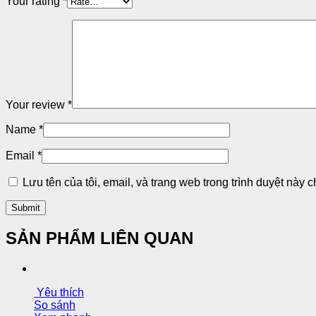
Your rating
*
Your review
*
Name
*
Email
*
Lưu tên của tôi, email, và trang web trong trình duyệt này ch
SẢN PHẨM LIÊN QUAN
Yêu thích
So sánh