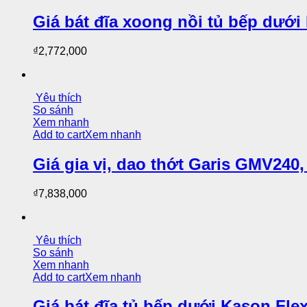
Giá bát đĩa xoong nồi tủ bếp dướ
₫
2,772,000
Yêu thích
So sánh
Xem nhanh
Add to cart
Xem nhanh
Giá gia vị, dao thớt Garis GMV24
₫
7,838,000
Yêu thích
So sánh
Xem nhanh
Add to cart
Xem nhanh
Giá bát đĩa tủ bếp dưới Kason Fle