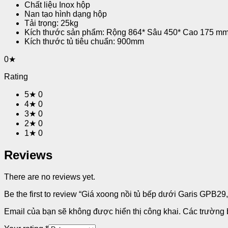
Chất liệu Inox hộp
Nan tạo hình dạng hộp
Tải trọng: 25kg
Kích thước sản phẩm: Rộng 864* Sâu 450* Cao 175 m
Kích thước tủ tiêu chuẩn: 900mm
0★
Rating
5★
0
4★
0
3★
0
2★
0
1★
0
Reviews
There are no reviews yet.
Be the first to review “Giá xoong nồi tủ bếp dưới Garis GPB
Email của bạn sẽ không được hiển thị công khai.
Các trường 