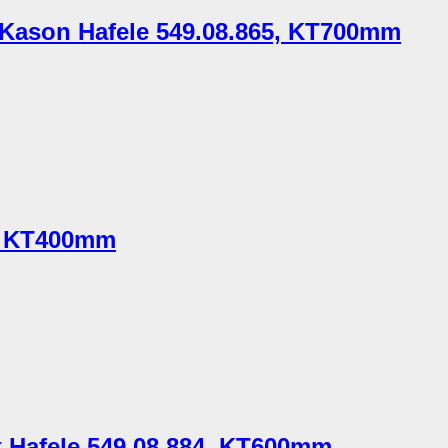
i Kason Hafele 549.08.865, KT700mm
0, KT400mm
x Hafele 549.08.884, KT600mm