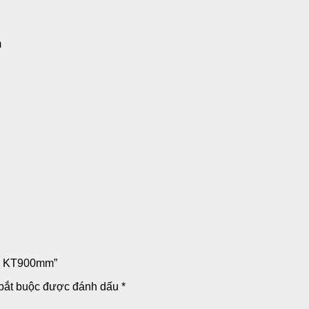
m
29, KT900mm”
bắt buộc được đánh dấu
*