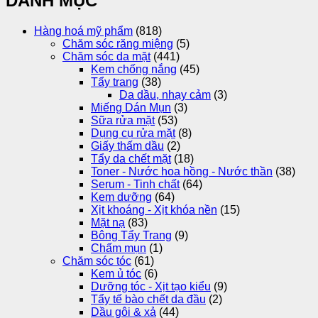
DANH MỤC
Hàng hoá mỹ phẩm
(818)
Chăm sóc răng miệng
(5)
Chăm sóc da mặt
(441)
Kem chống nắng
(45)
Tẩy trang
(38)
Da dầu, nhạy cảm
(3)
Miếng Dán Mụn
(3)
Sữa rửa mặt
(53)
Dụng cụ rửa mặt
(8)
Giấy thấm dầu
(2)
Tẩy da chết mặt
(18)
Toner - Nước hoa hồng - Nước thần
(38)
Serum - Tinh chất
(64)
Kem dưỡng
(64)
Xịt khoáng - Xịt khóa nền
(15)
Mặt nạ
(83)
Bông Tẩy Trang
(9)
Chấm mụn
(1)
Chăm sóc tóc
(61)
Kem ủ tóc
(6)
Dưỡng tóc - Xịt tạo kiểu
(9)
Tẩy tế bào chết da đầu
(2)
Dầu gôi & xả
(44)