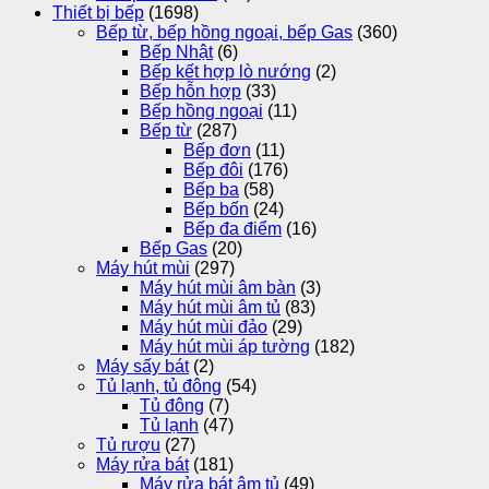
Thiết bị bếp
(1698)
Bếp từ, bếp hồng ngoại, bếp Gas
(360)
Bếp Nhật
(6)
Bếp kết hợp lò nướng
(2)
Bếp hỗn hợp
(33)
Bếp hồng ngoại
(11)
Bếp từ
(287)
Bếp đơn
(11)
Bếp đôi
(176)
Bếp ba
(58)
Bếp bốn
(24)
Bếp đa điểm
(16)
Bếp Gas
(20)
Máy hút mùi
(297)
Máy hút mùi âm bàn
(3)
Máy hút mùi âm tủ
(83)
Máy hút mùi đảo
(29)
Máy hút mùi áp tường
(182)
Máy sấy bát
(2)
Tủ lạnh, tủ đông
(54)
Tủ đông
(7)
Tủ lạnh
(47)
Tủ rượu
(27)
Máy rửa bát
(181)
Máy rửa bát âm tủ
(49)