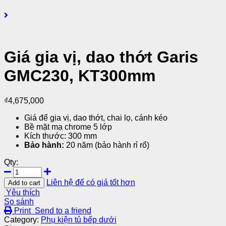
Giá gia vị, dao thớt Garis
GMC230, KT300mm
₫
4,675,000
Giá để gia vị, dao thớt, chai lọ, cánh kéo
Bề mặt mạ chrome 5 lớp
Kích thước: 300 mm
Bảo hành:
20 năm (bảo hành rỉ rổ)
Qty:
Liên hệ để có giá tốt hơn
Add to cart
Yêu thích
So sánh
Print
Send to a friend
Category:
Phụ kiện tủ bếp dưới