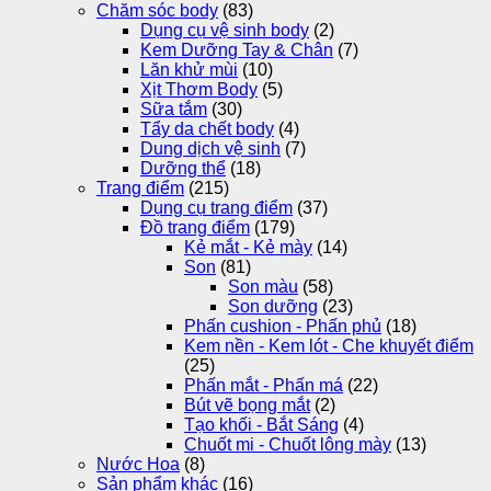
Chăm sóc body
(83)
Dụng cụ vệ sinh body
(2)
Kem Dưỡng Tay & Chân
(7)
Lăn khử mùi
(10)
Xịt Thơm Body
(5)
Sữa tắm
(30)
Tẩy da chết body
(4)
Dung dịch vệ sinh
(7)
Dưỡng thể
(18)
Trang điểm
(215)
Dụng cụ trang điểm
(37)
Đồ trang điểm
(179)
Kẻ mắt - Kẻ mày
(14)
Son
(81)
Son màu
(58)
Son dưỡng
(23)
Phấn cushion - Phấn phủ
(18)
Kem nền - Kem lót - Che khuyết điểm
(25)
Phấn mắt - Phấn má
(22)
Bút vẽ bọng mắt
(2)
Tạo khối - Bắt Sáng
(4)
Chuốt mi - Chuốt lông mày
(13)
Nước Hoa
(8)
Sản phẩm khác
(16)