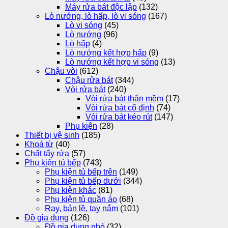
Máy rửa bát độc lập
(132)
Lò nướng, lò hấp, lò vi sóng
(167)
Lò vi sóng
(45)
Lò nướng
(96)
Lò hấp
(4)
Lò nướng kết hợp hấp
(9)
Lò nướng kết hợp vi sóng
(13)
Chậu vòi
(612)
Chậu rửa bát
(344)
Vòi rửa bát
(240)
Vòi rửa bát thân mềm
(17)
Vòi rửa bát cố định
(74)
Vòi rửa bát kéo rút
(147)
Phụ kiện
(28)
Thiết bị vệ sinh
(185)
Khoá từ
(40)
Chất tẩy rửa
(57)
Phụ kiện tủ bếp
(743)
Phụ kiện tủ bếp trên
(149)
Phụ kiện tủ bếp dưới
(344)
Phụ kiện khác
(81)
Phụ kiện tủ quần áo
(68)
Ray, bản lề, tay nắm
(101)
Đồ gia dụng
(126)
Đồ gia dụng nhỏ
(32)