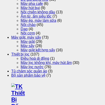
Máy pha cafe
(6)
Máy hút bụi
(9)
Nồi chiên không dầu
(13)
Ấm từ, ấm siêu tốc
(7)
Máy ép, máy làm sữa
(6)
Nồi chảo
(45)
Dao
(4)
Nồi cơm
(4)
Máy giặt, máy sấy
(73)
Máy giặt
(29)
Máy sấy
(28)
Máy giặt kết hợp sấy
(16)
Thiết bị lọc
(107)
Điều hoà di động
(1)
Máy lọc không khí, máy hút ẩm
(30)
Máy lọc nước
(76)
Tủ chăm sóc quần áo
(3)
Bộ sản phẩm bảo vệ
(7)