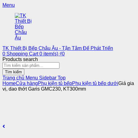
Menu
TK Thiết Bị Bếp Châu Âu - Tận Tâm Để Phát Triển
0
Shopping Cart
0
item(s)
₫
0
Products search
Tìm kiếm
Trang chủ
Menu
Sidebar
Top
Home
Cửa hàng
Phụ kiện tủ bếp
Phụ kiện tủ bếp dưới
Giá gia
vị, dao thớt Garis GMC230, KT300mm