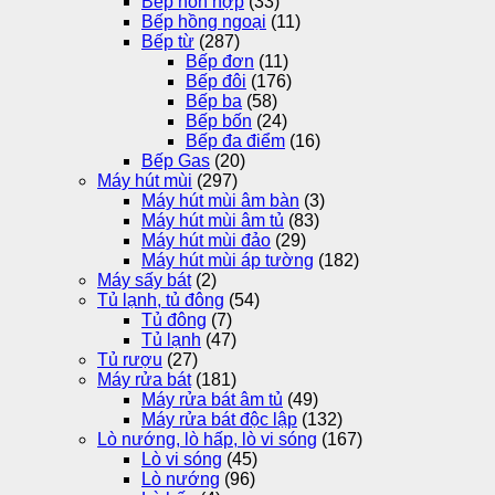
Bếp hỗn hợp
(33)
Bếp hồng ngoại
(11)
Bếp từ
(287)
Bếp đơn
(11)
Bếp đôi
(176)
Bếp ba
(58)
Bếp bốn
(24)
Bếp đa điểm
(16)
Bếp Gas
(20)
Máy hút mùi
(297)
Máy hút mùi âm bàn
(3)
Máy hút mùi âm tủ
(83)
Máy hút mùi đảo
(29)
Máy hút mùi áp tường
(182)
Máy sấy bát
(2)
Tủ lạnh, tủ đông
(54)
Tủ đông
(7)
Tủ lạnh
(47)
Tủ rượu
(27)
Máy rửa bát
(181)
Máy rửa bát âm tủ
(49)
Máy rửa bát độc lập
(132)
Lò nướng, lò hấp, lò vi sóng
(167)
Lò vi sóng
(45)
Lò nướng
(96)