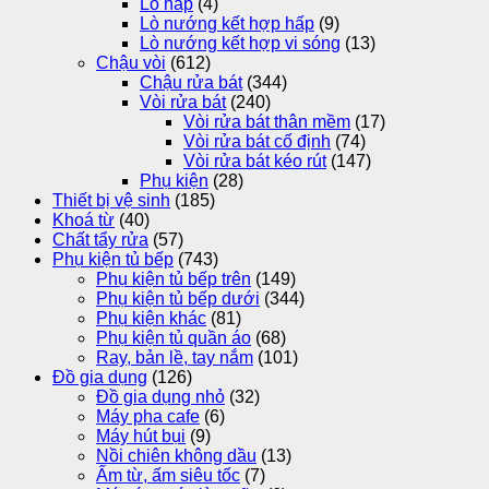
Lò hấp
(4)
Lò nướng kết hợp hấp
(9)
Lò nướng kết hợp vi sóng
(13)
Chậu vòi
(612)
Chậu rửa bát
(344)
Vòi rửa bát
(240)
Vòi rửa bát thân mềm
(17)
Vòi rửa bát cố định
(74)
Vòi rửa bát kéo rút
(147)
Phụ kiện
(28)
Thiết bị vệ sinh
(185)
Khoá từ
(40)
Chất tẩy rửa
(57)
Phụ kiện tủ bếp
(743)
Phụ kiện tủ bếp trên
(149)
Phụ kiện tủ bếp dưới
(344)
Phụ kiện khác
(81)
Phụ kiện tủ quần áo
(68)
Ray, bản lề, tay nắm
(101)
Đồ gia dụng
(126)
Đồ gia dụng nhỏ
(32)
Máy pha cafe
(6)
Máy hút bụi
(9)
Nồi chiên không dầu
(13)
Ấm từ, ấm siêu tốc
(7)