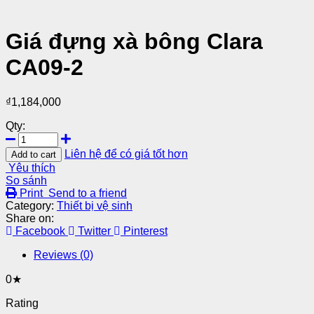
Giá đựng xà bông Clara
CA09-2
₫
1,184,000
Qty:
Liên hệ để có giá tốt hơn
Add to cart
Yêu thích
So sánh
Print
Send to a friend
Category:
Thiết bị vệ sinh
Share on:
Facebook
Twitter
Pinterest
Reviews (0)
0★
Rating