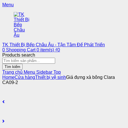
Menu
TK Thiết Bị Bếp Châu Âu - Tận Tâm Để Phát Triển
0
Shopping Cart
0
item(s)
₫
0
Products search
Tìm kiếm
Trang chủ
Menu
Sidebar
Top
Home
Cửa hàng
Thiết bị vệ sinh
Giá đựng xà bông Clara
CA09-2