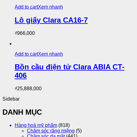
Add to cart
Xem nhanh
Lô giấy Clara CA16-7
₫
966,000
Add to cart
Xem nhanh
Bồn cầu điện tử Clara ABIA CT-
406
₫
25,888,000
Sidebar
DANH MỤC
Hàng hoá mỹ phẩm
(818)
Chăm sóc răng miệng
(5)
Chăm sóc da mặt
(441)