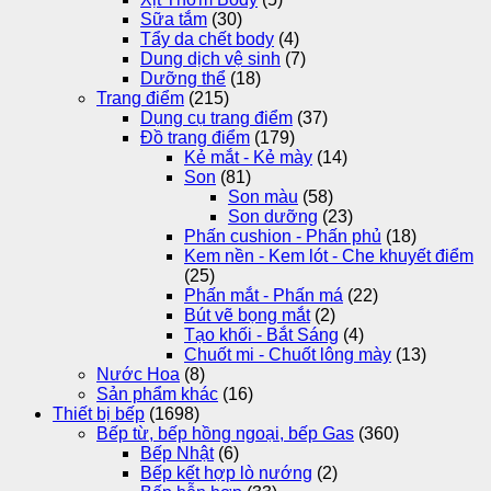
Sữa tắm
(30)
Tẩy da chết body
(4)
Dung dịch vệ sinh
(7)
Dưỡng thể
(18)
Trang điểm
(215)
Dụng cụ trang điểm
(37)
Đồ trang điểm
(179)
Kẻ mắt - Kẻ mày
(14)
Son
(81)
Son màu
(58)
Son dưỡng
(23)
Phấn cushion - Phấn phủ
(18)
Kem nền - Kem lót - Che khuyết điểm
(25)
Phấn mắt - Phấn má
(22)
Bút vẽ bọng mắt
(2)
Tạo khối - Bắt Sáng
(4)
Chuốt mi - Chuốt lông mày
(13)
Nước Hoa
(8)
Sản phẩm khác
(16)
Thiết bị bếp
(1698)
Bếp từ, bếp hồng ngoại, bếp Gas
(360)
Bếp Nhật
(6)
Bếp kết hợp lò nướng
(2)