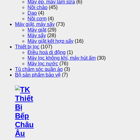
Máy ép, máy làm sữa
(6)
Nồi chảo
(45)
Dao
(4)
Nồi cơm
(4)
Máy giặt, máy sấy
(73)
Máy giặt
(29)
Máy sấy
(28)
Máy giặt kết hợp sấy
(16)
Thiết bị lọc
(107)
Điều hoà di động
(1)
Máy lọc không khí, máy hút ẩm
(30)
Máy lọc nước
(76)
Tủ chăm sóc quần áo
(3)
Bộ sản phẩm bảo vệ
(7)