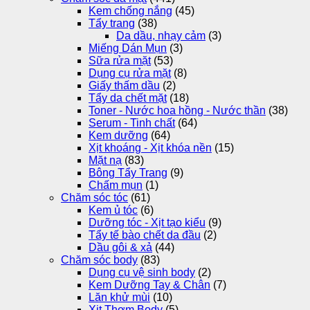
Kem chống nắng
(45)
Tẩy trang
(38)
Da dầu, nhạy cảm
(3)
Miếng Dán Mụn
(3)
Sữa rửa mặt
(53)
Dụng cụ rửa mặt
(8)
Giấy thấm dầu
(2)
Tẩy da chết mặt
(18)
Toner - Nước hoa hồng - Nước thần
(38)
Serum - Tinh chất
(64)
Kem dưỡng
(64)
Xịt khoáng - Xịt khóa nền
(15)
Mặt nạ
(83)
Bông Tẩy Trang
(9)
Chấm mụn
(1)
Chăm sóc tóc
(61)
Kem ủ tóc
(6)
Dưỡng tóc - Xịt tạo kiểu
(9)
Tẩy tế bào chết da đầu
(2)
Dầu gôi & xả
(44)
Chăm sóc body
(83)
Dụng cụ vệ sinh body
(2)
Kem Dưỡng Tay & Chân
(7)
Lăn khử mùi
(10)
Xịt Thơm Body
(5)