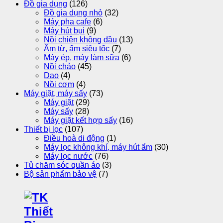
Đồ gia dụng
(126)
Đồ gia dụng nhỏ
(32)
Máy pha cafe
(6)
Máy hút bụi
(9)
Nồi chiên không dầu
(13)
Ấm từ, ấm siêu tốc
(7)
Máy ép, máy làm sữa
(6)
Nồi chảo
(45)
Dao
(4)
Nồi cơm
(4)
Máy giặt, máy sấy
(73)
Máy giặt
(29)
Máy sấy
(28)
Máy giặt kết hợp sấy
(16)
Thiết bị lọc
(107)
Điều hoà di động
(1)
Máy lọc không khí, máy hút ẩm
(30)
Máy lọc nước
(76)
Tủ chăm sóc quần áo
(3)
Bộ sản phẩm bảo vệ
(7)