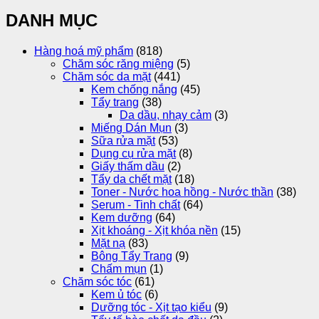
DANH MỤC
Hàng hoá mỹ phẩm
(818)
Chăm sóc răng miệng
(5)
Chăm sóc da mặt
(441)
Kem chống nắng
(45)
Tẩy trang
(38)
Da dầu, nhạy cảm
(3)
Miếng Dán Mụn
(3)
Sữa rửa mặt
(53)
Dụng cụ rửa mặt
(8)
Giấy thấm dầu
(2)
Tẩy da chết mặt
(18)
Toner - Nước hoa hồng - Nước thần
(38)
Serum - Tinh chất
(64)
Kem dưỡng
(64)
Xịt khoáng - Xịt khóa nền
(15)
Mặt nạ
(83)
Bông Tẩy Trang
(9)
Chấm mụn
(1)
Chăm sóc tóc
(61)
Kem ủ tóc
(6)
Dưỡng tóc - Xịt tạo kiểu
(9)