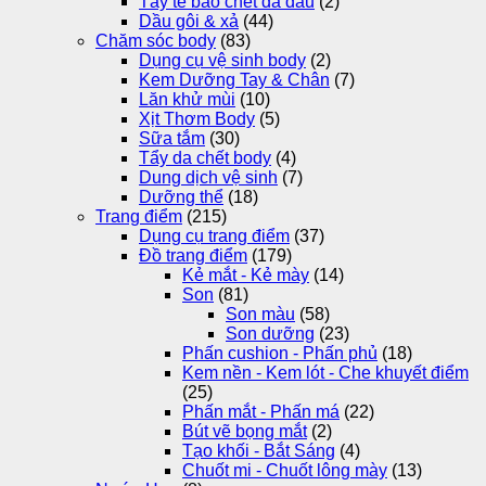
Tẩy tế bào chết da đầu
(2)
Dầu gôi & xả
(44)
Chăm sóc body
(83)
Dụng cụ vệ sinh body
(2)
Kem Dưỡng Tay & Chân
(7)
Lăn khử mùi
(10)
Xịt Thơm Body
(5)
Sữa tắm
(30)
Tẩy da chết body
(4)
Dung dịch vệ sinh
(7)
Dưỡng thể
(18)
Trang điểm
(215)
Dụng cụ trang điểm
(37)
Đồ trang điểm
(179)
Kẻ mắt - Kẻ mày
(14)
Son
(81)
Son màu
(58)
Son dưỡng
(23)
Phấn cushion - Phấn phủ
(18)
Kem nền - Kem lót - Che khuyết điểm
(25)
Phấn mắt - Phấn má
(22)
Bút vẽ bọng mắt
(2)
Tạo khối - Bắt Sáng
(4)
Chuốt mi - Chuốt lông mày
(13)