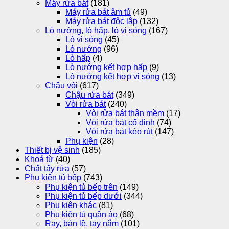
Máy rửa bát
(181)
Máy rửa bát âm tủ
(49)
Máy rửa bát độc lập
(132)
Lò nướng, lò hấp, lò vi sóng
(167)
Lò vi sóng
(45)
Lò nướng
(96)
Lò hấp
(4)
Lò nướng kết hợp hấp
(9)
Lò nướng kết hợp vi sóng
(13)
Chậu vòi
(617)
Chậu rửa bát
(349)
Vòi rửa bát
(240)
Vòi rửa bát thân mềm
(17)
Vòi rửa bát cố định
(74)
Vòi rửa bát kéo rút
(147)
Phụ kiện
(28)
Thiết bị vệ sinh
(185)
Khoá từ
(40)
Chất tẩy rửa
(57)
Phụ kiện tủ bếp
(743)
Phụ kiện tủ bếp trên
(149)
Phụ kiện tủ bếp dưới
(344)
Phụ kiện khác
(81)
Phụ kiện tủ quần áo
(68)
Ray, bản lề, tay nắm
(101)