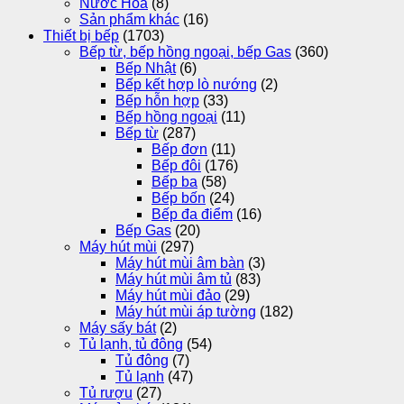
Nước Hoa
(8)
Sản phẩm khác
(16)
Thiết bị bếp
(1703)
Bếp từ, bếp hồng ngoại, bếp Gas
(360)
Bếp Nhật
(6)
Bếp kết hợp lò nướng
(2)
Bếp hỗn hợp
(33)
Bếp hồng ngoại
(11)
Bếp từ
(287)
Bếp đơn
(11)
Bếp đôi
(176)
Bếp ba
(58)
Bếp bốn
(24)
Bếp đa điểm
(16)
Bếp Gas
(20)
Máy hút mùi
(297)
Máy hút mùi âm bàn
(3)
Máy hút mùi âm tủ
(83)
Máy hút mùi đảo
(29)
Máy hút mùi áp tường
(182)
Máy sấy bát
(2)
Tủ lạnh, tủ đông
(54)
Tủ đông
(7)
Tủ lạnh
(47)
Tủ rượu
(27)