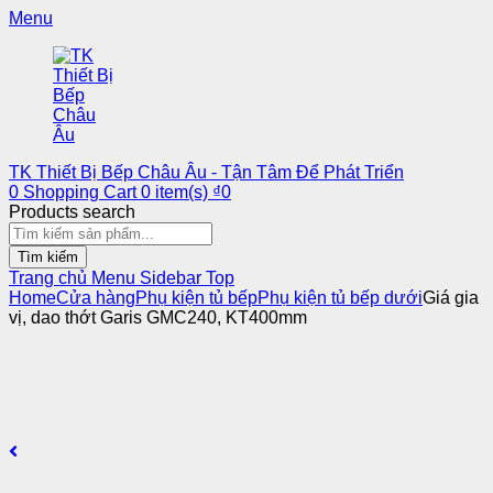
Menu
TK Thiết Bị Bếp Châu Âu - Tận Tâm Để Phát Triển
0
Shopping Cart
0
item(s)
₫
0
Products search
Tìm kiếm
Trang chủ
Menu
Sidebar
Top
Home
Cửa hàng
Phụ kiện tủ bếp
Phụ kiện tủ bếp dưới
Giá gia
vị, dao thớt Garis GMC240, KT400mm