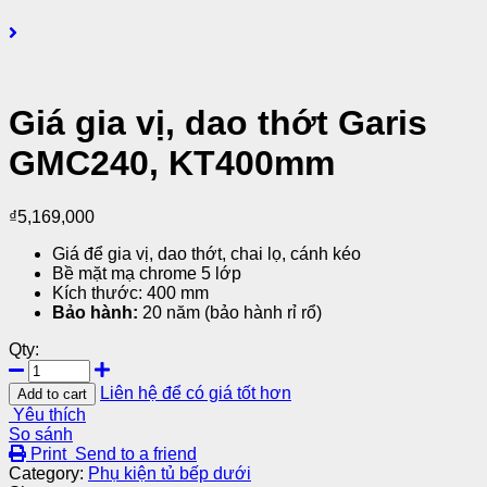
Giá gia vị, dao thớt Garis
GMC240, KT400mm
₫
5,169,000
Giá để gia vị, dao thớt, chai lọ, cánh kéo
Bề mặt mạ chrome 5 lớp
Kích thước: 400 mm
Bảo hành:
20 năm (bảo hành rỉ rổ)
Qty:
Liên hệ để có giá tốt hơn
Add to cart
Yêu thích
So sánh
Print
Send to a friend
Category:
Phụ kiện tủ bếp dưới