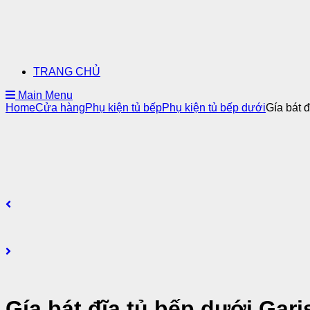
TRANG CHỦ
Main Menu
Home
Cửa hàng
Phụ kiện tủ bếp
Phụ kiện tủ bếp dưới
Gía bát 
Gía bát đĩa tủ bếp dưới Ga