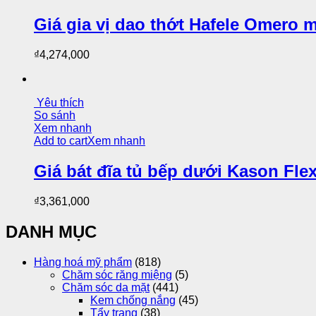
Giá gia vị dao thớt Hafele Omero 
₫
4,274,000
Yêu thích
So sánh
Xem nhanh
Add to cart
Xem nhanh
Giá bát đĩa tủ bếp dưới Kason Fle
₫
3,361,000
DANH MỤC
Hàng hoá mỹ phẩm
(818)
Chăm sóc răng miệng
(5)
Chăm sóc da mặt
(441)
Kem chống nắng
(45)
Tẩy trang
(38)