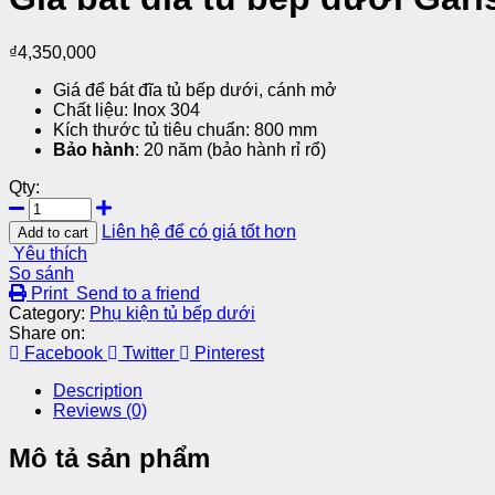
₫
4,350,000
Giá để bát đĩa tủ bếp dưới, cánh mở
Chất liệu: Inox 304
Kích thước tủ tiêu chuẩn: 800 mm
Bảo hành
: 20 năm (bảo hành rỉ rổ)
Qty:
Liên hệ để có giá tốt hơn
Add to cart
Yêu thích
So sánh
Print
Send to a friend
Category:
Phụ kiện tủ bếp dưới
Share on:
Facebook
Twitter
Pinterest
Description
Reviews (0)
Mô tả sản phẩm