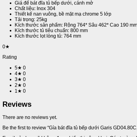
Giá để bát đĩa tủ bếp dưới, cánh mở
Chất liệu: Inox 304
Thiết kế nan vuông, bề mặt mạ chrome 5 lớp
Tải trọng: 25kg
Kích thước sản phẩm: Rộng 764* Sâu 462* Cao 190 m
Kích thước tủ tiêu chuẩn: 800 mm
Kích thước lọt lòng tủ: 764 mm
0★
Rating
5★
0
4★
0
3★
0
2★
0
1★
0
Reviews
There are no reviews yet.
Be the first to review “Gía bát đĩa tủ bếp dưới Garis GD04.8