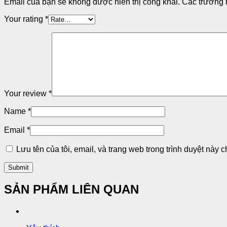
Email của bạn sẽ không được hiển thị công khai.
Các trường 
Your rating
*
Your review
*
Name
*
Email
*
Lưu tên của tôi, email, và trang web trong trình duyệt này ch
SẢN PHẨM LIÊN QUAN