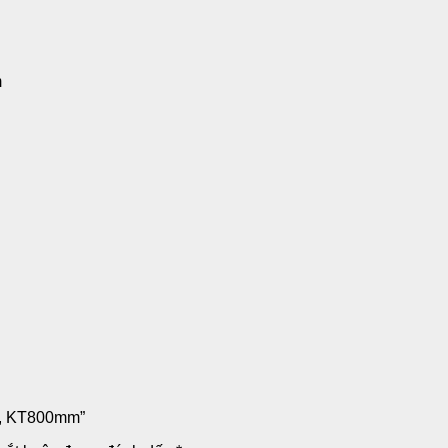
m
0C, KT800mm”