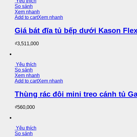
Yêu thích
So sánh
Xem nhanh
Add to cart
Xem nhanh
Giá bát đĩa tủ bếp dưới Kason Fle
₫
3,511,000
Yêu thích
So sánh
Xem nhanh
Add to cart
Xem nhanh
Thùng rác đôi mini treo cánh tủ G
₫
560,000
Yêu thích
So sánh