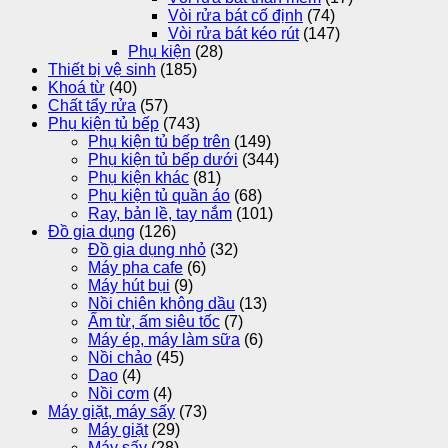
Vòi rửa bát cố định
(74)
Vòi rửa bát kéo rút
(147)
Phụ kiện
(28)
Thiết bị vệ sinh
(185)
Khoá từ
(40)
Chất tẩy rửa
(57)
Phụ kiện tủ bếp
(743)
Phụ kiện tủ bếp trên
(149)
Phụ kiện tủ bếp dưới
(344)
Phụ kiện khác
(81)
Phụ kiện tủ quần áo
(68)
Ray, bản lề, tay nắm
(101)
Đồ gia dụng
(126)
Đồ gia dụng nhỏ
(32)
Máy pha cafe
(6)
Máy hút bụi
(9)
Nồi chiên không dầu
(13)
Ấm từ, ấm siêu tốc
(7)
Máy ép, máy làm sữa
(6)
Nồi chảo
(45)
Dao
(4)
Nồi cơm
(4)
Máy giặt, máy sấy
(73)
Máy giặt
(29)
Máy sấy
(28)