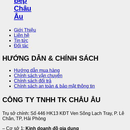
Giới Thiệu
Liên hệ
Tin tức
Đối tác
HƯỚNG DẪN & CHÍNH SÁCH
Hướng dẫn mua hàng
Chính sách vận chuyển
Chính sách đổi trả
Chính sách an toàn & bảo mật thông tin
CÔNG TY TNHH TK CHÂU ÂU
Trụ sở chính: Số 446 HK13 KĐT Ven Sông Lạch Tray, P. Lê
Chân, TP, Hải Phòng
– Cơ sở 1:
Kinh doanh đồ gia dụng