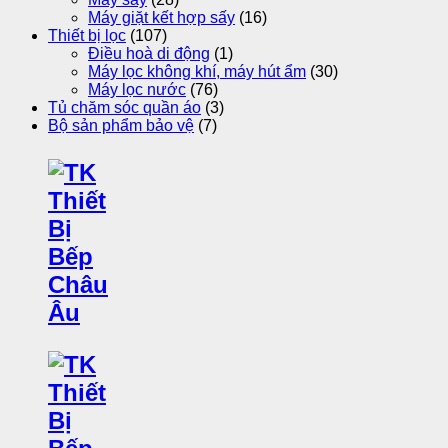
Máy giặt kết hợp sấy
(16)
Thiết bị lọc
(107)
Điều hoà di động
(1)
Máy lọc không khí, máy hút ẩm
(30)
Máy lọc nước
(76)
Tủ chăm sóc quần áo
(3)
Bộ sản phẩm bảo vệ
(7)