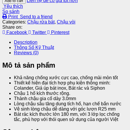
Liên hệ để có giá tốt hơn
Add to cart
Yêu thích
So sánh
Print
Send to a friend
Categories:
Chậu rửa bát
,
Chậu vòi
Share on:
Facebook
Twitter
Pinterest
Description
Thông Số Kỹ Thuật
Reviews (0)
Mô tả sản phẩm
Khả năng chống xước cực cao, chống mài mòn tốt
Thiết kế hiện đại tích hợp phụ kiện thông minh:
Colander, Giá úp bát inox, Bát rác và Siphon
Chậu 1 hố kích thước rộng.
Thành chậu gia cố dày 3.0mm
Lòng chậu sâu tăng dung tích hố, hạn chế bắn nước
Vệ sinh lòng chậu dễ dàng với góc lượn R25 mm
Bát rác kích thước lớn 180 mm, với 3 lớp lọc chống
tắc, phù hợp với thói quen sử dụng của người Việt