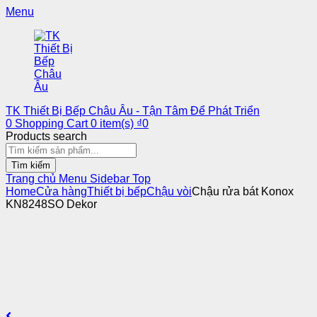
Menu
TK Thiết Bị Bếp Châu Âu - Tận Tâm Để Phát Triển
0
Shopping Cart
0
item(s)
₫
0
Products search
Tìm kiếm
Trang chủ
Menu
Sidebar
Top
Home
Cửa hàng
Thiết bị bếp
Chậu vòi
Chậu rửa bát Konox
KN8248SO Dekor