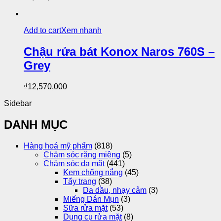
Add to cart
Xem nhanh
Chậu rửa bát Konox Naros 760S –
Grey
₫
12,570,000
Sidebar
DANH MỤC
Hàng hoá mỹ phẩm
(818)
Chăm sóc răng miệng
(5)
Chăm sóc da mặt
(441)
Kem chống nắng
(45)
Tẩy trang
(38)
Da dầu, nhạy cảm
(3)
Miếng Dán Mụn
(3)
Sữa rửa mặt
(53)
Dụng cụ rửa mặt
(8)