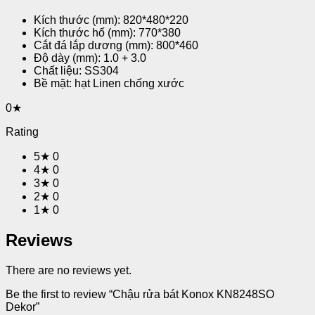
Kích thước (mm): 820*480*220
Kích thước hố (mm): 770*380
Cắt đá lắp dương (mm): 800*460
Độ dày (mm): 1.0 + 3.0
Chất liệu: SS304
Bề mặt: hạt Linen chống xước
0★
Rating
5★
0
4★
0
3★
0
2★
0
1★
0
Reviews
There are no reviews yet.
Be the first to review “Chậu rửa bát Konox KN8248SO
Dekor”