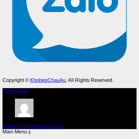
Copyright ©
KhobepChauAu
. All Rights Reserved.
Đăng nhập
Guest
Example@email.com
Main Menu
x