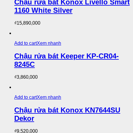
Chậu rửa bát Konox Livello Smart
1160 White Silver
₫
15,890,000
Add to cart
Xem nhanh
Chậu rửa bát Keeper KP-CR04-
8245C
₫
3,860,000
Add to cart
Xem nhanh
Chậu rửa bát Konox KN7644SU
Dekor
₫
9,520,000