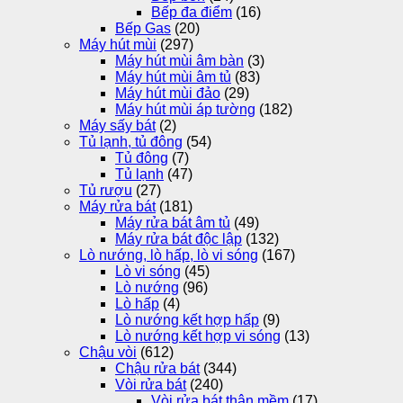
Bếp đa điểm
(16)
Bếp Gas
(20)
Máy hút mùi
(297)
Máy hút mùi âm bàn
(3)
Máy hút mùi âm tủ
(83)
Máy hút mùi đảo
(29)
Máy hút mùi áp tường
(182)
Máy sấy bát
(2)
Tủ lạnh, tủ đông
(54)
Tủ đông
(7)
Tủ lạnh
(47)
Tủ rượu
(27)
Máy rửa bát
(181)
Máy rửa bát âm tủ
(49)
Máy rửa bát độc lập
(132)
Lò nướng, lò hấp, lò vi sóng
(167)
Lò vi sóng
(45)
Lò nướng
(96)
Lò hấp
(4)
Lò nướng kết hợp hấp
(9)
Lò nướng kết hợp vi sóng
(13)
Chậu vòi
(612)
Chậu rửa bát
(344)
Vòi rửa bát
(240)
Vòi rửa bát thân mềm
(17)