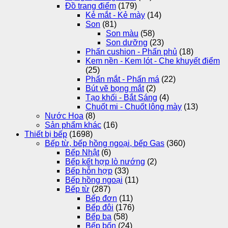
Đồ trang điểm
(179)
Kẻ mắt - Kẻ mày
(14)
Son
(81)
Son màu
(58)
Son dưỡng
(23)
Phấn cushion - Phấn phủ
(18)
Kem nền - Kem lót - Che khuyết điểm
(25)
Phấn mắt - Phấn má
(22)
Bút vẽ bọng mắt
(2)
Tạo khối - Bắt Sáng
(4)
Chuốt mi - Chuốt lông mày
(13)
Nước Hoa
(8)
Sản phẩm khác
(16)
Thiết bị bếp
(1698)
Bếp từ, bếp hồng ngoại, bếp Gas
(360)
Bếp Nhật
(6)
Bếp kết hợp lò nướng
(2)
Bếp hỗn hợp
(33)
Bếp hồng ngoại
(11)
Bếp từ
(287)
Bếp đơn
(11)
Bếp đôi
(176)
Bếp ba
(58)
Bếp bốn
(24)