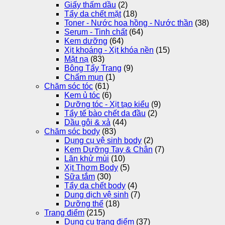
Giấy thấm dầu
(2)
Tẩy da chết mặt
(18)
Toner - Nước hoa hồng - Nước thần
(38)
Serum - Tinh chất
(64)
Kem dưỡng
(64)
Xịt khoáng - Xịt khóa nền
(15)
Mặt nạ
(83)
Bông Tẩy Trang
(9)
Chấm mụn
(1)
Chăm sóc tóc
(61)
Kem ủ tóc
(6)
Dưỡng tóc - Xịt tạo kiểu
(9)
Tẩy tế bào chết da đầu
(2)
Dầu gôi & xả
(44)
Chăm sóc body
(83)
Dụng cụ vệ sinh body
(2)
Kem Dưỡng Tay & Chân
(7)
Lăn khử mùi
(10)
Xịt Thơm Body
(5)
Sữa tắm
(30)
Tẩy da chết body
(4)
Dung dịch vệ sinh
(7)
Dưỡng thể
(18)
Trang điểm
(215)
Dụng cụ trang điểm
(37)