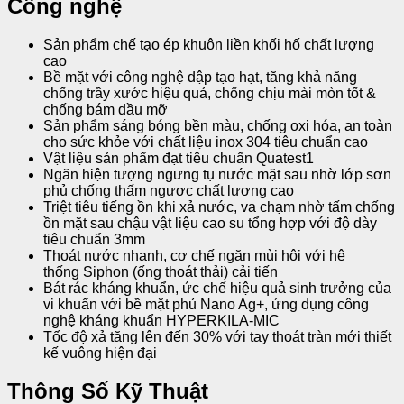
Công nghệ
Sản phẩm chế tạo ép khuôn liền khối hố chất lượng
cao
Bề mặt với công nghệ dập tạo hạt, tăng khả năng
chống trầy xước hiệu quả, chống chịu mài mòn tốt &
chống bám dầu mỡ
Sản phẩm sáng bóng bền màu, chống oxi hóa, an toàn
cho sức khỏe với chất liệu inox 304 tiêu chuẩn cao
Vật liệu sản phẩm đạt tiêu chuẩn Quatest1
Ngăn hiện tượng ngưng tụ nước mặt sau nhờ lớp sơn
phủ chống thấm ngược chất lượng cao
Triệt tiêu tiếng ồn khi xả nước, va chạm nhờ tấm chống
ồn mặt sau chậu vật liệu cao su tổng hợp với độ dày
tiêu chuẩn 3mm
Thoát nước nhanh, cơ chế ngăn mùi hôi với hệ
thống Siphon (ống thoát thải) cải tiến
Bát rác kháng khuẩn, ức chế hiệu quả sinh trưởng của
vi khuẩn với bề mặt phủ Nano Ag+, ứng dụng công
nghệ kháng khuẩn HYPERKILA-MIC
Tốc độ xả tăng lên đến 30% với tay thoát tràn mới thiết
kế vuông hiện đại
Thông Số Kỹ Thuật