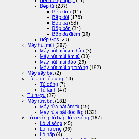
Bếp hồng ngoại
(11)
Bếp từ
(287)
Bếp đơn
(11)
Bếp đôi
(176)
Bếp ba
(58)
Bếp bốn
(24)
Bếp đa điểm
(16)
Bếp Gas
(20)
Máy hút mùi
(297)
Máy hút mùi âm bàn
(3)
Máy hút mùi âm tủ
(83)
Máy hút mùi đảo
(29)
Máy hút mùi áp tường
(182)
Máy sấy bát
(2)
Tủ lạnh, tủ đông
(54)
Tủ đông
(7)
Tủ lạnh
(47)
Tủ rượu
(27)
Máy rửa bát
(181)
Máy rửa bát âm tủ
(49)
Máy rửa bát độc lập
(132)
Lò nướng, lò hấp, lò vi sóng
(167)
Lò vi sóng
(45)
Lò nướng
(96)
Lò hấp
(4)