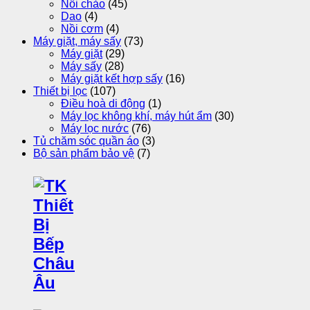
Nồi chảo
(45)
Dao
(4)
Nồi cơm
(4)
Máy giặt, máy sấy
(73)
Máy giặt
(29)
Máy sấy
(28)
Máy giặt kết hợp sấy
(16)
Thiết bị lọc
(107)
Điều hoà di động
(1)
Máy lọc không khí, máy hút ẩm
(30)
Máy lọc nước
(76)
Tủ chăm sóc quần áo
(3)
Bộ sản phẩm bảo vệ
(7)