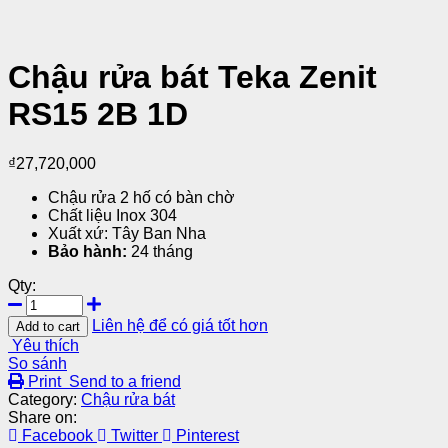
Chậu rửa bát Teka Zenit
RS15 2B 1D
₫
27,720,000
Chậu rửa 2 hố có bàn chờ
Chất liệu Inox 304
Xuất xứ: Tây Ban Nha
Bảo hành:
24 tháng
Qty:
Liên hệ để có giá tốt hơn
Add to cart
Yêu thích
So sánh
Print
Send to a friend
Category:
Chậu rửa bát
Share on:
Facebook
Twitter
Pinterest