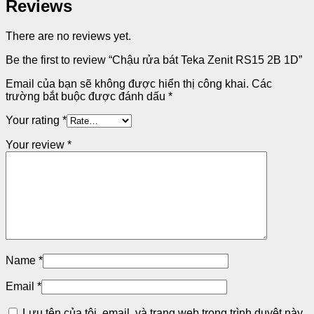
Reviews
There are no reviews yet.
Be the first to review “Chậu rửa bát Teka Zenit RS15 2B 1D”
Email của bạn sẽ không được hiển thị công khai.
Các
trường bắt buộc được đánh dấu
*
Your rating
*
Your review
*
Name
*
Email
*
Lưu tên của tôi, email, và trang web trong trình duyệt này