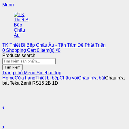
Menu
TK Thiết Bị Bếp Châu Âu - Tận Tâm Để Phát Triển
0
Shopping Cart
0
item(s)
₫
0
Products search
Tìm kiếm
Trang chủ
Menu
Sidebar
Top
Home
Cửa hàng
Thiết bị bếp
Chậu vòi
Chậu rửa bát
Chậu rửa
bát Teka Zenit RS15 2B 1D