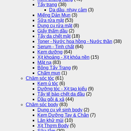
Tẩy trang
(38)
Da dầu, nhạy cảm
(3)
Miếng Dán Mụn
(3)
Sữa rửa mặt
(53)
Dụng cụ rửa mặt
(8)
Giấy thấm dầu
(2)
Tẩy da chết mặt
(18)
Toner - Nước hoa hồng - Nước thần
(38)
Serum - Tinh chất
(64)
Kem dưỡng
(64)
Xịt khoáng - Xịt khóa nền
(15)
Mặt nạ
(83)
Bông Tẩy Trang
(9)
Chấm mụn
(1)
Chăm sóc tóc
(61)
Kem ủ tóc
(6)
Dưỡng tóc - Xịt tạo kiểu
(9)
Tẩy tế bào chết da đầu
(2)
Dầu gôi & xả
(44)
Chăm sóc body
(83)
Dụng cụ vệ sinh body
(2)
Kem Dưỡng Tay & Chân
(7)
Lăn khử mùi
(10)
Xịt Thơm Body
(5)
Sữa tắm
(30)