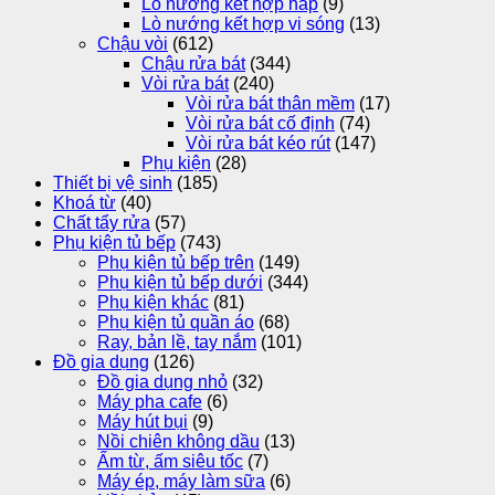
Lò nướng kết hợp hấp
(9)
Lò nướng kết hợp vi sóng
(13)
Chậu vòi
(612)
Chậu rửa bát
(344)
Vòi rửa bát
(240)
Vòi rửa bát thân mềm
(17)
Vòi rửa bát cố định
(74)
Vòi rửa bát kéo rút
(147)
Phụ kiện
(28)
Thiết bị vệ sinh
(185)
Khoá từ
(40)
Chất tẩy rửa
(57)
Phụ kiện tủ bếp
(743)
Phụ kiện tủ bếp trên
(149)
Phụ kiện tủ bếp dưới
(344)
Phụ kiện khác
(81)
Phụ kiện tủ quần áo
(68)
Ray, bản lề, tay nắm
(101)
Đồ gia dụng
(126)
Đồ gia dụng nhỏ
(32)
Máy pha cafe
(6)
Máy hút bụi
(9)
Nồi chiên không dầu
(13)
Ấm từ, ấm siêu tốc
(7)
Máy ép, máy làm sữa
(6)