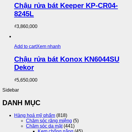
Chậu rửa bát Keeper KP-CR04-
8245L
₫
3,860,000
Add to cart
Xem nhanh
Chậu rửa bát Konox KN6044SU
Dekor
₫
5,650,000
Sidebar
DANH MỤC
Hàng hoá mỹ phẩm
(818)
Chăm sóc răng miệng
(5)
Chăm sóc da mặt
(441)
Kem chống nắng
(45)