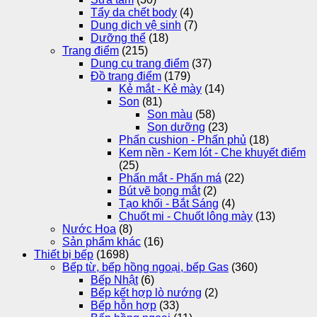
Tẩy da chết body
(4)
Dung dịch vệ sinh
(7)
Dưỡng thể
(18)
Trang điểm
(215)
Dụng cụ trang điểm
(37)
Đồ trang điểm
(179)
Kẻ mắt - Kẻ mày
(14)
Son
(81)
Son màu
(58)
Son dưỡng
(23)
Phấn cushion - Phấn phủ
(18)
Kem nền - Kem lót - Che khuyết điểm
(25)
Phấn mắt - Phấn má
(22)
Bút vẽ bọng mắt
(2)
Tạo khối - Bắt Sáng
(4)
Chuốt mi - Chuốt lông mày
(13)
Nước Hoa
(8)
Sản phẩm khác
(16)
Thiết bị bếp
(1698)
Bếp từ, bếp hồng ngoại, bếp Gas
(360)
Bếp Nhật
(6)
Bếp kết hợp lò nướng
(2)
Bếp hỗn hợp
(33)