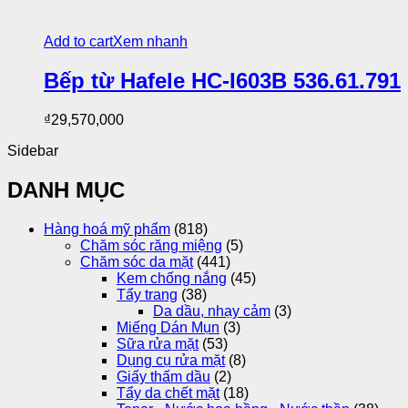
Add to cart
Xem nhanh
Bếp từ Hafele HC-I603B 536.61.791
₫
29,570,000
Sidebar
DANH MỤC
Hàng hoá mỹ phẩm
(818)
Chăm sóc răng miệng
(5)
Chăm sóc da mặt
(441)
Kem chống nắng
(45)
Tẩy trang
(38)
Da dầu, nhạy cảm
(3)
Miếng Dán Mụn
(3)
Sữa rửa mặt
(53)
Dụng cụ rửa mặt
(8)
Giấy thấm dầu
(2)
Tẩy da chết mặt
(18)