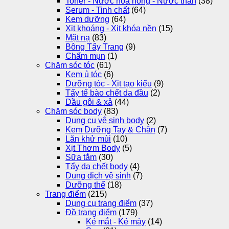
Toner - Nước hoa hồng - Nước thần
(38)
Serum - Tinh chất
(64)
Kem dưỡng
(64)
Xịt khoáng - Xịt khóa nền
(15)
Mặt nạ
(83)
Bông Tẩy Trang
(9)
Chấm mụn
(1)
Chăm sóc tóc
(61)
Kem ủ tóc
(6)
Dưỡng tóc - Xịt tạo kiểu
(9)
Tẩy tế bào chết da đầu
(2)
Dầu gôi & xả
(44)
Chăm sóc body
(83)
Dụng cụ vệ sinh body
(2)
Kem Dưỡng Tay & Chân
(7)
Lăn khử mùi
(10)
Xịt Thơm Body
(5)
Sữa tắm
(30)
Tẩy da chết body
(4)
Dung dịch vệ sinh
(7)
Dưỡng thể
(18)
Trang điểm
(215)
Dụng cụ trang điểm
(37)
Đồ trang điểm
(179)
Kẻ mắt - Kẻ mày
(14)