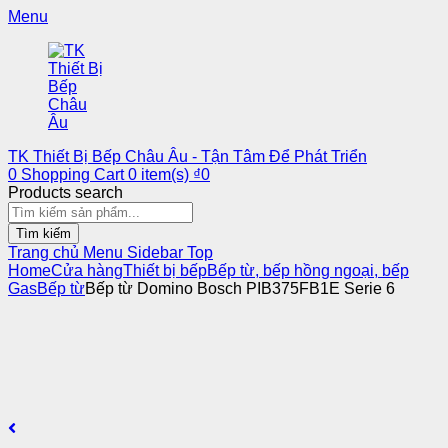
Menu
TK Thiết Bị Bếp Châu Âu - Tận Tâm Để Phát Triển
0
Shopping Cart
0
item(s)
₫
0
Products search
Tìm kiếm
Trang chủ
Menu
Sidebar
Top
Home
Cửa hàng
Thiết bị bếp
Bếp từ, bếp hồng ngoại, bếp
Gas
Bếp từ
Bếp từ Domino Bosch PIB375FB1E Serie 6