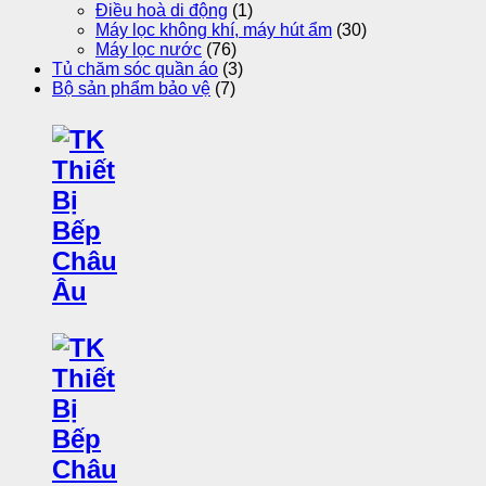
Điều hoà di động
(1)
Máy lọc không khí, máy hút ẩm
(30)
Máy lọc nước
(76)
Tủ chăm sóc quần áo
(3)
Bộ sản phẩm bảo vệ
(7)