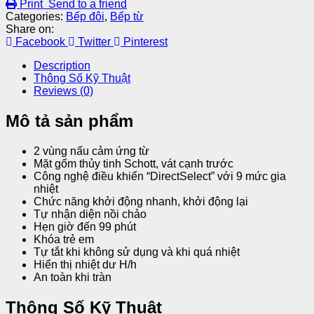
Print
Send to a friend
Categories:
Bếp đôi
,
Bếp từ
Share on:
Facebook
Twitter
Pinterest
Description
Thông Số Kỹ Thuật
Reviews (0)
Mô tả sản phẩm
2 vùng nấu cảm ứng từ
Mặt gốm thủy tinh Schott, vát cạnh trước
Công nghệ điều khiển “DirectSelect” với 9 mức gia
nhiệt
Chức năng khởi động nhanh, khởi động lại
Tự nhận diện nồi chảo
Hẹn giờ đến 99 phút
Khóa trẻ em
Tự tắt khi không sử dụng và khi quá nhiệt
Hiển thị nhiệt dư H/h
An toàn khi tràn
Thông Số Kỹ Thuật