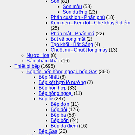
Son
(81)
Son màu
(58)
Son dưỡng
(23)
Phấn cushion - Phấn phủ
(18)
Kem nền - Kem lót - Che khuyết điểm
(25)
Phấn mắt - Phấn má
(22)
Bút vẽ bọng mắt
(2)
Tạo khối - Bắt Sáng
(4)
Chuốt mi - Chuốt lông mày
(13)
Nước Hoa
(8)
Sản phẩm khác
(16)
Thiết bị bếp
(1695)
Bếp từ, bếp hồng ngoại, bếp Gas
(360)
Bếp Nhật
(6)
Bếp kết hợp lò nướng
(2)
Bếp hỗn hợp
(33)
Bếp hồng ngoại
(11)
Bếp từ
(287)
Bếp đơn
(11)
Bếp đôi
(176)
Bếp ba
(58)
Bếp bốn
(24)
Bếp đa điểm
(16)
Bếp Gas
(20)