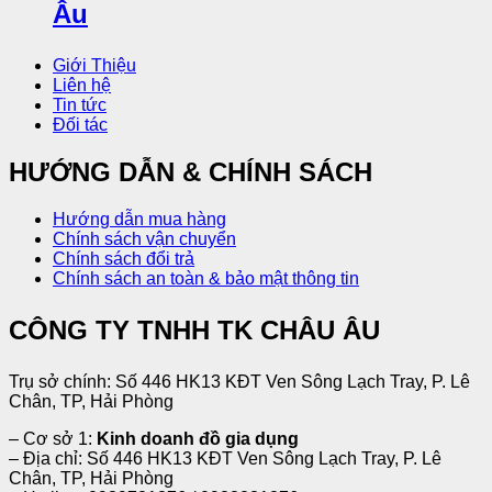
Giới Thiệu
Liên hệ
Tin tức
Đối tác
HƯỚNG DẪN & CHÍNH SÁCH
Hướng dẫn mua hàng
Chính sách vận chuyển
Chính sách đổi trả
Chính sách an toàn & bảo mật thông tin
CÔNG TY TNHH TK CHÂU ÂU
Trụ sở chính: Số 446 HK13 KĐT Ven Sông Lạch Tray, P. Lê
Chân, TP, Hải Phòng
– Cơ sở 1:
Kinh doanh đồ gia dụng
– Địa chỉ: Số 446 HK13 KĐT Ven Sông Lạch Tray, P. Lê
Chân, TP, Hải Phòng