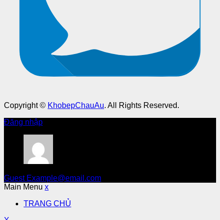
Copyright ©
KhobepChauAu
. All Rights Reserved.
Đăng nhập
Guest
Example@email.com
Main Menu
x
TRANG CHỦ