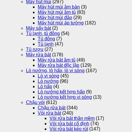
Máy hút mùi
(297)
Máy hút mùi âm bàn
(3)
Máy hút mùi âm tủ
(83)
Máy hút mùi đảo
(29)
Máy hút mùi áp tường
(182)
Máy sấy bát
(2)
Tủ lạnh, tủ đông
(54)
Tủ đông
(7)
Tủ lạnh
(47)
Tủ rượu
(27)
Máy rửa bát
(178)
Máy rửa bát âm tủ
(49)
Máy rửa bát độc lập
(129)
Lò nướng, lò hấp, lò vi sóng
(167)
Lò vi sóng
(45)
Lò nướng
(96)
Lò hấp
(4)
Lò nướng kết hợp hấp
(9)
Lò nướng kết hợp vi sóng
(13)
Chậu vòi
(612)
Chậu rửa bát
(344)
Vòi rửa bát
(240)
Vòi rửa bát thân mềm
(17)
Vòi rửa bát cố định
(74)
Vòi rửa bát kéo rút
(147)