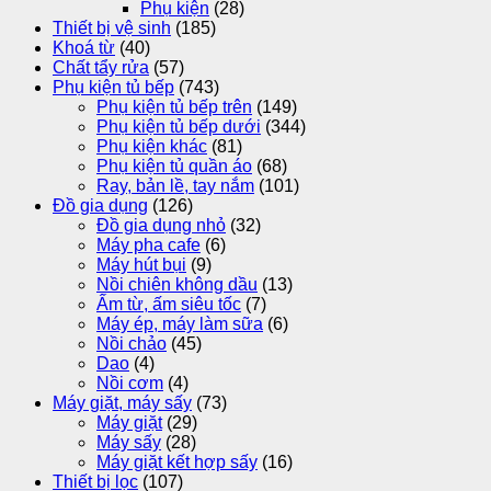
Phụ kiện
(28)
Thiết bị vệ sinh
(185)
Khoá từ
(40)
Chất tẩy rửa
(57)
Phụ kiện tủ bếp
(743)
Phụ kiện tủ bếp trên
(149)
Phụ kiện tủ bếp dưới
(344)
Phụ kiện khác
(81)
Phụ kiện tủ quần áo
(68)
Ray, bản lề, tay nắm
(101)
Đồ gia dụng
(126)
Đồ gia dụng nhỏ
(32)
Máy pha cafe
(6)
Máy hút bụi
(9)
Nồi chiên không dầu
(13)
Ấm từ, ấm siêu tốc
(7)
Máy ép, máy làm sữa
(6)
Nồi chảo
(45)
Dao
(4)
Nồi cơm
(4)
Máy giặt, máy sấy
(73)
Máy giặt
(29)
Máy sấy
(28)
Máy giặt kết hợp sấy
(16)
Thiết bị lọc
(107)