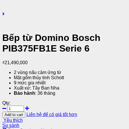
Bếp từ Domino Bosch
PIB375FB1E Serie 6
₫
21,490,000
2 vùng nấu cảm ứng từ
Mặt gốm thủy tinh Schott
9 mức gia nhiệt
Xuất xứ: Tây Ban Nha
Bảo hành
: 36 tháng
Qty:
Liên hệ để có giá tốt hơn
Add to cart
Yêu thích
So sánh