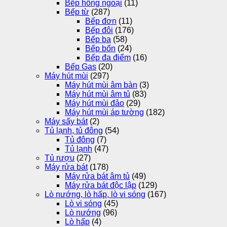
Bếp hồng ngoại
(11)
Bếp từ
(287)
Bếp đơn
(11)
Bếp đôi
(176)
Bếp ba
(58)
Bếp bốn
(24)
Bếp đa điểm
(16)
Bếp Gas
(20)
Máy hút mùi
(297)
Máy hút mùi âm bàn
(3)
Máy hút mùi âm tủ
(83)
Máy hút mùi đảo
(29)
Máy hút mùi áp tường
(182)
Máy sấy bát
(2)
Tủ lạnh, tủ đông
(54)
Tủ đông
(7)
Tủ lạnh
(47)
Tủ rượu
(27)
Máy rửa bát
(178)
Máy rửa bát âm tủ
(49)
Máy rửa bát độc lập
(129)
Lò nướng, lò hấp, lò vi sóng
(167)
Lò vi sóng
(45)
Lò nướng
(96)
Lò hấp
(4)