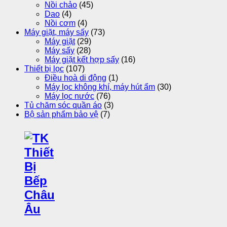
Nồi chảo
(45)
Dao
(4)
Nồi cơm
(4)
Máy giặt, máy sấy
(73)
Máy giặt
(29)
Máy sấy
(28)
Máy giặt kết hợp sấy
(16)
Thiết bị lọc
(107)
Điều hoà di động
(1)
Máy lọc không khí, máy hút ẩm
(30)
Máy lọc nước
(76)
Tủ chăm sóc quần áo
(3)
Bộ sản phẩm bảo vệ
(7)