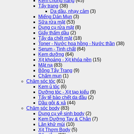
Kem chống nắng
(45)
Tẩy trang
(38)
Da dầu, nhạy cảm
(3)
Miếng Dán Mụn
(3)
Sữa rửa mặt
(53)
Dụng cụ rửa mặt
(8)
Giấy thấm dầu
(2)
Tẩy da chết mặt
(18)
Toner - Nước hoa hồng - Nước thần
(38)
Serum - Tinh chất
(64)
Kem dưỡng
(64)
Xịt khoáng - Xịt khóa nền
(15)
Mặt nạ
(83)
Bông Tẩy Trang
(9)
Chấm mụn
(1)
Chăm sóc tóc
(61)
Kem ủ tóc
(6)
Dưỡng tóc - Xịt tạo kiểu
(9)
Tẩy tế bào chết da đầu
(2)
Dầu gôi & xả
(44)
Chăm sóc body
(83)
Dụng cụ vệ sinh body
(2)
Kem Dưỡng Tay & Chân
(7)
Lăn khử mùi
(10)
Xịt Thơm Body
(5)