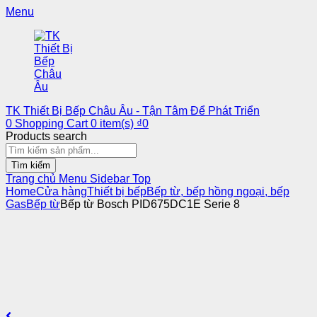
Menu
TK Thiết Bị Bếp Châu Âu - Tận Tâm Để Phát Triển
0
Shopping Cart
0
item(s)
₫
0
Products search
Tìm kiếm
Trang chủ
Menu
Sidebar
Top
Home
Cửa hàng
Thiết bị bếp
Bếp từ, bếp hồng ngoại, bếp
Gas
Bếp từ
Bếp từ Bosch PID675DC1E Serie 8