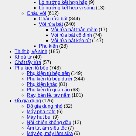
Lò nướng kết hợp hấp
(9)
Lò nướng kết hợp vi sóng
(13)
Chậu vòi
(612)
Chậu rửa bát
(344)
Vòi rửa bát
(240)
Vòi rửa bát thân mềm
(17)
Vòi rửa bát cố định
(74)
Vòi rửa bát kéo rút
(147)
Phụ kiện
(28)
Thiết bị vệ sinh
(185)
Khoá từ
(40)
Chất tẩy rửa
(57)
Phụ kiện tủ bếp
(743)
Phụ kiện tủ bếp trên
(149)
Phụ kiện tủ bếp dưới
(344)
Phụ kiện khác
(81)
Phụ kiện tủ quần áo
(68)
Ray, bản lề, tay nắm
(101)
Đồ gia dụng
(126)
Đồ gia dụng nhỏ
(32)
Máy pha cafe
(6)
Máy hút bụi
(9)
Nồi chiên không dầu
(13)
Ấm từ, ấm siêu tốc
(7)
Máy ép, máy làm sữa
(6)