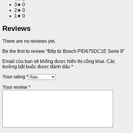
3★
0
2★
0
1★
0
Reviews
There are no reviews yet.
Be the first to review “Bếp từ Bosch PID675DC1E Serie 8”
Email của bạn sẽ không được hiển thị công khai.
Các
trường bắt buộc được đánh dấu
*
Your rating
*
Your review
*