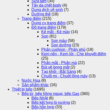
Sữa tắm
(30)
Tẩy da chết body
(4)
Dung dịch vệ sinh
(7)
Dưỡng thể
(18)
Trang điểm
(215)
Dụng cụ trang điểm
(37)
Đồ trang điểm
(179)
Kẻ mắt - Kẻ mày
(14)
Son
(81)
Son màu
(58)
Son dưỡng
(23)
Phấn cushion - Phấn phủ
(18)
Kem nền - Kem lót - Che khuyết điểm
(25)
Phấn mắt - Phấn má
(22)
Bút vẽ bọng mắt
(2)
Tạo khối - Bắt Sáng
(4)
Chuốt mi - Chuốt lông mày
(13)
Nước Hoa
(8)
Sản phẩm khác
(16)
Thiết bị bếp
(1695)
Bếp từ, bếp hồng ngoại, bếp Gas
(360)
Bếp Nhật
(6)
Bếp kết hợp lò nướng
(2)
Bếp hỗn hợp
(33)