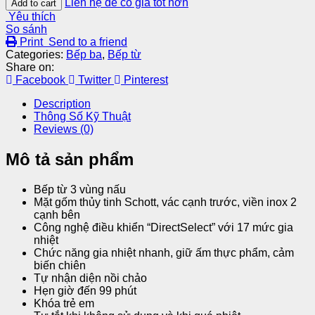
Liên hệ để có giá tốt hơn
Add to cart
Yêu thích
So sánh
Print
Send to a friend
Categories:
Bếp ba
,
Bếp từ
Share on:
Facebook
Twitter
Pinterest
Description
Thông Số Kỹ Thuật
Reviews (0)
Mô tả sản phẩm
Bếp từ 3 vùng nấu
Mặt gốm thủy tinh Schott, vác cạnh trước, viền inox 2
cạnh bên
Công nghệ điều khiển “DirectSelect” với 17 mức gia
nhiệt
Chức năng gia nhiệt nhanh, giữ ấm thực phẩm, cảm
biến chiên
Tự nhận diện nồi chảo
Hẹn giờ đến 99 phút
Khóa trẻ em