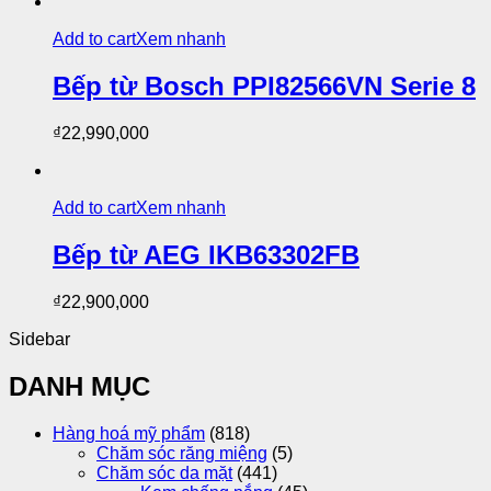
Add to cart
Xem nhanh
Bếp từ Bosch PPI82566VN Serie 8
₫
22,990,000
Add to cart
Xem nhanh
Bếp từ AEG IKB63302FB
₫
22,900,000
Sidebar
DANH MỤC
Hàng hoá mỹ phẩm
(818)
Chăm sóc răng miệng
(5)
Chăm sóc da mặt
(441)