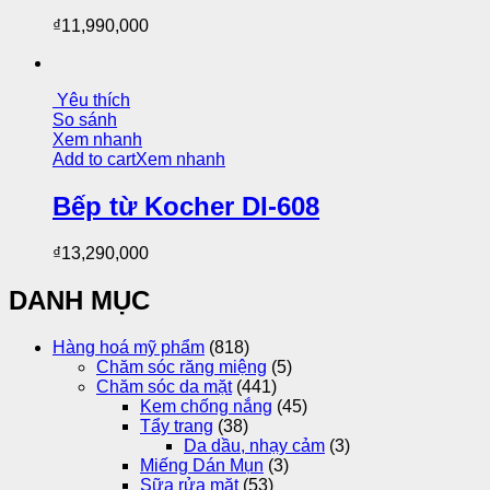
₫
11,990,000
Yêu thích
So sánh
Xem nhanh
Add to cart
Xem nhanh
Bếp từ Kocher DI-608
₫
13,290,000
DANH MỤC
Hàng hoá mỹ phẩm
(818)
Chăm sóc răng miệng
(5)
Chăm sóc da mặt
(441)
Kem chống nắng
(45)
Tẩy trang
(38)
Da dầu, nhạy cảm
(3)
Miếng Dán Mụn
(3)
Sữa rửa mặt
(53)