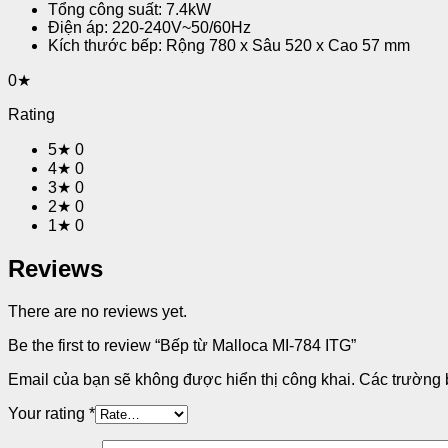
Tổng công suất: 7.4kW
Điện áp: 220-240V~50/60Hz
Kích thước bếp: Rộng 780 x Sâu 520 x Cao 57 mm
0★
Rating
5★
0
4★
0
3★
0
2★
0
1★
0
Reviews
There are no reviews yet.
Be the first to review “Bếp từ Malloca MI-784 ITG”
Email của bạn sẽ không được hiển thị công khai.
Các trường 
Your rating
*