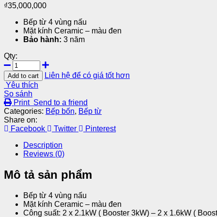
₫
35,000,000
Bếp từ 4 vùng nấu
Mặt kính Ceramic – màu đen
Bảo hành:
3 năm
Qty:
Liên hệ để có giá tốt hơn
Add to cart
Yêu thích
So sánh
Print
Send to a friend
Categories:
Bếp bốn
,
Bếp từ
Share on:
Facebook
Twitter
Pinterest
Description
Reviews (0)
Mô tả sản phẩm
Bếp từ 4 vùng nấu
Mặt kính Ceramic – màu đen
Công suất: 2 x 2.1kW ( Booster 3kW) – 2 x 1.6kW ( Boos