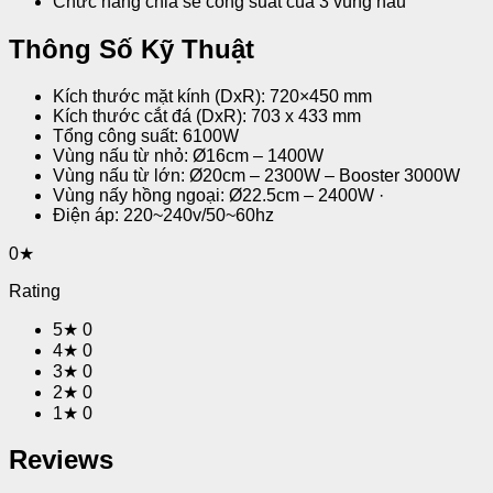
Chức năng chia sẻ công suất của 3 vùng nấu
Thông Số Kỹ Thuật
Kích thước mặt kính (DxR): 720×450 mm
Kích thước cắt đá (DxR): 703 x 433 mm
Tổng công suất: 6100W
Vùng nấu từ nhỏ: Ø16cm – 1400W
Vùng nấu từ lớn: Ø20cm – 2300W – Booster 3000W
Vùng nấy hồng ngoại: Ø22.5cm – 2400W ·
Điện áp: 220~240v/50~60hz
0★
Rating
5★
0
4★
0
3★
0
2★
0
1★
0
Reviews