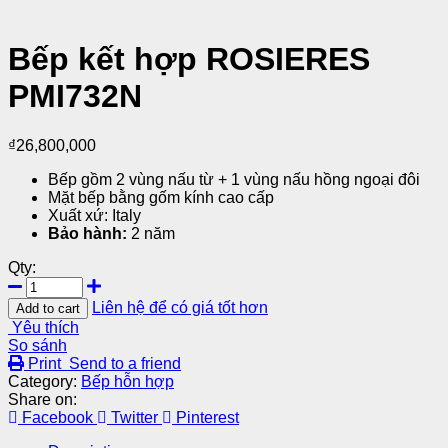
Bếp kết hợp ROSIERES
PMI732N
₫
26,800,000
Bếp gồm 2 vùng nấu từ + 1 vùng nấu hồng ngoại đôi
Mặt bếp bằng gốm kính cao cấp
Xuất xứ: Italy
Bảo hành:
2 năm
Qty:
Liên hệ để có giá tốt hơn
Add to cart
Yêu thích
So sánh
Print
Send to a friend
Category:
Bếp hỗn hợp
Share on:
Facebook
Twitter
Pinterest