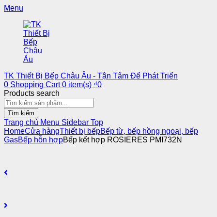
Menu
TK Thiết Bị Bếp Châu Âu - Tận Tâm Để Phát Triển
0
Shopping Cart
0
item(s)
₫
0
Products search
Tìm kiếm
Trang chủ
Menu
Sidebar
Top
Home
Cửa hàng
Thiết bị bếp
Bếp từ, bếp hồng ngoại, bếp
Gas
Bếp hỗn hợp
Bếp kết hợp ROSIERES PMI732N