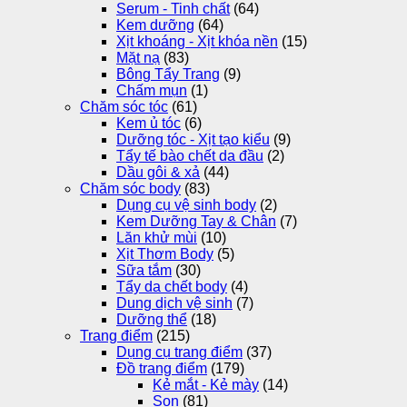
Serum - Tinh chất
(64)
Kem dưỡng
(64)
Xịt khoáng - Xịt khóa nền
(15)
Mặt nạ
(83)
Bông Tẩy Trang
(9)
Chấm mụn
(1)
Chăm sóc tóc
(61)
Kem ủ tóc
(6)
Dưỡng tóc - Xịt tạo kiểu
(9)
Tẩy tế bào chết da đầu
(2)
Dầu gôi & xả
(44)
Chăm sóc body
(83)
Dụng cụ vệ sinh body
(2)
Kem Dưỡng Tay & Chân
(7)
Lăn khử mùi
(10)
Xịt Thơm Body
(5)
Sữa tắm
(30)
Tẩy da chết body
(4)
Dung dịch vệ sinh
(7)
Dưỡng thể
(18)
Trang điểm
(215)
Dụng cụ trang điểm
(37)
Đồ trang điểm
(179)
Kẻ mắt - Kẻ mày
(14)
Son
(81)