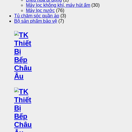
Máy lọc không khí, máy hút ẩm
(30)
Máy lọc nước
(76)
Tủ chăm sóc quần áo
(3)
Bộ sản phẩm bảo vệ
(7)