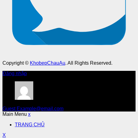
Copyright ©
KhobepChauAu
. All Rights Reserved.
Đăng nhập
Guest
Example@email.com
Main Menu
x
TRANG CHỦ
X