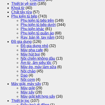
Thiết bị vệ sinh
(185)
Khoá từ
(40)
Chất tẩy rửa
(57)
Phụ kiện tủ bếp
(743)
Phụ kiện tủ bếp trên
(149)
Phụ kiện tủ bếp dưới
(344)
Phụ kiện khác
(81)
Phụ kiện tủ quần áo
(68)
Ray, bản lề, tay nắm
(101)
Đồ gia dụng
(126)
Đồ gia dụng nhỏ
(32)
Máy pha cafe
(6)
Máy hút bụi
(9)
Nồi chiên không dầu
(13)
Ấm từ, ấm siêu tốc
(7)
Máy ép, máy làm sữa
(6)
Nồi chảo
(45)
Dao
(4)
Nồi cơm
(4)
Máy giặt, máy sấy
(73)
Máy giặt
(29)
Máy sấy
(28)
Máy giặt kết hợp sấy
(16)
Thiết bị lọc
(107)
Điều hoà di động
(1)