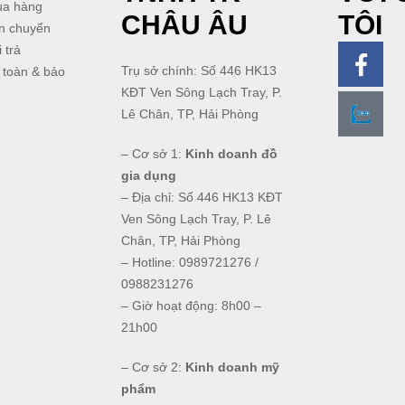
ua hàng
CHÂU ÂU
TÔI
n chuyển
 trả
Trụ sở chính: Số 446 HK13
 toàn & bảo
KĐT Ven Sông Lạch Tray, P.
Lê Chân, TP, Hải Phòng
– Cơ sở 1:
Kinh doanh đồ
gia dụng
– Địa chỉ: Số 446 HK13 KĐT
Ven Sông Lạch Tray, P. Lê
Chân, TP, Hải Phòng
– Hotline: 0989721276 /
0988231276
– Giờ hoạt động: 8h00 –
21h00
– Cơ sở 2:
Kinh doanh mỹ
phẩm