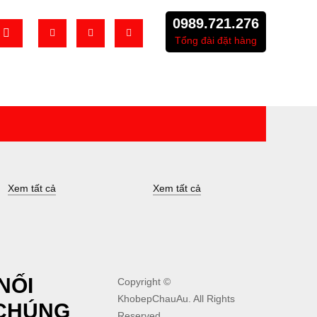
0989.721.276
Tổng đài đặt hàng
Xem tất cả
Xem tất cả
NỐI
Copyright ©
KhobepChauAu
. All Rights
 CHÚNG
Reserved.