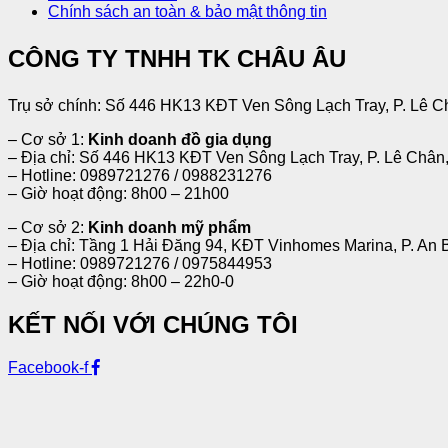
Chính sách an toàn & bảo mật thông tin
CÔNG TY TNHH TK CHÂU ÂU
Trụ sở chính: Số 446 HK13 KĐT Ven Sông Lạch Tray, P. Lê C
– Cơ sở 1:
Kinh doanh đồ gia dụng
– Địa chỉ: Số 446 HK13 KĐT Ven Sông Lạch Tray, P. Lê Chân
– Hotline: 0989721276 / 0988231276
– Giờ hoạt động: 8h00 – 21h00
– Cơ sở 2:
Kinh doanh mỹ phẩm
– Địa chỉ: Tầng 1 Hải Đăng 94, KĐT Vinhomes Marina, P. An 
– Hotline: 0989721276 / 0975844953
– Giờ hoạt động: 8h00 – 22h0-0
KẾT NỐI VỚI CHÚNG TÔI
Facebook-f