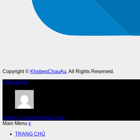
Copyright ©
KhobepChauAu
. All Rights Reserved.
Đăng nhập
Guest
Example@email.com
Main Menu
x
TRANG CHỦ