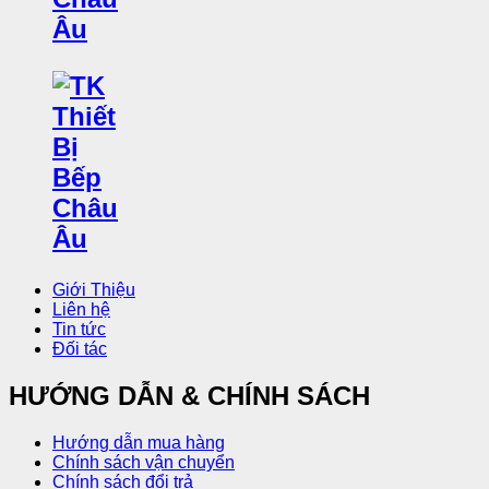
Giới Thiệu
Liên hệ
Tin tức
Đối tác
HƯỚNG DẪN & CHÍNH SÁCH
Hướng dẫn mua hàng
Chính sách vận chuyển
Chính sách đổi trả